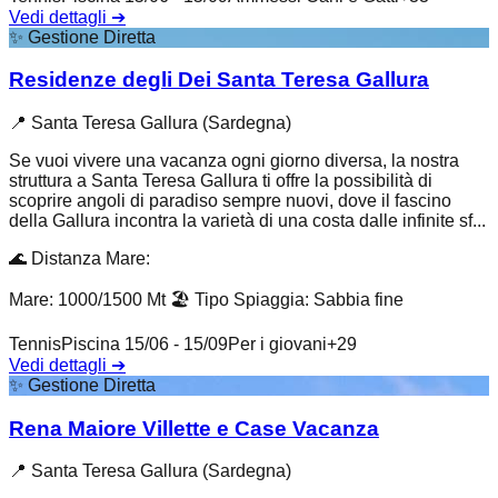
Vedi dettagli
➔
✨
Gestione Diretta
Residenze degli Dei Santa Teresa Gallura
📍
Santa Teresa Gallura (Sardegna)
Se vuoi vivere una vacanza ogni giorno diversa, la nostra
struttura a Santa Teresa Gallura ti offre la possibilità di
scoprire angoli di paradiso sempre nuovi, dove il fascino
della Gallura incontra la varietà di una costa dalle infinite sf...
🌊
Distanza Mare
:
Mare: 1000/1500 Mt
🏖️
Tipo Spiaggia
:
Sabbia fine
Tennis
Piscina 15/06 - 15/09
Per i giovani
+
29
Vedi dettagli
➔
✨
Gestione Diretta
Rena Maiore Villette e Case Vacanza
📍
Santa Teresa Gallura (Sardegna)