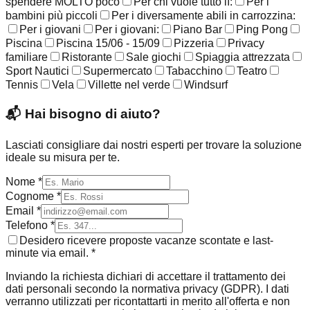
spendere MOLTO poco
Per chi vuole tutto lì:
Per i
bambini più piccoli
Per i diversamente abili in carrozzina:
Per i giovani
Per i giovani:
Piano Bar
Ping Pong
Piscina
Piscina 15/06 - 15/09
Pizzeria
Privacy
familiare
Ristorante
Sale giochi
Spiaggia attrezzata
Sport Nautici
Supermercato
Tabacchino
Teatro
Tennis
Vela
Villette nel verde
Windsurf
📬
Hai bisogno di aiuto?
Lasciati consigliare dai nostri esperti per trovare la soluzione
ideale su misura per te.
Nome *
Cognome *
Email *
Telefono *
Desidero ricevere proposte vacanze scontate e last-
minute via email. *
Inviando la richiesta dichiari di accettare il trattamento dei
dati personali secondo la normativa privacy (GDPR). I dati
verranno utilizzati per ricontattarti in merito all'offerta e non