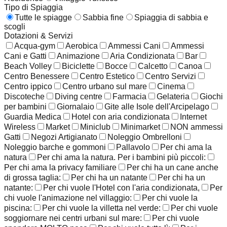
Tipo di Spiaggia
Tutte le spiagge
Sabbia fine
Spiaggia di sabbia e
scogli
Dotazioni & Servizi
Acqua-gym
Aerobica
Ammessi Cani
Ammessi
Cani e Gatti
Animazione
Aria Condizionata
Bar
Beach Volley
Biciclette
Bocce
Calcetto
Canoa
Centro Benessere
Centro Estetico
Centro Servizi
Centro ippico
Centro urbano sul mare
Cinema
Discoteche
Diving centre
Farmacia
Gelateria
Giochi
per bambini
Giornalaio
Gite alle Isole dell'Arcipelago
Guardia Medica
Hotel con aria condizionata
Internet
Wireless
Market
Miniclub
Minimarket
NON ammessi
Gatti
Negozi Artigianato
Noleggio Ombrelloni
Noleggio barche e gommoni
Pallavolo
Per chi ama la
natura
Per chi ama la natura. Per i bambini più piccoli:
Per chi ama la privacy familiare
Per chi ha un cane anche
di grossa taglia:
Per chi ha un natante
Per chi ha un
natante:
Per chi vuole l'Hotel con l'aria condizionata,
Per
chi vuole l'animazione nel villaggio:
Per chi vuole la
piscina:
Per chi vuole la villetta nel verde:
Per chi vuole
soggiornare nei centri urbani sul mare:
Per chi vuole