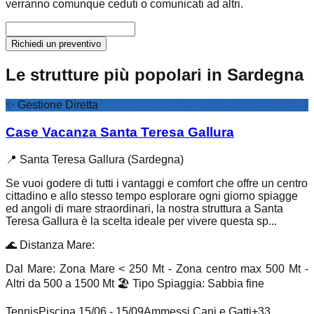
verranno comunque ceduti o comunicati ad altri.
Richiedi un preventivo
Le strutture più popolari in Sardegna
✨
Gestione Diretta
Case Vacanza Santa Teresa Gallura
📍
Santa Teresa Gallura (Sardegna)
Se vuoi godere di tutti i vantaggi e comfort che offre un centro
cittadino e allo stesso tempo esplorare ogni giorno spiagge
ed angoli di mare straordinari, la nostra struttura a Santa
Teresa Gallura è la scelta ideale per vivere questa sp...
🌊
Distanza Mare
:
Dal Mare: Zona Mare < 250 Mt - Zona centro max 500 Mt -
Altri da 500 a 1500 Mt
🏖️
Tipo Spiaggia
:
Sabbia fine
Tennis
Piscina 15/06 - 15/09
Ammessi Cani e Gatti
+
33