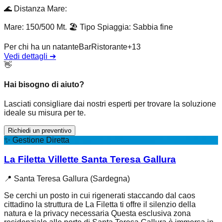
🌊
Distanza Mare
:
Mare: 150/500 Mt.
🏖️
Tipo Spiaggia
:
Sabbia fine
Per chi ha un natante
Bar
Ristorante
+
13
Vedi dettagli
➔
👋
Hai bisogno di aiuto?
Lasciati consigliare dai nostri esperti per trovare la soluzione
ideale su misura per te.
Richiedi un preventivo
✨
Gestione Diretta
La Filetta Villette Santa Teresa Gallura
📍
Santa Teresa Gallura (Sardegna)
Se cerchi un posto in cui rigenerati staccando dal caos
cittadino la struttura de La Filetta ti offre il silenzio della
natura e la privacy necessaria Questa esclusiva zona