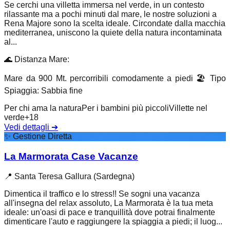
Se cerchi una villetta immersa nel verde, in un contesto
rilassante ma a pochi minuti dal mare, le nostre soluzioni a
Rena Majore sono la scelta ideale. Circondate dalla macchia
mediterranea, uniscono la quiete della natura incontaminata
al...
🌊
Distanza Mare
:
Mare da 900 Mt. percorribili comodamente a piedi
🏖️
Tipo
Spiaggia
:
Sabbia fine
Per chi ama la natura
Per i bambini più piccoli
Villette nel
verde
+
18
Vedi dettagli
➔
✨
Gestione Diretta
La Marmorata Case Vacanze
📍
Santa Teresa Gallura (Sardegna)
Dimentica il traffico e lo stress!! Se sogni una vacanza
all'insegna del relax assoluto, La Marmorata è la tua meta
ideale: un'oasi di pace e tranquillità dove potrai finalmente
dimenticare l'auto e raggiungere la spiaggia a piedi; il luog...