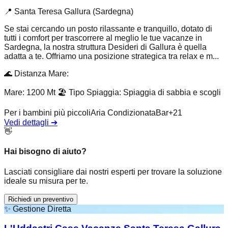
📍
Santa Teresa Gallura (Sardegna)
Se stai cercando un posto rilassante e tranquillo, dotato di
tutti i comfort per trascorrere al meglio le tue vacanze in
Sardegna, la nostra struttura Desideri di Gallura è quella
adatta a te. Offriamo una posizione strategica tra relax e m...
🌊
Distanza Mare
:
Mare: 1200 Mt
🏖️
Tipo Spiaggia
:
Spiaggia di sabbia e scogli
Per i bambini più piccoli
Aria Condizionata
Bar
+
21
Vedi dettagli
➔
👋
Hai bisogno di aiuto?
Lasciati consigliare dai nostri esperti per trovare la soluzione
ideale su misura per te.
Richiedi un preventivo
✨
Gestione Diretta