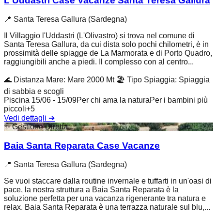
L'Uddastri Case Vacanze Santa Teresa Gallura
📍
Santa Teresa Gallura (Sardegna)
Il Villaggio l'Uddastri (L'Olivastro) si trova nel comune di
Santa Teresa Gallura, da cui dista solo pochi chilometri, è in
prossimità delle spiagge de La Marmorata e di Porto Quadro,
raggiungibili anche a piedi. Il complesso con al centro...
🌊
Distanza Mare
:
Mare 2000 Mt
🏖️
Tipo Spiaggia
:
Spiaggia
di sabbia e scogli
Piscina 15/06 - 15/09
Per chi ama la natura
Per i bambini più
piccoli
+
5
Vedi dettagli
➔
✨
Gestione Diretta
Baia Santa Reparata Case Vacanze
📍
Santa Teresa Gallura (Sardegna)
Se vuoi staccare dalla routine invernale e tuffarti in un'oasi di
pace, la nostra struttura a Baia Santa Reparata è la
soluzione perfetta per una vacanza rigenerante tra natura e
relax. Baia Santa Reparata è una terrazza naturale sul blu,...