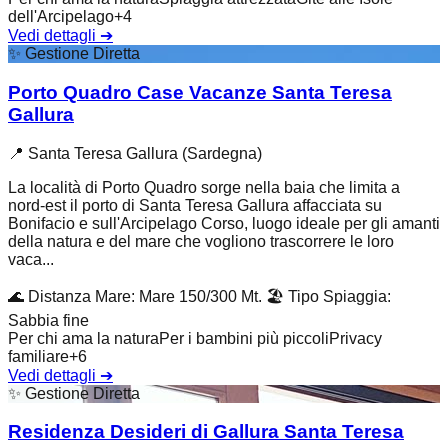
dell'Arcipelago
+
4
Vedi dettagli
➔
✨
Gestione Diretta
Porto Quadro Case Vacanze Santa Teresa
Gallura
📍
Santa Teresa Gallura (Sardegna)
La località di Porto Quadro sorge nella baia che limita a
nord-est il porto di Santa Teresa Gallura affacciata su
Bonifacio e sull'Arcipelago Corso, luogo ideale per gli amanti
della natura e del mare che vogliono trascorrere le loro
vaca...
🌊
Distanza Mare
:
Mare 150/300 Mt.
🏖️
Tipo Spiaggia
:
Sabbia fine
Per chi ama la natura
Per i bambini più piccoli
Privacy
familiare
+
6
Vedi dettagli
➔
✨
Gestione Diretta
Residenza Desideri di Gallura Santa Teresa