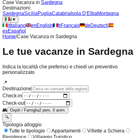
Case Vacanza in
Sardegna
Destinazioni:
Sardegna
Sicilia
Puglia
Calabria
Isola D'Elba
Montagna
it
▼
it
Italiano
en
English
fr
Français
de
Deutsch
es
Español
Home
/
Case Vacanza in
Sardegna
Le tue vacanze in
Sardegna
Indica la località che preferisci e chiedi un preventivo
personalizzato
📍
Destinazione
Check-in
Check-out
👥
Ospiti / Famiglia
2 pers, 0 anim.
🔍
Tipologia alloggio
Tutte le tipologie
Appartamenti
Villette a Schiera
Residence
Villaggio Turistico