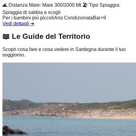
🌊
Distanza Mare
:
Mare 300/2000 Mt
🏖️
Tipo Spiaggia
:
Spiaggia di sabbia e scogli
Per i bambini più piccoli
Aria Condizionata
Bar
+
9
Vedi dettagli
➔
📖
Le Guide del Territorio
Scopri cosa fare e cosa vedere in Sardegna durante il tuo
soggiorno.