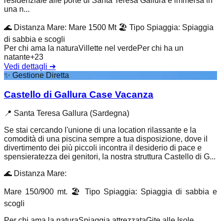
residenziale alle porte di Santa Teresa Gallura è immersa in
una n...
🌊
Distanza Mare
:
Mare 1500 Mt
🏖️
Tipo Spiaggia
:
Spiaggia
di sabbia e scogli
Per chi ama la natura
Villette nel verde
Per chi ha un
natante
+
23
Vedi dettagli
➔
✨
Gestione Diretta
Castello di Gallura Case Vacanza
📍
Santa Teresa Gallura (Sardegna)
Se stai cercando l'unione di una location rilassante e la
comodità di una piscina sempre a tua disposizione, dove il
divertimento dei più piccoli incontra il desiderio di pace e
spensieratezza dei genitori, la nostra struttura Castello di G...
🌊
Distanza Mare
:
Mare 150/900 mt.
🏖️
Tipo Spiaggia
:
Spiaggia di sabbia e
scogli
Per chi ama la natura
Spiaggia attrezzata
Gite alle Isole