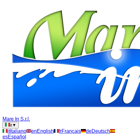
Mare In S.r.l.
it
▼
it
Italiano
en
English
fr
Français
de
Deutsch
es
Español