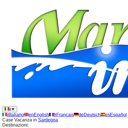
it
▼
it
Italiano
en
English
fr
Français
de
Deutsch
es
Español
Case Vacanza in
Sardegna
Destinazioni: