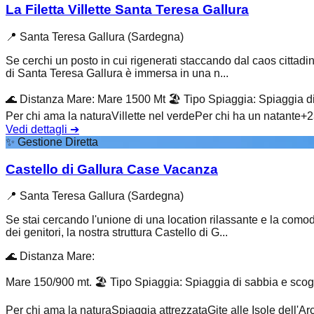
La Filetta Villette Santa Teresa Gallura
📍
Santa Teresa Gallura (Sardegna)
Se cerchi un posto in cui rigenerati staccando dal caos cittadino
di Santa Teresa Gallura è immersa in una n...
🌊
Distanza Mare
:
Mare 1500 Mt
🏖️
Tipo Spiaggia
:
Spiaggia di
Per chi ama la natura
Villette nel verde
Per chi ha un natante
+
2
Vedi dettagli
➔
✨
Gestione Diretta
Castello di Gallura Case Vacanza
📍
Santa Teresa Gallura (Sardegna)
Se stai cercando l'unione di una location rilassante e la comod
dei genitori, la nostra struttura Castello di G...
🌊
Distanza Mare
:
Mare 150/900 mt.
🏖️
Tipo Spiaggia
:
Spiaggia di sabbia e scog
Per chi ama la natura
Spiaggia attrezzata
Gite alle Isole dell'A