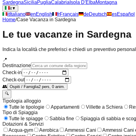
Sardegna
Sicilia
Puglia
Calabria
Isola D'Elba
Montagna
it
▼
it
Italiano
en
English
fr
Français
de
Deutsch
es
Español
Home
/
Case Vacanza in
Sardegna
Le tue vacanze in
Sardegna
Indica la località che preferisci e chiedi un preventivo persona
📍
Destinazione
Check-in
Check-out
👥
Ospiti / Famiglia
2 pers, 0 anim.
🔍
Tipologia alloggio
Tutte le tipologie
Appartamenti
Villette a Schiera
Re
Tipo di Spiaggia
Tutte le spiagge
Sabbia fine
Spiaggia di sabbia e scog
Dotazioni & Servizi
Acqua-gym
Aerobica
Ammessi Cani
Ammessi Cani e