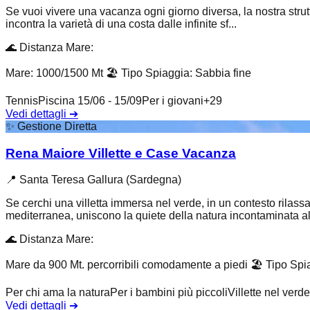
Se vuoi vivere una vacanza ogni giorno diversa, la nostra strutt
incontra la varietà di una costa dalle infinite sf...
🌊
Distanza Mare
:
Mare: 1000/1500 Mt
🏖️
Tipo Spiaggia
:
Sabbia fine
Tennis
Piscina 15/06 - 15/09
Per i giovani
+
29
Vedi dettagli
➔
✨
Gestione Diretta
Rena Maiore Villette e Case Vacanza
📍
Santa Teresa Gallura (Sardegna)
Se cerchi una villetta immersa nel verde, in un contesto rilas
mediterranea, uniscono la quiete della natura incontaminata al.
🌊
Distanza Mare
:
Mare da 900 Mt. percorribili comodamente a piedi
🏖️
Tipo Spi
Per chi ama la natura
Per i bambini più piccoli
Villette nel verde
Vedi dettagli
➔