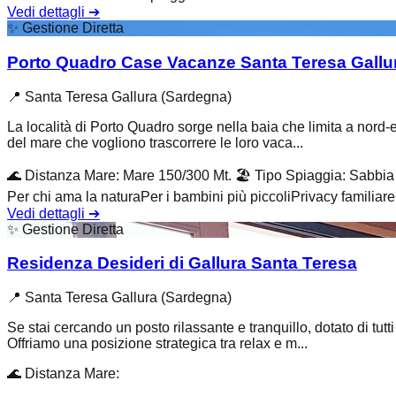
Vedi dettagli
➔
✨
Gestione Diretta
Porto Quadro Case Vacanze Santa Teresa Gallu
📍
Santa Teresa Gallura (Sardegna)
La località di Porto Quadro sorge nella baia che limita a nord-e
del mare che vogliono trascorrere le loro vaca...
🌊
Distanza Mare
:
Mare 150/300 Mt.
🏖️
Tipo Spiaggia
:
Sabbia 
Per chi ama la natura
Per i bambini più piccoli
Privacy familiare
Vedi dettagli
➔
✨
Gestione Diretta
Residenza Desideri di Gallura Santa Teresa
📍
Santa Teresa Gallura (Sardegna)
Se stai cercando un posto rilassante e tranquillo, dotato di tutt
Offriamo una posizione strategica tra relax e m...
🌊
Distanza Mare
: