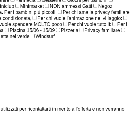
entre
Farmacia
Gelateria
Giochi per bambini
iniclub
Minimarket
NON ammessi Gatti
Negozi
. Per i bambini più piccoli:
Per chi ama la privacy familiare
ia condizionata,
Per chi vuole l'animazione nel villaggio:
 vuole spendere MOLTO poco
Per chi vuole tutto lì:
Per i
na
Piscina 15/06 - 15/09
Pizzeria
Privacy familiare
lette nel verde
Windsurf
ilizzati per ricontattarti in merito all'offerta e non verranno