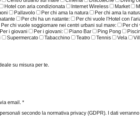
o
Centro urbano sul mare
Cinema
Discoteche
Diving c
Hotel con aria condizionata
Internet Wireless
Market
M
moni
Pallavolo
Per chi ama la natura
Per chi ama la natura
natante
Per chi ha un natante:
Per chi vuole l'Hotel con l'ar
Per chi vuole soggiornare nei centri urbani sul mare:
Per chi
Per i giovani
Per i giovani:
Piano Bar
Ping Pong
Pisci
i
Supermercato
Tabacchino
Teatro
Tennis
Vela
Vil
ideale su misura per te.
ia email. *
i personali secondo la normativa privacy (GDPR). I dati verranno ut