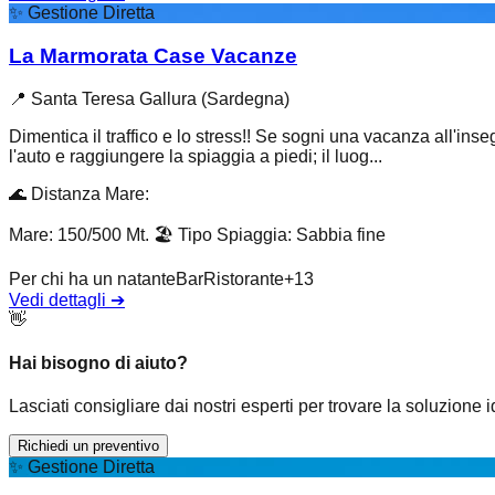
✨
Gestione Diretta
La Marmorata Case Vacanze
📍
Santa Teresa Gallura (Sardegna)
Dimentica il traffico e lo stress!! Se sogni una vacanza all'ins
l'auto e raggiungere la spiaggia a piedi; il luog...
🌊
Distanza Mare
:
Mare: 150/500 Mt.
🏖️
Tipo Spiaggia
:
Sabbia fine
Per chi ha un natante
Bar
Ristorante
+
13
Vedi dettagli
➔
👋
Hai bisogno di aiuto?
Lasciati consigliare dai nostri esperti per trovare la soluzione 
Richiedi un preventivo
✨
Gestione Diretta