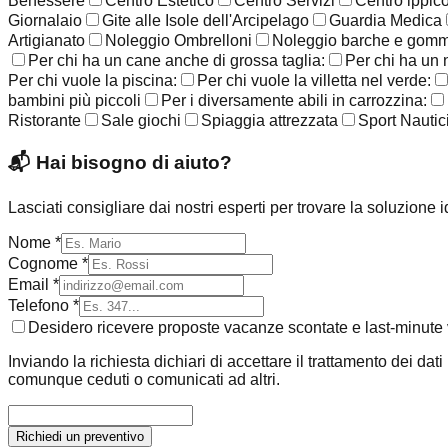
Benessere
Centro Estetico
Centro Servizi
Centro ippic
Giornalaio
Gite alle Isole dell'Arcipelago
Guardia Medica
Artigianato
Noleggio Ombrelloni
Noleggio barche e gom
Per chi ha un cane anche di grossa taglia:
Per chi ha un 
Per chi vuole la piscina:
Per chi vuole la villetta nel verde:
bambini più piccoli
Per i diversamente abili in carrozzina:
Ristorante
Sale giochi
Spiaggia attrezzata
Sport Nautic
📬
Hai bisogno di aiuto?
Lasciati consigliare dai nostri esperti per trovare la soluzione 
Nome *
Cognome *
Email *
Telefono *
Desidero ricevere proposte vacanze scontate e last-minute v
Inviando la richiesta dichiari di accettare il trattamento dei dat
comunque ceduti o comunicati ad altri.
Richiedi un preventivo