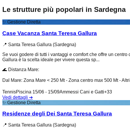
Le strutture più popolari in Sardegna
✨
Gestione Diretta
Case Vacanza Santa Teresa Gallura
📍
Santa Teresa Gallura (Sardegna)
Se vuoi godere di tutti i vantaggi e comfort che offre un centro
Gallura è la scelta ideale per vivere questa sp...
🌊
Distanza Mare
:
Dal Mare: Zona Mare < 250 Mt - Zona centro max 500 Mt - Altr
Tennis
Piscina 15/06 - 15/09
Ammessi Cani e Gatti
+
33
Vedi dettagli
➔
✨
Gestione Diretta
Residenze degli Dei Santa Teresa Gallura
📍
Santa Teresa Gallura (Sardegna)