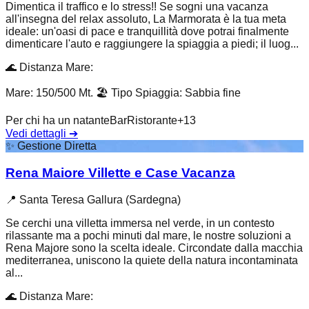
Dimentica il traffico e lo stress!! Se sogni una vacanza
all'insegna del relax assoluto, La Marmorata è la tua meta
ideale: un'oasi di pace e tranquillità dove potrai finalmente
dimenticare l'auto e raggiungere la spiaggia a piedi; il luog...
🌊
Distanza Mare
:
Mare: 150/500 Mt.
🏖️
Tipo Spiaggia
:
Sabbia fine
Per chi ha un natante
Bar
Ristorante
+
13
Vedi dettagli
➔
✨
Gestione Diretta
Rena Maiore Villette e Case Vacanza
📍
Santa Teresa Gallura (Sardegna)
Se cerchi una villetta immersa nel verde, in un contesto
rilassante ma a pochi minuti dal mare, le nostre soluzioni a
Rena Majore sono la scelta ideale. Circondate dalla macchia
mediterranea, uniscono la quiete della natura incontaminata
al...
🌊
Distanza Mare
: