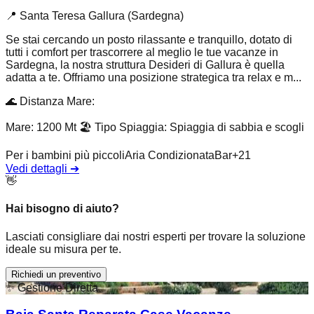
📍
Santa Teresa Gallura (Sardegna)
Se stai cercando un posto rilassante e tranquillo, dotato di
tutti i comfort per trascorrere al meglio le tue vacanze in
Sardegna, la nostra struttura Desideri di Gallura è quella
adatta a te. Offriamo una posizione strategica tra relax e m...
🌊
Distanza Mare
:
Mare: 1200 Mt
🏖️
Tipo Spiaggia
:
Spiaggia di sabbia e scogli
Per i bambini più piccoli
Aria Condizionata
Bar
+
21
Vedi dettagli
➔
👋
Hai bisogno di aiuto?
Lasciati consigliare dai nostri esperti per trovare la soluzione
ideale su misura per te.
Richiedi un preventivo
✨
Gestione Diretta