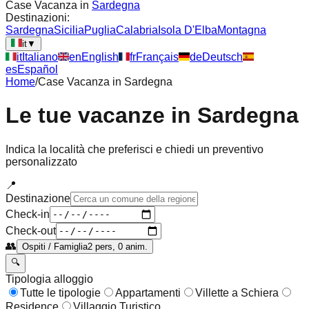
Case Vacanza in
Sardegna
Destinazioni:
Sardegna
Sicilia
Puglia
Calabria
Isola D'Elba
Montagna
it
▼
it
Italiano
en
English
fr
Français
de
Deutsch
es
Español
Home
/
Case Vacanza in
Sardegna
Le tue vacanze in
Sardegna
Indica la località che preferisci e chiedi un preventivo
personalizzato
📍
Destinazione
Check-in
Check-out
👥
Ospiti / Famiglia
2 pers, 0 anim.
🔍
Tipologia alloggio
Tutte le tipologie
Appartamenti
Villette a Schiera
Residence
Villaggio Turistico