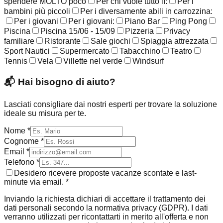
spendere MOLTO poco
Per chi vuole tutto lì:
Per i
bambini più piccoli
Per i diversamente abili in carrozzina:
Per i giovani
Per i giovani:
Piano Bar
Ping Pong
Piscina
Piscina 15/06 - 15/09
Pizzeria
Privacy
familiare
Ristorante
Sale giochi
Spiaggia attrezzata
Sport Nautici
Supermercato
Tabacchino
Teatro
Tennis
Vela
Villette nel verde
Windsurf
📬
Hai bisogno di aiuto?
Lasciati consigliare dai nostri esperti per trovare la soluzione
ideale su misura per te.
Nome *
Cognome *
Email *
Telefono *
Desidero ricevere proposte vacanze scontate e last-
minute via email. *
Inviando la richiesta dichiari di accettare il trattamento dei
dati personali secondo la normativa privacy (GDPR). I dati
verranno utilizzati per ricontattarti in merito all'offerta e non