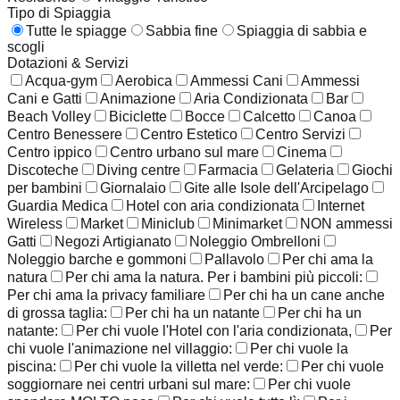
Tipo di Spiaggia
Tutte le spiagge
Sabbia fine
Spiaggia di sabbia e
scogli
Dotazioni & Servizi
Acqua-gym
Aerobica
Ammessi Cani
Ammessi
Cani e Gatti
Animazione
Aria Condizionata
Bar
Beach Volley
Biciclette
Bocce
Calcetto
Canoa
Centro Benessere
Centro Estetico
Centro Servizi
Centro ippico
Centro urbano sul mare
Cinema
Discoteche
Diving centre
Farmacia
Gelateria
Giochi
per bambini
Giornalaio
Gite alle Isole dell'Arcipelago
Guardia Medica
Hotel con aria condizionata
Internet
Wireless
Market
Miniclub
Minimarket
NON ammessi
Gatti
Negozi Artigianato
Noleggio Ombrelloni
Noleggio barche e gommoni
Pallavolo
Per chi ama la
natura
Per chi ama la natura. Per i bambini più piccoli:
Per chi ama la privacy familiare
Per chi ha un cane anche
di grossa taglia:
Per chi ha un natante
Per chi ha un
natante:
Per chi vuole l'Hotel con l'aria condizionata,
Per
chi vuole l'animazione nel villaggio:
Per chi vuole la
piscina:
Per chi vuole la villetta nel verde:
Per chi vuole
soggiornare nei centri urbani sul mare:
Per chi vuole