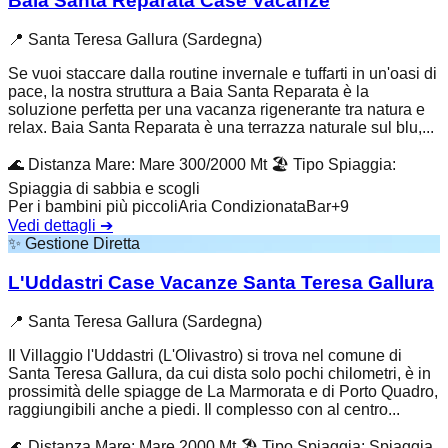
Baia Santa Reparata Case Vacanze
📍
Santa Teresa Gallura (Sardegna)
Se vuoi staccare dalla routine invernale e tuffarti in un'oasi di
pace, la nostra struttura a Baia Santa Reparata è la
soluzione perfetta per una vacanza rigenerante tra natura e
relax. Baia Santa Reparata è una terrazza naturale sul blu,...
🌊
Distanza Mare
:
Mare 300/2000 Mt
🏖️
Tipo Spiaggia
:
Spiaggia di sabbia e scogli
Per i bambini più piccoli
Aria Condizionata
Bar
+
9
Vedi dettagli
➔
✨
Gestione Diretta
L'Uddastri Case Vacanze Santa Teresa Gallura
📍
Santa Teresa Gallura (Sardegna)
Il Villaggio l'Uddastri (L'Olivastro) si trova nel comune di
Santa Teresa Gallura, da cui dista solo pochi chilometri, è in
prossimità delle spiagge de La Marmorata e di Porto Quadro,
raggiungibili anche a piedi. Il complesso con al centro...
🌊
Distanza Mare
:
Mare 2000 Mt
🏖️
Tipo Spiaggia
:
Spiaggia