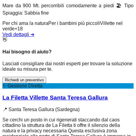
Mare da 900 Mt. percorribili comodamente a piedi
🏖️
Tipo
Spiaggia
:
Sabbia fine
Per chi ama la natura
Per i bambini più piccoli
Villette nel
verde
+
18
Vedi dettagli
➔
👋
Hai bisogno di aiuto?
Lasciati consigliare dai nostri esperti per trovare la soluzione
ideale su misura per te.
Richiedi un preventivo
✨
Gestione Diretta
La Filetta Villette Santa Teresa Gallura
📍
Santa Teresa Gallura (Sardegna)
Se cerchi un posto in cui rigenerati staccando dal caos
cittadino la struttura de La Filetta ti offre il silenzio della
natura e la privacy necessaria Questa esclusiva zona