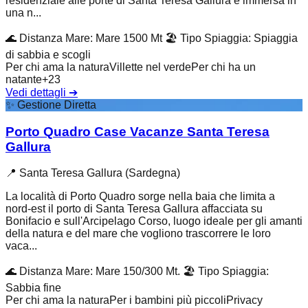
residenziale alle porte di Santa Teresa Gallura è immersa in
una n...
🌊
Distanza Mare
:
Mare 1500 Mt
🏖️
Tipo Spiaggia
:
Spiaggia
di sabbia e scogli
Per chi ama la natura
Villette nel verde
Per chi ha un
natante
+
23
Vedi dettagli
➔
✨
Gestione Diretta
Porto Quadro Case Vacanze Santa Teresa
Gallura
📍
Santa Teresa Gallura (Sardegna)
La località di Porto Quadro sorge nella baia che limita a
nord-est il porto di Santa Teresa Gallura affacciata su
Bonifacio e sull'Arcipelago Corso, luogo ideale per gli amanti
della natura e del mare che vogliono trascorrere le loro
vaca...
🌊
Distanza Mare
:
Mare 150/300 Mt.
🏖️
Tipo Spiaggia
:
Sabbia fine
Per chi ama la natura
Per i bambini più piccoli
Privacy