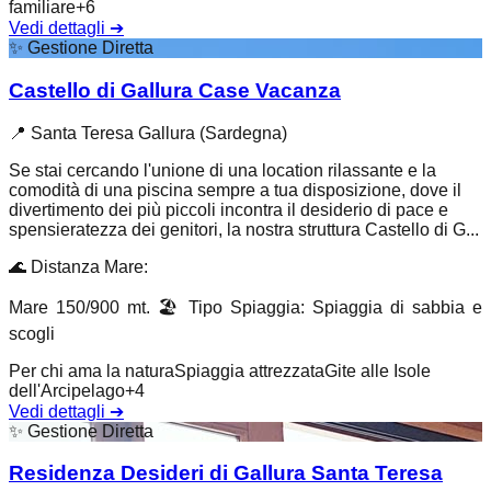
familiare
+
6
Vedi dettagli
➔
✨
Gestione Diretta
Castello di Gallura Case Vacanza
📍
Santa Teresa Gallura (Sardegna)
Se stai cercando l'unione di una location rilassante e la
comodità di una piscina sempre a tua disposizione, dove il
divertimento dei più piccoli incontra il desiderio di pace e
spensieratezza dei genitori, la nostra struttura Castello di G...
🌊
Distanza Mare
:
Mare 150/900 mt.
🏖️
Tipo Spiaggia
:
Spiaggia di sabbia e
scogli
Per chi ama la natura
Spiaggia attrezzata
Gite alle Isole
dell'Arcipelago
+
4
Vedi dettagli
➔
✨
Gestione Diretta
Residenza Desideri di Gallura Santa Teresa