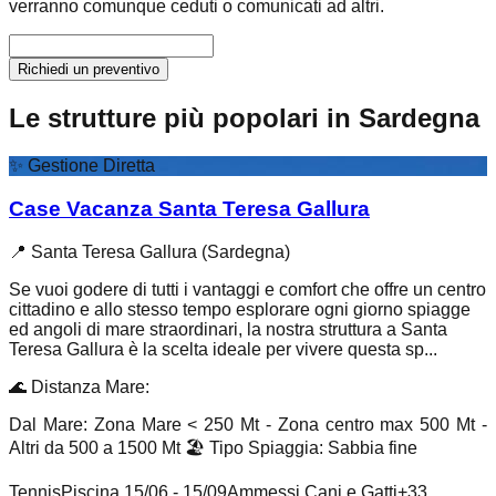
verranno comunque ceduti o comunicati ad altri.
Richiedi un preventivo
Le strutture più popolari in Sardegna
✨
Gestione Diretta
Case Vacanza Santa Teresa Gallura
📍
Santa Teresa Gallura (Sardegna)
Se vuoi godere di tutti i vantaggi e comfort che offre un centro
cittadino e allo stesso tempo esplorare ogni giorno spiagge
ed angoli di mare straordinari, la nostra struttura a Santa
Teresa Gallura è la scelta ideale per vivere questa sp...
🌊
Distanza Mare
:
Dal Mare: Zona Mare < 250 Mt - Zona centro max 500 Mt -
Altri da 500 a 1500 Mt
🏖️
Tipo Spiaggia
:
Sabbia fine
Tennis
Piscina 15/06 - 15/09
Ammessi Cani e Gatti
+
33