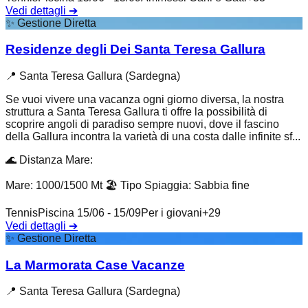
Vedi dettagli
➔
✨
Gestione Diretta
Residenze degli Dei Santa Teresa Gallura
📍
Santa Teresa Gallura (Sardegna)
Se vuoi vivere una vacanza ogni giorno diversa, la nostra
struttura a Santa Teresa Gallura ti offre la possibilità di
scoprire angoli di paradiso sempre nuovi, dove il fascino
della Gallura incontra la varietà di una costa dalle infinite sf...
🌊
Distanza Mare
:
Mare: 1000/1500 Mt
🏖️
Tipo Spiaggia
:
Sabbia fine
Tennis
Piscina 15/06 - 15/09
Per i giovani
+
29
Vedi dettagli
➔
✨
Gestione Diretta
La Marmorata Case Vacanze
📍
Santa Teresa Gallura (Sardegna)