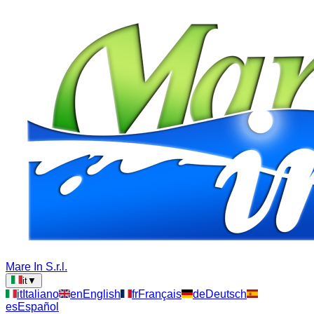
Mare In S.r.l.
it
▼
it
Italiano
en
English
fr
Français
de
Deutsch
es
Español