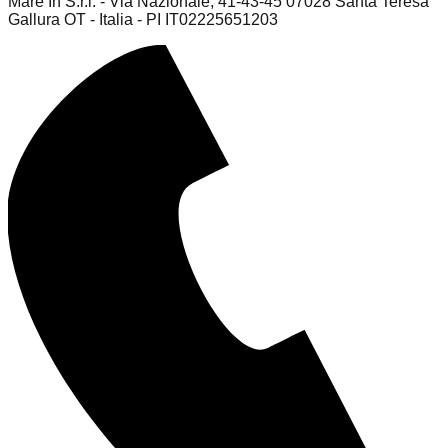
Mare In S.r.l. - Via Nazionale, 41-43-45 07028 Santa Teresa
Gallura OT - Italia - PI IT02225651203