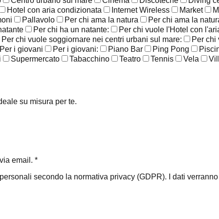
o
Centro urbano sul mare
Cinema
Discoteche
Diving c
Hotel con aria condizionata
Internet Wireless
Market
M
moni
Pallavolo
Per chi ama la natura
Per chi ama la natura
natante
Per chi ha un natante:
Per chi vuole l'Hotel con l'ar
Per chi vuole soggiornare nei centri urbani sul mare:
Per chi
Per i giovani
Per i giovani:
Piano Bar
Ping Pong
Pisci
i
Supermercato
Tabacchino
Teatro
Tennis
Vela
Vil
ideale su misura per te.
ia email. *
i personali secondo la normativa privacy (GDPR). I dati verranno ut