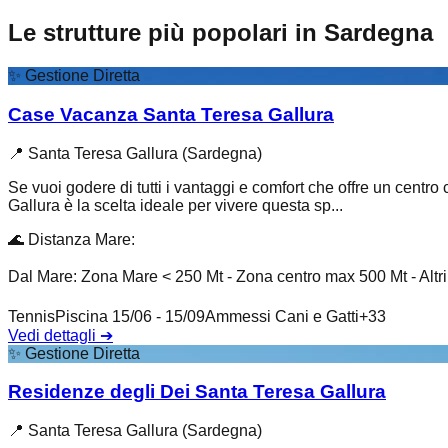
Le strutture più popolari in Sardegna
✨
Gestione Diretta
Case Vacanza Santa Teresa Gallura
📍
Santa Teresa Gallura (Sardegna)
Se vuoi godere di tutti i vantaggi e comfort che offre un centro
Gallura è la scelta ideale per vivere questa sp...
🌊
Distanza Mare
:
Dal Mare: Zona Mare < 250 Mt - Zona centro max 500 Mt - Altr
Tennis
Piscina 15/06 - 15/09
Ammessi Cani e Gatti
+
33
Vedi dettagli
➔
✨
Gestione Diretta
Residenze degli Dei Santa Teresa Gallura
📍
Santa Teresa Gallura (Sardegna)