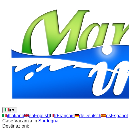
it
▼
it
Italiano
en
English
fr
Français
de
Deutsch
es
Español
Case Vacanza in
Sardegna
Destinazioni: