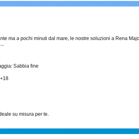
sante ma a pochi minuti dal mare, le nostre soluzioni a Rena Maj
..
aggia
:
Sabbia fine
+
18
ideale su misura per te.