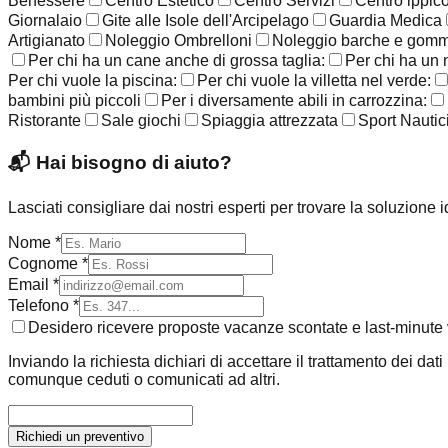
Benessere
Centro Estetico
Centro Servizi
Centro ippic
Giornalaio
Gite alle Isole dell'Arcipelago
Guardia Medica
Artigianato
Noleggio Ombrelloni
Noleggio barche e gom
Per chi ha un cane anche di grossa taglia:
Per chi ha un 
Per chi vuole la piscina:
Per chi vuole la villetta nel verde:
bambini più piccoli
Per i diversamente abili in carrozzina:
Ristorante
Sale giochi
Spiaggia attrezzata
Sport Nautic
📬
Hai bisogno di aiuto?
Lasciati consigliare dai nostri esperti per trovare la soluzione 
Nome *
Cognome *
Email *
Telefono *
Desidero ricevere proposte vacanze scontate e last-minute v
Inviando la richiesta dichiari di accettare il trattamento dei dat
comunque ceduti o comunicati ad altri.
Richiedi un preventivo