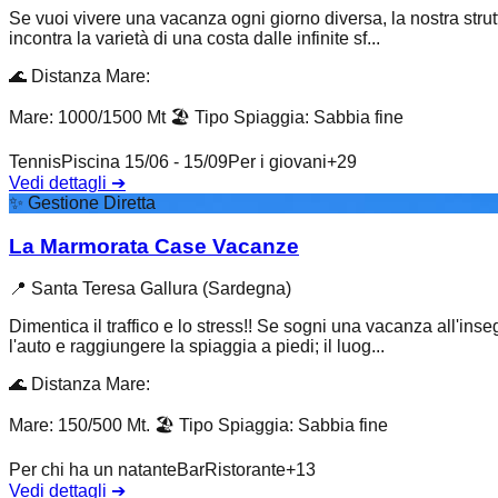
Se vuoi vivere una vacanza ogni giorno diversa, la nostra strutt
incontra la varietà di una costa dalle infinite sf...
🌊
Distanza Mare
:
Mare: 1000/1500 Mt
🏖️
Tipo Spiaggia
:
Sabbia fine
Tennis
Piscina 15/06 - 15/09
Per i giovani
+
29
Vedi dettagli
➔
✨
Gestione Diretta
La Marmorata Case Vacanze
📍
Santa Teresa Gallura (Sardegna)
Dimentica il traffico e lo stress!! Se sogni una vacanza all'ins
l'auto e raggiungere la spiaggia a piedi; il luog...
🌊
Distanza Mare
:
Mare: 150/500 Mt.
🏖️
Tipo Spiaggia
:
Sabbia fine
Per chi ha un natante
Bar
Ristorante
+
13
Vedi dettagli
➔