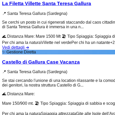
La Filetta Villette Santa Teresa Gallura
📍
Santa Teresa Gallura (Sardegna)
Se cerchi un posto in cui rigenerati staccando dal caos cittadino
di Santa Teresa Gallura è immersa in una n...
🌊
Distanza Mare
:
Mare 1500 Mt
🏖️
Tipo Spiaggia
:
Spiaggia di
Per chi ama la natura
Villette nel verde
Per chi ha un natante
+
2
Vedi dettagli
➔
✨
Gestione Diretta
Castello di Gallura Case Vacanza
📍
Santa Teresa Gallura (Sardegna)
Se stai cercando l'unione di una location rilassante e la comod
dei genitori, la nostra struttura Castello di G...
🌊
Distanza Mare
:
Mare 150/900 mt.
🏖️
Tipo Spiaggia
:
Spiaggia di sabbia e scog
Per chi ama la natura
Spiaggia attrezzata
Gite alle Isole dell'A