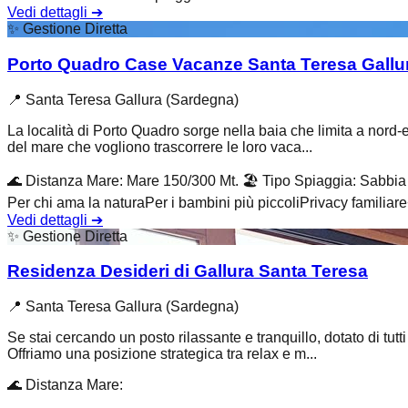
Vedi dettagli
➔
✨
Gestione Diretta
Porto Quadro Case Vacanze Santa Teresa Gallu
📍
Santa Teresa Gallura (Sardegna)
La località di Porto Quadro sorge nella baia che limita a nord-e
del mare che vogliono trascorrere le loro vaca...
🌊
Distanza Mare
:
Mare 150/300 Mt.
🏖️
Tipo Spiaggia
:
Sabbia 
Per chi ama la natura
Per i bambini più piccoli
Privacy familiare
Vedi dettagli
➔
✨
Gestione Diretta
Residenza Desideri di Gallura Santa Teresa
📍
Santa Teresa Gallura (Sardegna)
Se stai cercando un posto rilassante e tranquillo, dotato di tutt
Offriamo una posizione strategica tra relax e m...
🌊
Distanza Mare
: