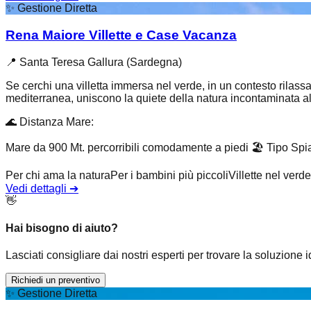
✨
Gestione Diretta
Rena Maiore Villette e Case Vacanza
📍
Santa Teresa Gallura (Sardegna)
Se cerchi una villetta immersa nel verde, in un contesto rilas
mediterranea, uniscono la quiete della natura incontaminata al.
🌊
Distanza Mare
:
Mare da 900 Mt. percorribili comodamente a piedi
🏖️
Tipo Spi
Per chi ama la natura
Per i bambini più piccoli
Villette nel verde
Vedi dettagli
➔
👋
Hai bisogno di aiuto?
Lasciati consigliare dai nostri esperti per trovare la soluzione 
Richiedi un preventivo
✨
Gestione Diretta