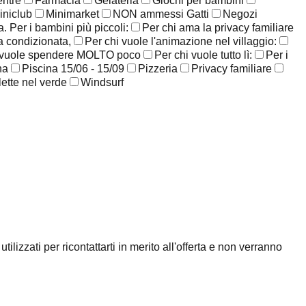
entre
Farmacia
Gelateria
Giochi per bambini
iniclub
Minimarket
NON ammessi Gatti
Negozi
. Per i bambini più piccoli:
Per chi ama la privacy familiare
ia condizionata,
Per chi vuole l'animazione nel villaggio:
 vuole spendere MOLTO poco
Per chi vuole tutto lì:
Per i
na
Piscina 15/06 - 15/09
Pizzeria
Privacy familiare
lette nel verde
Windsurf
ilizzati per ricontattarti in merito all'offerta e non verranno