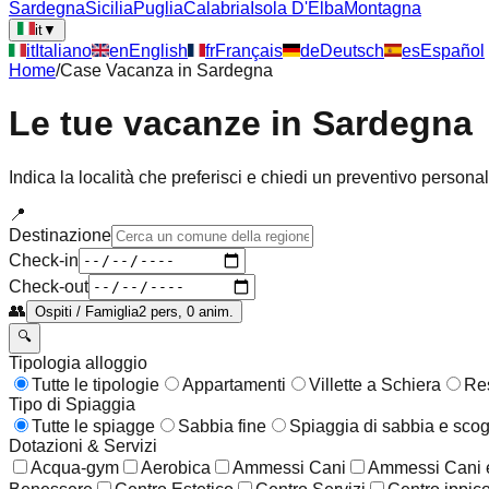
Sardegna
Sicilia
Puglia
Calabria
Isola D'Elba
Montagna
it
▼
it
Italiano
en
English
fr
Français
de
Deutsch
es
Español
Home
/
Case Vacanza in
Sardegna
Le tue vacanze in
Sardegna
Indica la località che preferisci e chiedi un preventivo persona
📍
Destinazione
Check-in
Check-out
👥
Ospiti / Famiglia
2 pers, 0 anim.
🔍
Tipologia alloggio
Tutte le tipologie
Appartamenti
Villette a Schiera
Re
Tipo di Spiaggia
Tutte le spiagge
Sabbia fine
Spiaggia di sabbia e scog
Dotazioni & Servizi
Acqua-gym
Aerobica
Ammessi Cani
Ammessi Cani e