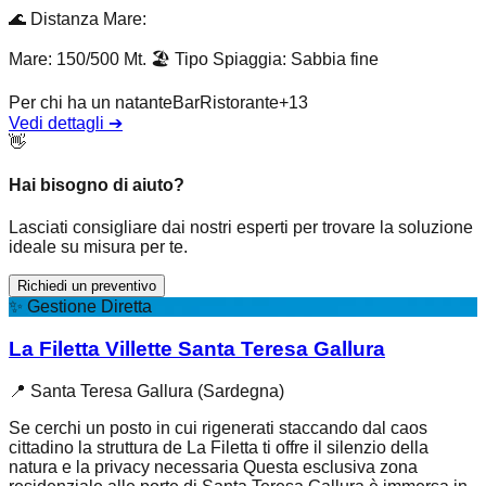
🌊
Distanza Mare
:
Mare: 150/500 Mt.
🏖️
Tipo Spiaggia
:
Sabbia fine
Per chi ha un natante
Bar
Ristorante
+
13
Vedi dettagli
➔
👋
Hai bisogno di aiuto?
Lasciati consigliare dai nostri esperti per trovare la soluzione
ideale su misura per te.
Richiedi un preventivo
✨
Gestione Diretta
La Filetta Villette Santa Teresa Gallura
📍
Santa Teresa Gallura (Sardegna)
Se cerchi un posto in cui rigenerati staccando dal caos
cittadino la struttura de La Filetta ti offre il silenzio della
natura e la privacy necessaria Questa esclusiva zona