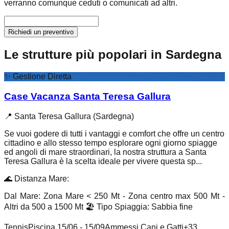
verranno comunque ceduti o comunicati ad altri.
Richiedi un preventivo
Le strutture più popolari in Sardegna
✨
Gestione Diretta
Case Vacanza Santa Teresa Gallura
📍
Santa Teresa Gallura (Sardegna)
Se vuoi godere di tutti i vantaggi e comfort che offre un centro
cittadino e allo stesso tempo esplorare ogni giorno spiagge
ed angoli di mare straordinari, la nostra struttura a Santa
Teresa Gallura è la scelta ideale per vivere questa sp...
🌊
Distanza Mare
:
Dal Mare: Zona Mare < 250 Mt - Zona centro max 500 Mt -
Altri da 500 a 1500 Mt
🏖️
Tipo Spiaggia
:
Sabbia fine
Tennis
Piscina 15/06 - 15/09
Ammessi Cani e Gatti
+
33