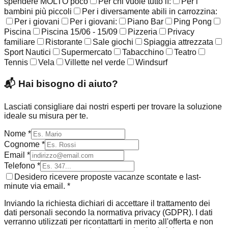
spendere MOLTO poco
Per chi vuole tutto lì:
Per i
bambini più piccoli
Per i diversamente abili in carrozzina:
Per i giovani
Per i giovani:
Piano Bar
Ping Pong
Piscina
Piscina 15/06 - 15/09
Pizzeria
Privacy
familiare
Ristorante
Sale giochi
Spiaggia attrezzata
Sport Nautici
Supermercato
Tabacchino
Teatro
Tennis
Vela
Villette nel verde
Windsurf
📬
Hai bisogno di aiuto?
Lasciati consigliare dai nostri esperti per trovare la soluzione
ideale su misura per te.
Nome *
Cognome *
Email *
Telefono *
Desidero ricevere proposte vacanze scontate e last-
minute via email. *
Inviando la richiesta dichiari di accettare il trattamento dei
dati personali secondo la normativa privacy (GDPR). I dati
verranno utilizzati per ricontattarti in merito all'offerta e non