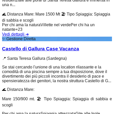
residenziale alle porte di Santa Teresa Gallura è immersa in
una n...
🌊
Distanza Mare
:
Mare 1500 Mt
🏖️
Tipo Spiaggia
:
Spiaggia
di sabbia e scogli
Per chi ama la natura
Villette nel verde
Per chi ha un
natante
+
23
Vedi dettagli
➔
✨
Gestione Diretta
Castello di Gallura Case Vacanza
📍
Santa Teresa Gallura (Sardegna)
Se stai cercando l'unione di una location rilassante e la
comodità di una piscina sempre a tua disposizione, dove il
divertimento dei più piccoli incontra il desiderio di pace e
spensieratezza dei genitori, la nostra struttura Castello di G...
🌊
Distanza Mare
:
Mare 150/900 mt.
🏖️
Tipo Spiaggia
:
Spiaggia di sabbia e
scogli
Per chi ama la natura
Spiaggia attrezzata
Gite alle Isole