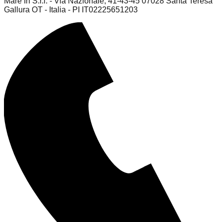
Mare In S.r.l. - Via Nazionale, 41-43-45 07028 Santa Teresa
Gallura OT - Italia - PI IT02225651203