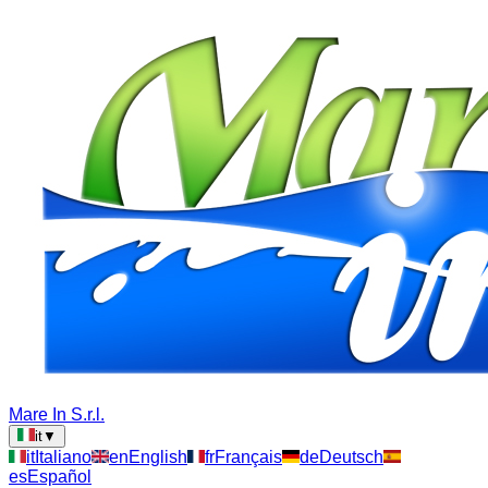
Mare In S.r.l.
it
▼
it
Italiano
en
English
fr
Français
de
Deutsch
es
Español