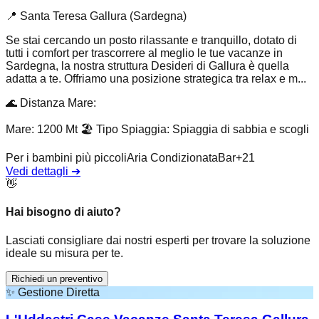
📍
Santa Teresa Gallura (Sardegna)
Se stai cercando un posto rilassante e tranquillo, dotato di
tutti i comfort per trascorrere al meglio le tue vacanze in
Sardegna, la nostra struttura Desideri di Gallura è quella
adatta a te. Offriamo una posizione strategica tra relax e m...
🌊
Distanza Mare
:
Mare: 1200 Mt
🏖️
Tipo Spiaggia
:
Spiaggia di sabbia e scogli
Per i bambini più piccoli
Aria Condizionata
Bar
+
21
Vedi dettagli
➔
👋
Hai bisogno di aiuto?
Lasciati consigliare dai nostri esperti per trovare la soluzione
ideale su misura per te.
Richiedi un preventivo
✨
Gestione Diretta