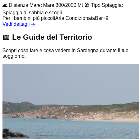
🌊
Distanza Mare
:
Mare 300/2000 Mt
🏖️
Tipo Spiaggia
:
Spiaggia di sabbia e scogli
Per i bambini più piccoli
Aria Condizionata
Bar
+
9
Vedi dettagli
➔
📖
Le Guide del Territorio
Scopri cosa fare e cosa vedere in Sardegna durante il tuo
soggiorno.