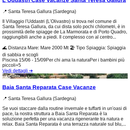
L'Uddastri Case Vacanze Santa Teresa Gallura
📍
Santa Teresa Gallura (Sardegna)
Il Villaggio l'Uddastri (L'Olivastro) si trova nel comune di
Santa Teresa Gallura, da cui dista solo pochi chilometri, è in
prossimità delle spiagge de La Marmorata e di Porto Quadro,
raggiungibili anche a piedi. Il complesso con al centro...
🌊
Distanza Mare
:
Mare 2000 Mt
🏖️
Tipo Spiaggia
:
Spiaggia
di sabbia e scogli
Piscina 15/06 - 15/09
Per chi ama la natura
Per i bambini più
piccoli
+
5
Vedi dettagli
➔
✨
Gestione Diretta
Baia Santa Reparata Case Vacanze
📍
Santa Teresa Gallura (Sardegna)
Se vuoi staccare dalla routine invernale e tuffarti in un'oasi di
pace, la nostra struttura a Baia Santa Reparata è la
soluzione perfetta per una vacanza rigenerante tra natura e
relax. Baia Santa Reparata è una terrazza naturale sul blu,...