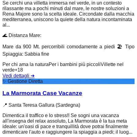
Se cerchi una villetta immersa nel verde, in un contesto
rilassante ma a pochi minuti dal mare, le nostre soluzioni a
Rena Majore sono la scelta ideale. Circondate dalla macchia
mediterranea, uniscono la quiete della natura incontaminata
al...
🌊
Distanza Mare
:
Mare da 900 Mt. percorribili comodamente a piedi
🏖️
Tipo
Spiaggia
:
Sabbia fine
Per chi ama la natura
Per i bambini più piccoli
Villette nel
verde
+
18
Vedi dettagli
➔
✨
Gestione Diretta
La Marmorata Case Vacanze
📍
Santa Teresa Gallura (Sardegna)
Dimentica il traffico e lo stress!! Se sogni una vacanza
all'insegna del relax assoluto, La Marmorata è la tua meta
ideale: un'oasi di pace e tranquillità dove potrai finalmente
dimenticare l'auto e raggiungere la spiaggia a piedi; il luog...