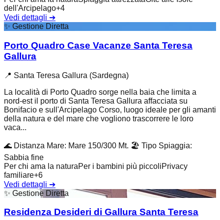
dell'Arcipelago
+
4
Vedi dettagli
➔
✨
Gestione Diretta
Porto Quadro Case Vacanze Santa Teresa
Gallura
📍
Santa Teresa Gallura (Sardegna)
La località di Porto Quadro sorge nella baia che limita a
nord-est il porto di Santa Teresa Gallura affacciata su
Bonifacio e sull'Arcipelago Corso, luogo ideale per gli amanti
della natura e del mare che vogliono trascorrere le loro
vaca...
🌊
Distanza Mare
:
Mare 150/300 Mt.
🏖️
Tipo Spiaggia
:
Sabbia fine
Per chi ama la natura
Per i bambini più piccoli
Privacy
familiare
+
6
Vedi dettagli
➔
✨
Gestione Diretta
Residenza Desideri di Gallura Santa Teresa