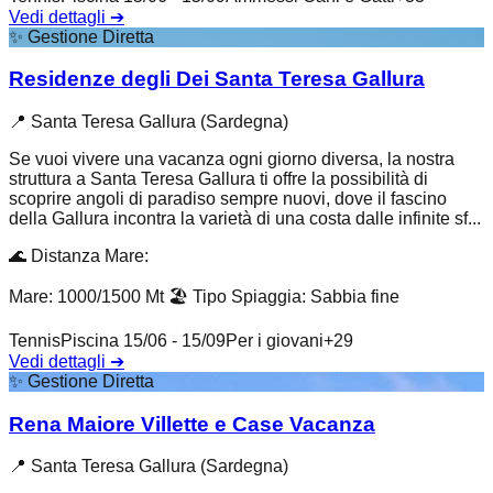
Vedi dettagli
➔
✨
Gestione Diretta
Residenze degli Dei Santa Teresa Gallura
📍
Santa Teresa Gallura (Sardegna)
Se vuoi vivere una vacanza ogni giorno diversa, la nostra
struttura a Santa Teresa Gallura ti offre la possibilità di
scoprire angoli di paradiso sempre nuovi, dove il fascino
della Gallura incontra la varietà di una costa dalle infinite sf...
🌊
Distanza Mare
:
Mare: 1000/1500 Mt
🏖️
Tipo Spiaggia
:
Sabbia fine
Tennis
Piscina 15/06 - 15/09
Per i giovani
+
29
Vedi dettagli
➔
✨
Gestione Diretta
Rena Maiore Villette e Case Vacanza
📍
Santa Teresa Gallura (Sardegna)