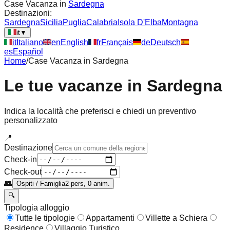
Case Vacanza in
Sardegna
Destinazioni:
Sardegna
Sicilia
Puglia
Calabria
Isola D'Elba
Montagna
it
▼
it
Italiano
en
English
fr
Français
de
Deutsch
es
Español
Home
/
Case Vacanza in
Sardegna
Le tue vacanze in
Sardegna
Indica la località che preferisci e chiedi un preventivo
personalizzato
📍
Destinazione
Check-in
Check-out
👥
Ospiti / Famiglia
2 pers, 0 anim.
🔍
Tipologia alloggio
Tutte le tipologie
Appartamenti
Villette a Schiera
Residence
Villaggio Turistico