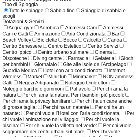
Tipo di Spiaggia
Tutte le spiagge
Sabbia fine
Spiaggia di sabbia e
scogli
Dotazioni & Servizi
Acqua-gym
Aerobica
Ammessi Cani
Ammessi
Cani e Gatti
Animazione
Aria Condizionata
Bar
Beach Volley
Biciclette
Bocce
Calcetto
Canoa
Centro Benessere
Centro Estetico
Centro Servizi
Centro ippico
Centro urbano sul mare
Cinema
Discoteche
Diving centre
Farmacia
Gelateria
Giochi
per bambini
Giornalaio
Gite alle Isole dell'Arcipelago
Guardia Medica
Hotel con aria condizionata
Internet
Wireless
Market
Miniclub
Minimarket
NON ammessi
Gatti
Negozi Artigianato
Noleggio Ombrelloni
Noleggio barche e gommoni
Pallavolo
Per chi ama la
natura
Per chi ama la natura. Per i bambini più piccoli:
Per chi ama la privacy familiare
Per chi ha un cane anche
di grossa taglia:
Per chi ha un natante
Per chi ha un
natante:
Per chi vuole l'Hotel con l'aria condizionata,
Per
chi vuole l'animazione nel villaggio:
Per chi vuole la
piscina:
Per chi vuole la villetta nel verde:
Per chi vuole
soggiornare nei centri urbani sul mare:
Per chi vuole