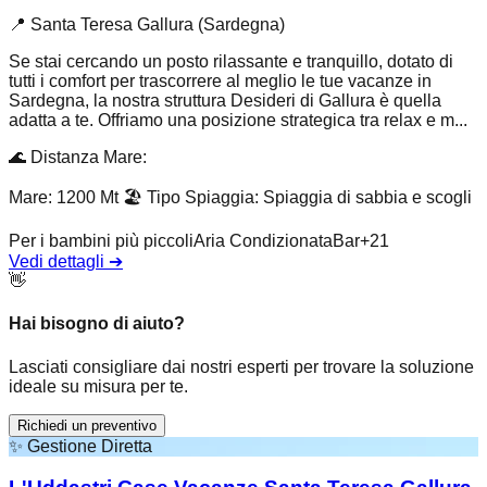
📍
Santa Teresa Gallura (Sardegna)
Se stai cercando un posto rilassante e tranquillo, dotato di
tutti i comfort per trascorrere al meglio le tue vacanze in
Sardegna, la nostra struttura Desideri di Gallura è quella
adatta a te. Offriamo una posizione strategica tra relax e m...
🌊
Distanza Mare
:
Mare: 1200 Mt
🏖️
Tipo Spiaggia
:
Spiaggia di sabbia e scogli
Per i bambini più piccoli
Aria Condizionata
Bar
+
21
Vedi dettagli
➔
👋
Hai bisogno di aiuto?
Lasciati consigliare dai nostri esperti per trovare la soluzione
ideale su misura per te.
Richiedi un preventivo
✨
Gestione Diretta