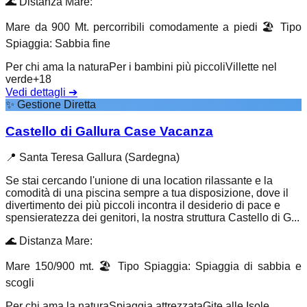
🌊
Distanza Mare
:
Mare da 900 Mt. percorribili comodamente a piedi
🏖️
Tipo
Spiaggia
:
Sabbia fine
Per chi ama la natura
Per i bambini più piccoli
Villette nel
verde
+
18
Vedi dettagli
➔
✨
Gestione Diretta
Castello di Gallura Case Vacanza
📍
Santa Teresa Gallura (Sardegna)
Se stai cercando l'unione di una location rilassante e la
comodità di una piscina sempre a tua disposizione, dove il
divertimento dei più piccoli incontra il desiderio di pace e
spensieratezza dei genitori, la nostra struttura Castello di G...
🌊
Distanza Mare
:
Mare 150/900 mt.
🏖️
Tipo Spiaggia
:
Spiaggia di sabbia e
scogli
Per chi ama la natura
Spiaggia attrezzata
Gite alle Isole