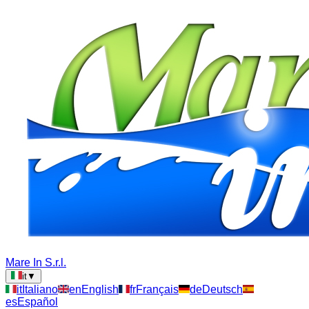
Mare In S.r.l.
it
▼
it
Italiano
en
English
fr
Français
de
Deutsch
es
Español