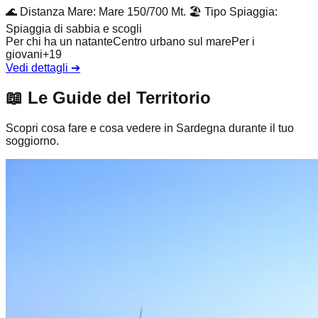
🌊
Distanza Mare
:
Mare 150/700 Mt.
🏖️
Tipo Spiaggia
:
Spiaggia di sabbia e scogli
Per chi ha un natante
Centro urbano sul mare
Per i
giovani
+
19
Vedi dettagli
➔
📖
Le Guide del Territorio
Scopri cosa fare e cosa vedere in Sardegna durante il tuo
soggiorno.