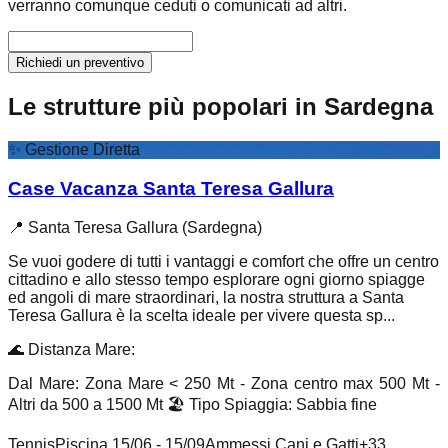
verranno comunque ceduti o comunicati ad altri.
Richiedi un preventivo
Le strutture più popolari in Sardegna
✨
Gestione Diretta
Case Vacanza Santa Teresa Gallura
📍
Santa Teresa Gallura (Sardegna)
Se vuoi godere di tutti i vantaggi e comfort che offre un centro
cittadino e allo stesso tempo esplorare ogni giorno spiagge
ed angoli di mare straordinari, la nostra struttura a Santa
Teresa Gallura è la scelta ideale per vivere questa sp...
🌊
Distanza Mare
:
Dal Mare: Zona Mare < 250 Mt - Zona centro max 500 Mt -
Altri da 500 a 1500 Mt
🏖️
Tipo Spiaggia
:
Sabbia fine
Tennis
Piscina 15/06 - 15/09
Ammessi Cani e Gatti
+
33