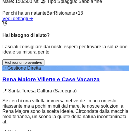
Mare: 150/500 Mt.
🏖️
Tipo Spiaggia
:
Sabbia fine
Per chi ha un natante
Bar
Ristorante
+
13
Vedi dettagli
➔
👋
Hai bisogno di aiuto?
Lasciati consigliare dai nostri esperti per trovare la soluzione
ideale su misura per te.
Richiedi un preventivo
✨
Gestione Diretta
Rena Maiore Villette e Case Vacanza
📍
Santa Teresa Gallura (Sardegna)
Se cerchi una villetta immersa nel verde, in un contesto
rilassante ma a pochi minuti dal mare, le nostre soluzioni a
Rena Majore sono la scelta ideale. Circondate dalla macchia
mediterranea, uniscono la quiete della natura incontaminata
al...