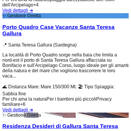
dell'Arcipelago
+
4
Vedi dettagli
➔
✨
Gestione Diretta
Porto Quadro Case Vacanze Santa Teresa
Gallura
📍
Santa Teresa Gallura (Sardegna)
La località di Porto Quadro sorge nella baia che limita a
nord-est il porto di Santa Teresa Gallura affacciata su
Bonifacio e sull'Arcipelago Corso, luogo ideale per gli amanti
della natura e del mare che vogliono trascorrere le loro
vaca...
🌊
Distanza Mare
:
Mare 150/300 Mt.
🏖️
Tipo Spiaggia
:
Sabbia fine
Per chi ama la natura
Per i bambini più piccoli
Privacy
familiare
+
6
Vedi dettagli
➔
✨
Gestione Diretta
Residenza Desideri di Gallura Santa Teresa