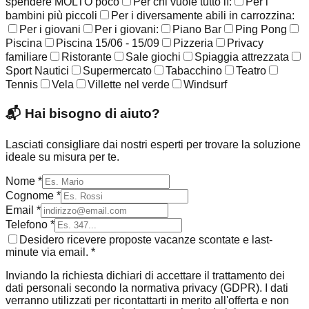
spendere MOLTO poco
Per chi vuole tutto lì:
Per i
bambini più piccoli
Per i diversamente abili in carrozzina:
Per i giovani
Per i giovani:
Piano Bar
Ping Pong
Piscina
Piscina 15/06 - 15/09
Pizzeria
Privacy
familiare
Ristorante
Sale giochi
Spiaggia attrezzata
Sport Nautici
Supermercato
Tabacchino
Teatro
Tennis
Vela
Villette nel verde
Windsurf
📬
Hai bisogno di aiuto?
Lasciati consigliare dai nostri esperti per trovare la soluzione
ideale su misura per te.
Nome *
Cognome *
Email *
Telefono *
Desidero ricevere proposte vacanze scontate e last-
minute via email. *
Inviando la richiesta dichiari di accettare il trattamento dei
dati personali secondo la normativa privacy (GDPR). I dati
verranno utilizzati per ricontattarti in merito all'offerta e non