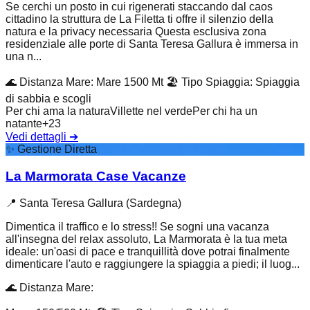
Se cerchi un posto in cui rigenerati staccando dal caos
cittadino la struttura de La Filetta ti offre il silenzio della
natura e la privacy necessaria Questa esclusiva zona
residenziale alle porte di Santa Teresa Gallura è immersa in
una n...
🌊
Distanza Mare
:
Mare 1500 Mt
🏖️
Tipo Spiaggia
:
Spiaggia
di sabbia e scogli
Per chi ama la natura
Villette nel verde
Per chi ha un
natante
+
23
Vedi dettagli
➔
✨
Gestione Diretta
La Marmorata Case Vacanze
📍
Santa Teresa Gallura (Sardegna)
Dimentica il traffico e lo stress!! Se sogni una vacanza
all'insegna del relax assoluto, La Marmorata è la tua meta
ideale: un'oasi di pace e tranquillità dove potrai finalmente
dimenticare l'auto e raggiungere la spiaggia a piedi; il luog...
🌊
Distanza Mare
: