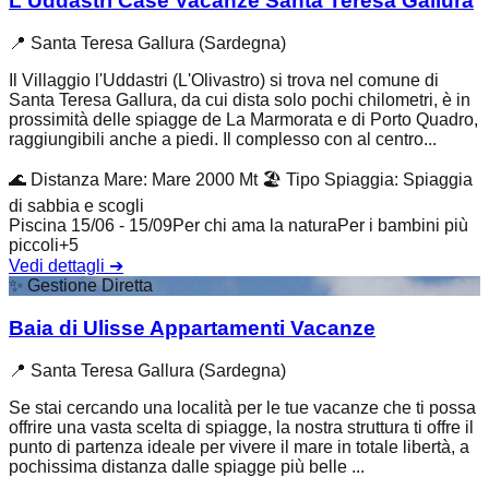
L'Uddastri Case Vacanze Santa Teresa Gallura
📍
Santa Teresa Gallura (Sardegna)
Il Villaggio l'Uddastri (L'Olivastro) si trova nel comune di
Santa Teresa Gallura, da cui dista solo pochi chilometri, è in
prossimità delle spiagge de La Marmorata e di Porto Quadro,
raggiungibili anche a piedi. Il complesso con al centro...
🌊
Distanza Mare
:
Mare 2000 Mt
🏖️
Tipo Spiaggia
:
Spiaggia
di sabbia e scogli
Piscina 15/06 - 15/09
Per chi ama la natura
Per i bambini più
piccoli
+
5
Vedi dettagli
➔
✨
Gestione Diretta
Baia di Ulisse Appartamenti Vacanze
📍
Santa Teresa Gallura (Sardegna)
Se stai cercando una località per le tue vacanze che ti possa
offrire una vasta scelta di spiagge, la nostra struttura ti offre il
punto di partenza ideale per vivere il mare in totale libertà, a
pochissima distanza dalle spiagge più belle ...