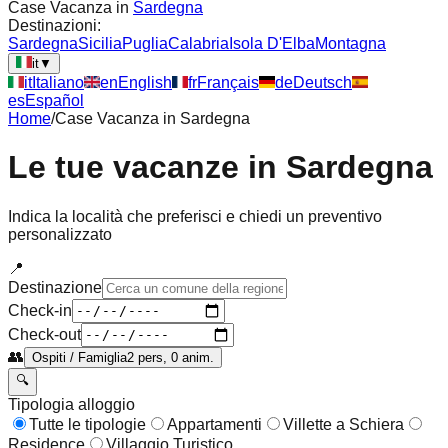
Case Vacanza in
Sardegna
Destinazioni:
Sardegna
Sicilia
Puglia
Calabria
Isola D'Elba
Montagna
it
▼
it
Italiano
en
English
fr
Français
de
Deutsch
es
Español
Home
/
Case Vacanza in
Sardegna
Le tue vacanze in
Sardegna
Indica la località che preferisci e chiedi un preventivo
personalizzato
📍
Destinazione
Check-in
Check-out
👥
Ospiti / Famiglia
2 pers, 0 anim.
🔍
Tipologia alloggio
Tutte le tipologie
Appartamenti
Villette a Schiera
Residence
Villaggio Turistico