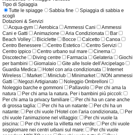
Tipo di Spiaggia
Tutte le spiagge
Sabbia fine
Spiaggia di sabbia e
scogli
Dotazioni & Servizi
Acqua-gym
Aerobica
Ammessi Cani
Ammessi
Cani e Gatti
Animazione
Aria Condizionata
Bar
Beach Volley
Biciclette
Bocce
Calcetto
Canoa
Centro Benessere
Centro Estetico
Centro Servizi
Centro ippico
Centro urbano sul mare
Cinema
Discoteche
Diving centre
Farmacia
Gelateria
Giochi
per bambini
Giornalaio
Gite alle Isole dell'Arcipelago
Guardia Medica
Hotel con aria condizionata
Internet
Wireless
Market
Miniclub
Minimarket
NON ammessi
Gatti
Negozi Artigianato
Noleggio Ombrelloni
Noleggio barche e gommoni
Pallavolo
Per chi ama la
natura
Per chi ama la natura. Per i bambini più piccoli:
Per chi ama la privacy familiare
Per chi ha un cane anche
di grossa taglia:
Per chi ha un natante
Per chi ha un
natante:
Per chi vuole l'Hotel con l'aria condizionata,
Per
chi vuole l'animazione nel villaggio:
Per chi vuole la
piscina:
Per chi vuole la villetta nel verde:
Per chi vuole
soggiornare nei centri urbani sul mare:
Per chi vuole