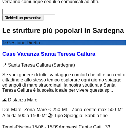
verranno comunque ceduti o comunicati ad altri.
Richiedi un preventivo
Le strutture più popolari in Sardegna
✨
Gestione Diretta
Case Vacanza Santa Teresa Gallura
📍
Santa Teresa Gallura (Sardegna)
Se vuoi godere di tutti i vantaggi e comfort che offre un centro
cittadino e allo stesso tempo esplorare ogni giorno spiagge
ed angoli di mare straordinari, la nostra struttura a Santa
Teresa Gallura è la scelta ideale per vivere questa sp...
🌊
Distanza Mare
:
Dal Mare: Zona Mare < 250 Mt - Zona centro max 500 Mt -
Altri da 500 a 1500 Mt
🏖️
Tipo Spiaggia
:
Sabbia fine
Tennis
Piscina 15/06 - 15/09
Ammessi Cani e Gatti
+
33