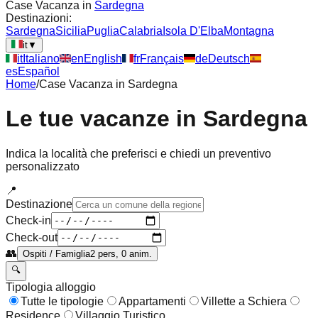
Case Vacanza in
Sardegna
Destinazioni:
Sardegna
Sicilia
Puglia
Calabria
Isola D'Elba
Montagna
it
▼
it
Italiano
en
English
fr
Français
de
Deutsch
es
Español
Home
/
Case Vacanza in
Sardegna
Le tue vacanze in
Sardegna
Indica la località che preferisci e chiedi un preventivo
personalizzato
📍
Destinazione
Check-in
Check-out
👥
Ospiti / Famiglia
2 pers, 0 anim.
🔍
Tipologia alloggio
Tutte le tipologie
Appartamenti
Villette a Schiera
Residence
Villaggio Turistico