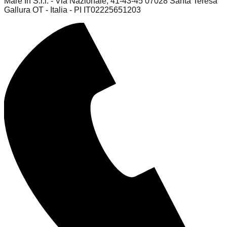
Mare In S.r.l. - Via Nazionale, 41-43-45 07028 Santa Teresa
Gallura OT - Italia - PI IT02225651203