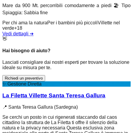
Mare da 900 Mt. percorribili comodamente a piedi
🏖️
Tipo
Spiaggia
:
Sabbia fine
Per chi ama la natura
Per i bambini più piccoli
Villette nel
verde
+
18
Vedi dettagli
➔
👋
Hai bisogno di aiuto?
Lasciati consigliare dai nostri esperti per trovare la soluzione
ideale su misura per te.
Richiedi un preventivo
✨
Gestione Diretta
La Filetta Villette Santa Teresa Gallura
📍
Santa Teresa Gallura (Sardegna)
Se cerchi un posto in cui rigenerati staccando dal caos
cittadino la struttura de La Filetta ti offre il silenzio della
natura e la privacy necessaria Questa esclusiva zona