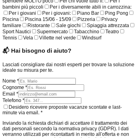
spendere MOLTO poco
Per chi vuole tutto lì:
Per i
bambini più piccoli
Per i diversamente abili in carrozzina:
Per i giovani
Per i giovani:
Piano Bar
Ping Pong
Piscina
Piscina 15/06 - 15/09
Pizzeria
Privacy
familiare
Ristorante
Sale giochi
Spiaggia attrezzata
Sport Nautici
Supermercato
Tabacchino
Teatro
Tennis
Vela
Villette nel verde
Windsurf
📬
Hai bisogno di aiuto?
Lasciati consigliare dai nostri esperti per trovare la soluzione
ideale su misura per te.
Nome *
Cognome *
Email *
Telefono *
Desidero ricevere proposte vacanze scontate e last-
minute via email. *
Inviando la richiesta dichiari di accettare il trattamento dei
dati personali secondo la normativa privacy (GDPR). I dati
verranno utilizzati per ricontattarti in merito all'offerta e non