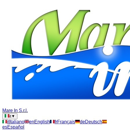
Mare In S.r.l.
it
▼
it
Italiano
en
English
fr
Français
de
Deutsch
es
Español