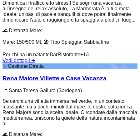
Dimentica il traffico e lo stress!! Se sogni una vacanza
all'insegna del relax assoluto, La Marmorata è la tua meta
ideale: un'oasi di pace e tranquillità dove potrai finalmente
dimenticare l'auto e raggiungere la spiaggia a piedi; il luog...
🌊
Distanza Mare
:
Mare: 150/500 Mt.
🏖️
Tipo Spiaggia
:
Sabbia fine
Per chi ha un natante
Bar
Ristorante
+
13
Vedi dettagli
➔
✨
Gestione Diretta
Rena Maiore Villette e Case Vacanza
📍
Santa Teresa Gallura (Sardegna)
Se cerchi una villetta immersa nel verde, in un contesto
rilassante ma a pochi minuti dal mare, le nostre soluzioni a
Rena Majore sono la scelta ideale. Circondate dalla macchia
mediterranea, uniscono la quiete della natura incontaminata
al...
🌊
Distanza Mare
: