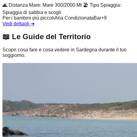
🌊
Distanza Mare
:
Mare 300/2000 Mt
🏖️
Tipo Spiaggia
:
Spiaggia di sabbia e scogli
Per i bambini più piccoli
Aria Condizionata
Bar
+
9
Vedi dettagli
➔
📖
Le Guide del Territorio
Scopri cosa fare e cosa vedere in Sardegna durante il tuo
soggiorno.