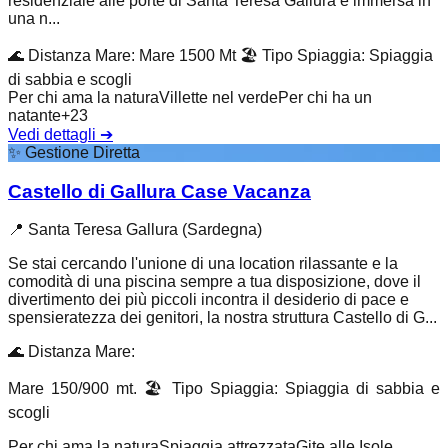
residenziale alle porte di Santa Teresa Gallura è immersa in
una n...
🌊
Distanza Mare
:
Mare 1500 Mt
🏖️
Tipo Spiaggia
:
Spiaggia
di sabbia e scogli
Per chi ama la natura
Villette nel verde
Per chi ha un
natante
+
23
Vedi dettagli
➔
✨
Gestione Diretta
Castello di Gallura Case Vacanza
📍
Santa Teresa Gallura (Sardegna)
Se stai cercando l'unione di una location rilassante e la
comodità di una piscina sempre a tua disposizione, dove il
divertimento dei più piccoli incontra il desiderio di pace e
spensieratezza dei genitori, la nostra struttura Castello di G...
🌊
Distanza Mare
:
Mare 150/900 mt.
🏖️
Tipo Spiaggia
:
Spiaggia di sabbia e
scogli
Per chi ama la natura
Spiaggia attrezzata
Gite alle Isole