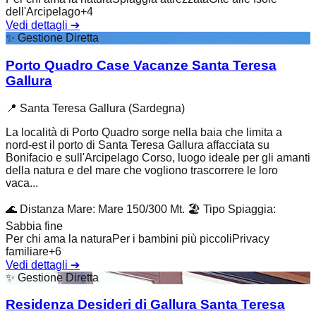
dell'Arcipelago
+
4
Vedi dettagli
➔
✨
Gestione Diretta
Porto Quadro Case Vacanze Santa Teresa
Gallura
📍
Santa Teresa Gallura (Sardegna)
La località di Porto Quadro sorge nella baia che limita a
nord-est il porto di Santa Teresa Gallura affacciata su
Bonifacio e sull'Arcipelago Corso, luogo ideale per gli amanti
della natura e del mare che vogliono trascorrere le loro
vaca...
🌊
Distanza Mare
:
Mare 150/300 Mt.
🏖️
Tipo Spiaggia
:
Sabbia fine
Per chi ama la natura
Per i bambini più piccoli
Privacy
familiare
+
6
Vedi dettagli
➔
✨
Gestione Diretta
Residenza Desideri di Gallura Santa Teresa