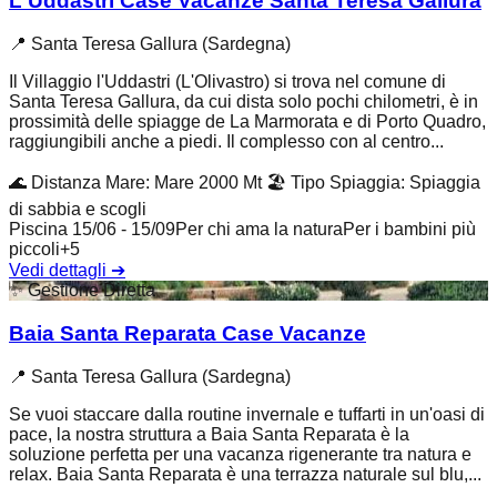
L'Uddastri Case Vacanze Santa Teresa Gallura
📍
Santa Teresa Gallura (Sardegna)
Il Villaggio l'Uddastri (L'Olivastro) si trova nel comune di
Santa Teresa Gallura, da cui dista solo pochi chilometri, è in
prossimità delle spiagge de La Marmorata e di Porto Quadro,
raggiungibili anche a piedi. Il complesso con al centro...
🌊
Distanza Mare
:
Mare 2000 Mt
🏖️
Tipo Spiaggia
:
Spiaggia
di sabbia e scogli
Piscina 15/06 - 15/09
Per chi ama la natura
Per i bambini più
piccoli
+
5
Vedi dettagli
➔
✨
Gestione Diretta
Baia Santa Reparata Case Vacanze
📍
Santa Teresa Gallura (Sardegna)
Se vuoi staccare dalla routine invernale e tuffarti in un'oasi di
pace, la nostra struttura a Baia Santa Reparata è la
soluzione perfetta per una vacanza rigenerante tra natura e
relax. Baia Santa Reparata è una terrazza naturale sul blu,...