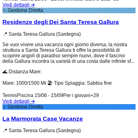
Vedi dettagli
➔
✨
Gestione Diretta
Residenze degli Dei Santa Teresa Gallura
📍
Santa Teresa Gallura (Sardegna)
Se vuoi vivere una vacanza ogni giorno diversa, la nostra
struttura a Santa Teresa Gallura ti offre la possibilità di
scoprire angoli di paradiso sempre nuovi, dove il fascino
della Gallura incontra la varietà di una costa dalle infinite sf...
🌊
Distanza Mare
:
Mare: 1000/1500 Mt
🏖️
Tipo Spiaggia
:
Sabbia fine
Tennis
Piscina 15/06 - 15/09
Per i giovani
+
29
Vedi dettagli
➔
✨
Gestione Diretta
La Marmorata Case Vacanze
📍
Santa Teresa Gallura (Sardegna)