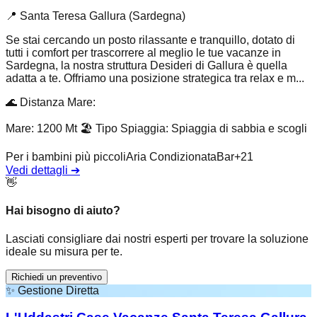
📍
Santa Teresa Gallura (Sardegna)
Se stai cercando un posto rilassante e tranquillo, dotato di
tutti i comfort per trascorrere al meglio le tue vacanze in
Sardegna, la nostra struttura Desideri di Gallura è quella
adatta a te. Offriamo una posizione strategica tra relax e m...
🌊
Distanza Mare
:
Mare: 1200 Mt
🏖️
Tipo Spiaggia
:
Spiaggia di sabbia e scogli
Per i bambini più piccoli
Aria Condizionata
Bar
+
21
Vedi dettagli
➔
👋
Hai bisogno di aiuto?
Lasciati consigliare dai nostri esperti per trovare la soluzione
ideale su misura per te.
Richiedi un preventivo
✨
Gestione Diretta