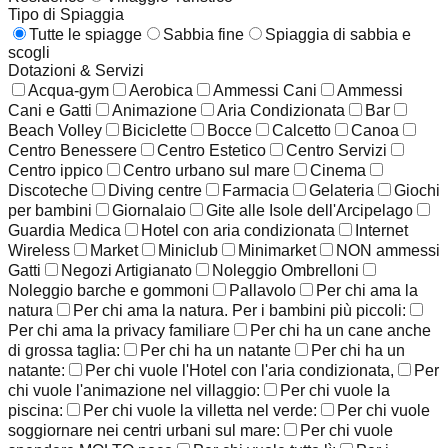
Tipo di Spiaggia
Tutte le spiagge
Sabbia fine
Spiaggia di sabbia e
scogli
Dotazioni & Servizi
Acqua-gym
Aerobica
Ammessi Cani
Ammessi
Cani e Gatti
Animazione
Aria Condizionata
Bar
Beach Volley
Biciclette
Bocce
Calcetto
Canoa
Centro Benessere
Centro Estetico
Centro Servizi
Centro ippico
Centro urbano sul mare
Cinema
Discoteche
Diving centre
Farmacia
Gelateria
Giochi
per bambini
Giornalaio
Gite alle Isole dell'Arcipelago
Guardia Medica
Hotel con aria condizionata
Internet
Wireless
Market
Miniclub
Minimarket
NON ammessi
Gatti
Negozi Artigianato
Noleggio Ombrelloni
Noleggio barche e gommoni
Pallavolo
Per chi ama la
natura
Per chi ama la natura. Per i bambini più piccoli:
Per chi ama la privacy familiare
Per chi ha un cane anche
di grossa taglia:
Per chi ha un natante
Per chi ha un
natante:
Per chi vuole l'Hotel con l'aria condizionata,
Per
chi vuole l'animazione nel villaggio:
Per chi vuole la
piscina:
Per chi vuole la villetta nel verde:
Per chi vuole
soggiornare nei centri urbani sul mare:
Per chi vuole