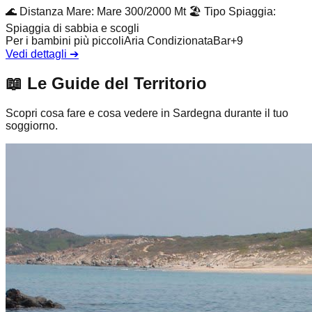
🌊
Distanza Mare
:
Mare 300/2000 Mt
🏖️
Tipo Spiaggia
:
Spiaggia di sabbia e scogli
Per i bambini più piccoli
Aria Condizionata
Bar
+
9
Vedi dettagli
➔
📖
Le Guide del Territorio
Scopri cosa fare e cosa vedere in Sardegna durante il tuo
soggiorno.