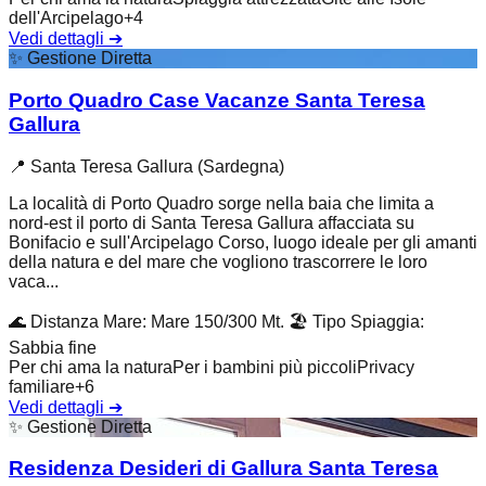
dell'Arcipelago
+
4
Vedi dettagli
➔
✨
Gestione Diretta
Porto Quadro Case Vacanze Santa Teresa
Gallura
📍
Santa Teresa Gallura (Sardegna)
La località di Porto Quadro sorge nella baia che limita a
nord-est il porto di Santa Teresa Gallura affacciata su
Bonifacio e sull'Arcipelago Corso, luogo ideale per gli amanti
della natura e del mare che vogliono trascorrere le loro
vaca...
🌊
Distanza Mare
:
Mare 150/300 Mt.
🏖️
Tipo Spiaggia
:
Sabbia fine
Per chi ama la natura
Per i bambini più piccoli
Privacy
familiare
+
6
Vedi dettagli
➔
✨
Gestione Diretta
Residenza Desideri di Gallura Santa Teresa