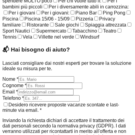
spendere MOLTO poco
Per chi vuole tutto lì:
Per i
bambini più piccoli
Per i diversamente abili in carrozzina:
Per i giovani
Per i giovani:
Piano Bar
Ping Pong
Piscina
Piscina 15/06 - 15/09
Pizzeria
Privacy
familiare
Ristorante
Sale giochi
Spiaggia attrezzata
Sport Nautici
Supermercato
Tabacchino
Teatro
Tennis
Vela
Villette nel verde
Windsurf
📬
Hai bisogno di aiuto?
Lasciati consigliare dai nostri esperti per trovare la soluzione
ideale su misura per te.
Nome *
Cognome *
Email *
Telefono *
Desidero ricevere proposte vacanze scontate e last-
minute via email. *
Inviando la richiesta dichiari di accettare il trattamento dei
dati personali secondo la normativa privacy (GDPR). I dati
verranno utilizzati per ricontattarti in merito all'offerta e non