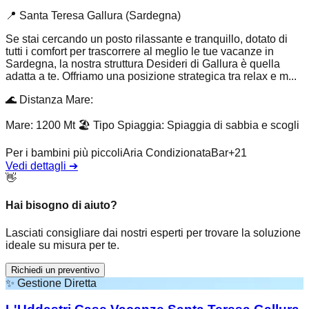
📍
Santa Teresa Gallura (Sardegna)
Se stai cercando un posto rilassante e tranquillo, dotato di
tutti i comfort per trascorrere al meglio le tue vacanze in
Sardegna, la nostra struttura Desideri di Gallura è quella
adatta a te. Offriamo una posizione strategica tra relax e m...
🌊
Distanza Mare
:
Mare: 1200 Mt
🏖️
Tipo Spiaggia
:
Spiaggia di sabbia e scogli
Per i bambini più piccoli
Aria Condizionata
Bar
+
21
Vedi dettagli
➔
👋
Hai bisogno di aiuto?
Lasciati consigliare dai nostri esperti per trovare la soluzione
ideale su misura per te.
Richiedi un preventivo
✨
Gestione Diretta