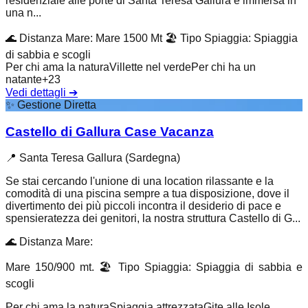
residenziale alle porte di Santa Teresa Gallura è immersa in
una n...
🌊
Distanza Mare
:
Mare 1500 Mt
🏖️
Tipo Spiaggia
:
Spiaggia
di sabbia e scogli
Per chi ama la natura
Villette nel verde
Per chi ha un
natante
+
23
Vedi dettagli
➔
✨
Gestione Diretta
Castello di Gallura Case Vacanza
📍
Santa Teresa Gallura (Sardegna)
Se stai cercando l'unione di una location rilassante e la
comodità di una piscina sempre a tua disposizione, dove il
divertimento dei più piccoli incontra il desiderio di pace e
spensieratezza dei genitori, la nostra struttura Castello di G...
🌊
Distanza Mare
:
Mare 150/900 mt.
🏖️
Tipo Spiaggia
:
Spiaggia di sabbia e
scogli
Per chi ama la natura
Spiaggia attrezzata
Gite alle Isole