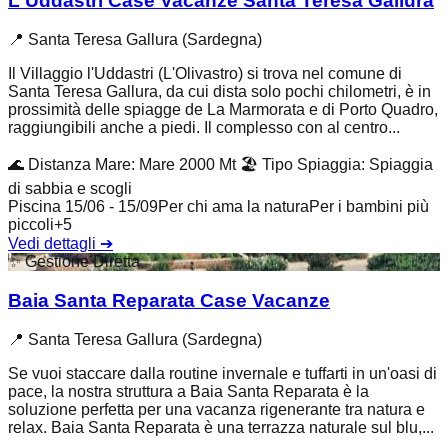
L'Uddastri Case Vacanze Santa Teresa Gallura
📍
Santa Teresa Gallura (Sardegna)
Il Villaggio l'Uddastri (L'Olivastro) si trova nel comune di
Santa Teresa Gallura, da cui dista solo pochi chilometri, è in
prossimità delle spiagge de La Marmorata e di Porto Quadro,
raggiungibili anche a piedi. Il complesso con al centro...
🌊
Distanza Mare
:
Mare 2000 Mt
🏖️
Tipo Spiaggia
:
Spiaggia
di sabbia e scogli
Piscina 15/06 - 15/09
Per chi ama la natura
Per i bambini più
piccoli
+
5
Vedi dettagli
➔
✨
Gestione Diretta
Baia Santa Reparata Case Vacanze
📍
Santa Teresa Gallura (Sardegna)
Se vuoi staccare dalla routine invernale e tuffarti in un'oasi di
pace, la nostra struttura a Baia Santa Reparata è la
soluzione perfetta per una vacanza rigenerante tra natura e
relax. Baia Santa Reparata è una terrazza naturale sul blu,...