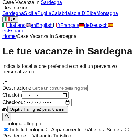
Case Vacanza in
Sardegna
Destinazioni:
Sardegna
Sicilia
Puglia
Calabria
Isola D'Elba
Montagna
it
▼
it
Italiano
en
English
fr
Français
de
Deutsch
es
Español
Home
/
Case Vacanza in
Sardegna
Le tue vacanze in
Sardegna
Indica la località che preferisci e chiedi un preventivo
personalizzato
📍
Destinazione
Check-in
Check-out
👥
Ospiti / Famiglia
2 pers, 0 anim.
🔍
Tipologia alloggio
Tutte le tipologie
Appartamenti
Villette a Schiera
Residence
Villaggio Turistico