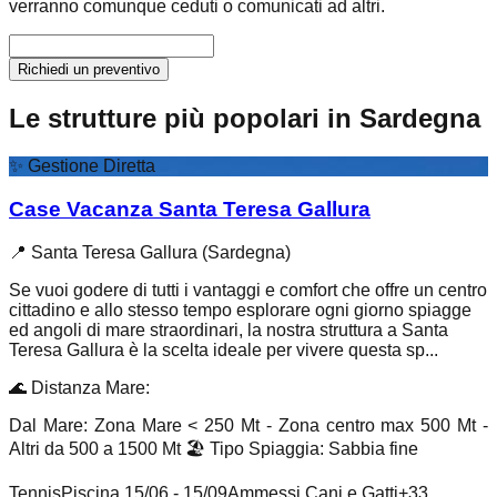
verranno comunque ceduti o comunicati ad altri.
Richiedi un preventivo
Le strutture più popolari in Sardegna
✨
Gestione Diretta
Case Vacanza Santa Teresa Gallura
📍
Santa Teresa Gallura (Sardegna)
Se vuoi godere di tutti i vantaggi e comfort che offre un centro
cittadino e allo stesso tempo esplorare ogni giorno spiagge
ed angoli di mare straordinari, la nostra struttura a Santa
Teresa Gallura è la scelta ideale per vivere questa sp...
🌊
Distanza Mare
:
Dal Mare: Zona Mare < 250 Mt - Zona centro max 500 Mt -
Altri da 500 a 1500 Mt
🏖️
Tipo Spiaggia
:
Sabbia fine
Tennis
Piscina 15/06 - 15/09
Ammessi Cani e Gatti
+
33