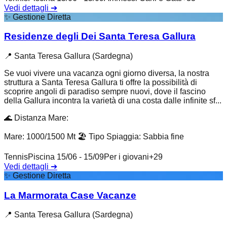
Vedi dettagli
➔
✨
Gestione Diretta
Residenze degli Dei Santa Teresa Gallura
📍
Santa Teresa Gallura (Sardegna)
Se vuoi vivere una vacanza ogni giorno diversa, la nostra
struttura a Santa Teresa Gallura ti offre la possibilità di
scoprire angoli di paradiso sempre nuovi, dove il fascino
della Gallura incontra la varietà di una costa dalle infinite sf...
🌊
Distanza Mare
:
Mare: 1000/1500 Mt
🏖️
Tipo Spiaggia
:
Sabbia fine
Tennis
Piscina 15/06 - 15/09
Per i giovani
+
29
Vedi dettagli
➔
✨
Gestione Diretta
La Marmorata Case Vacanze
📍
Santa Teresa Gallura (Sardegna)