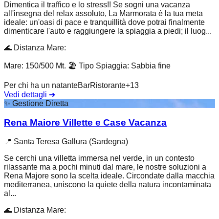
Dimentica il traffico e lo stress!! Se sogni una vacanza
all'insegna del relax assoluto, La Marmorata è la tua meta
ideale: un'oasi di pace e tranquillità dove potrai finalmente
dimenticare l'auto e raggiungere la spiaggia a piedi; il luog...
🌊
Distanza Mare
:
Mare: 150/500 Mt.
🏖️
Tipo Spiaggia
:
Sabbia fine
Per chi ha un natante
Bar
Ristorante
+
13
Vedi dettagli
➔
✨
Gestione Diretta
Rena Maiore Villette e Case Vacanza
📍
Santa Teresa Gallura (Sardegna)
Se cerchi una villetta immersa nel verde, in un contesto
rilassante ma a pochi minuti dal mare, le nostre soluzioni a
Rena Majore sono la scelta ideale. Circondate dalla macchia
mediterranea, uniscono la quiete della natura incontaminata
al...
🌊
Distanza Mare
: