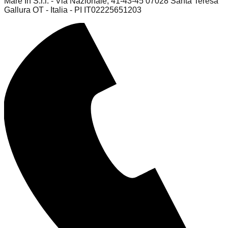
Mare In S.r.l. - Via Nazionale, 41-43-45 07028 Santa Teresa
Gallura OT - Italia - PI IT02225651203