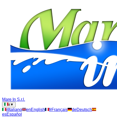
Mare In S.r.l.
it
▼
it
Italiano
en
English
fr
Français
de
Deutsch
es
Español