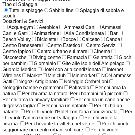
Tipo di Spiaggia
Tutte le spiagge
Sabbia fine
Spiaggia di sabbia e
scogli
Dotazioni & Servizi
Acqua-gym
Aerobica
Ammessi Cani
Ammessi
Cani e Gatti
Animazione
Aria Condizionata
Bar
Beach Volley
Biciclette
Bocce
Calcetto
Canoa
Centro Benessere
Centro Estetico
Centro Servizi
Centro ippico
Centro urbano sul mare
Cinema
Discoteche
Diving centre
Farmacia
Gelateria
Giochi
per bambini
Giornalaio
Gite alle Isole dell'Arcipelago
Guardia Medica
Hotel con aria condizionata
Internet
Wireless
Market
Miniclub
Minimarket
NON ammessi
Gatti
Negozi Artigianato
Noleggio Ombrelloni
Noleggio barche e gommoni
Pallavolo
Per chi ama la
natura
Per chi ama la natura. Per i bambini più piccoli:
Per chi ama la privacy familiare
Per chi ha un cane anche
di grossa taglia:
Per chi ha un natante
Per chi ha un
natante:
Per chi vuole l'Hotel con l'aria condizionata,
Per
chi vuole l'animazione nel villaggio:
Per chi vuole la
piscina:
Per chi vuole la villetta nel verde:
Per chi vuole
soggiornare nei centri urbani sul mare:
Per chi vuole