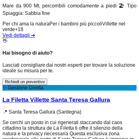
Mare da 900 Mt. percorribili comodamente a piedi
🏖️
Tipo
Spiaggia
:
Sabbia fine
Per chi ama la natura
Per i bambini più piccoli
Villette nel
verde
+
18
Vedi dettagli
➔
👋
Hai bisogno di aiuto?
Lasciati consigliare dai nostri esperti per trovare la soluzione
ideale su misura per te.
Richiedi un preventivo
✨
Gestione Diretta
La Filetta Villette Santa Teresa Gallura
📍
Santa Teresa Gallura (Sardegna)
Se cerchi un posto in cui rigenerati staccando dal caos
cittadino la struttura de La Filetta ti offre il silenzio della
natura e la privacy necessaria Questa esclusiva zona