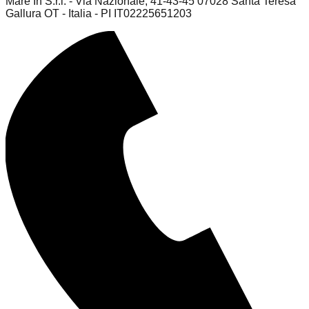
Mare In S.r.l. - Via Nazionale, 41-43-45 07028 Santa Teresa
Gallura OT - Italia - PI IT02225651203