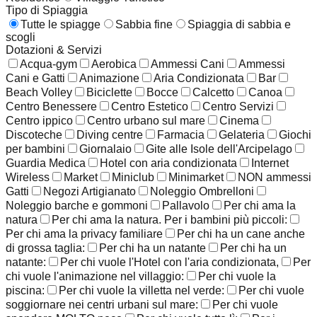
Tipo di Spiaggia
Tutte le spiagge
Sabbia fine
Spiaggia di sabbia e
scogli
Dotazioni & Servizi
Acqua-gym
Aerobica
Ammessi Cani
Ammessi
Cani e Gatti
Animazione
Aria Condizionata
Bar
Beach Volley
Biciclette
Bocce
Calcetto
Canoa
Centro Benessere
Centro Estetico
Centro Servizi
Centro ippico
Centro urbano sul mare
Cinema
Discoteche
Diving centre
Farmacia
Gelateria
Giochi
per bambini
Giornalaio
Gite alle Isole dell'Arcipelago
Guardia Medica
Hotel con aria condizionata
Internet
Wireless
Market
Miniclub
Minimarket
NON ammessi
Gatti
Negozi Artigianato
Noleggio Ombrelloni
Noleggio barche e gommoni
Pallavolo
Per chi ama la
natura
Per chi ama la natura. Per i bambini più piccoli:
Per chi ama la privacy familiare
Per chi ha un cane anche
di grossa taglia:
Per chi ha un natante
Per chi ha un
natante:
Per chi vuole l'Hotel con l'aria condizionata,
Per
chi vuole l'animazione nel villaggio:
Per chi vuole la
piscina:
Per chi vuole la villetta nel verde:
Per chi vuole
soggiornare nei centri urbani sul mare:
Per chi vuole