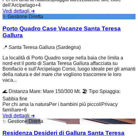
dell'Arcipelago
+
4
Vedi dettagli
➔
✨
Gestione Diretta
Porto Quadro Case Vacanze Santa Teresa
Gallura
📍
Santa Teresa Gallura (Sardegna)
La località di Porto Quadro sorge nella baia che limita a
nord-est il porto di Santa Teresa Gallura affacciata su
Bonifacio e sull'Arcipelago Corso, luogo ideale per gli amanti
della natura e del mare che vogliono trascorrere le loro
vaca...
🌊
Distanza Mare
:
Mare 150/300 Mt.
🏖️
Tipo Spiaggia
:
Sabbia fine
Per chi ama la natura
Per i bambini più piccoli
Privacy
familiare
+
6
Vedi dettagli
➔
✨
Gestione Diretta
Residenza Desideri di Gallura Santa Teresa