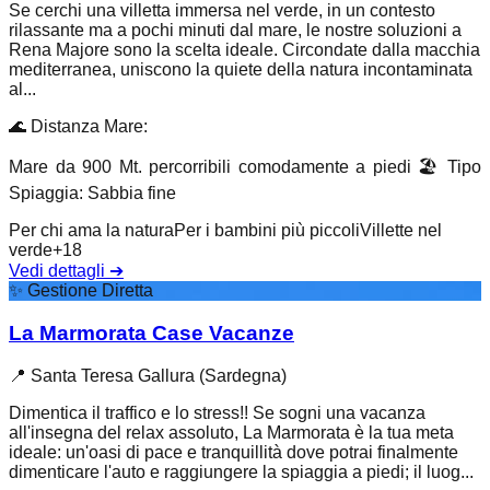
Se cerchi una villetta immersa nel verde, in un contesto
rilassante ma a pochi minuti dal mare, le nostre soluzioni a
Rena Majore sono la scelta ideale. Circondate dalla macchia
mediterranea, uniscono la quiete della natura incontaminata
al...
🌊
Distanza Mare
:
Mare da 900 Mt. percorribili comodamente a piedi
🏖️
Tipo
Spiaggia
:
Sabbia fine
Per chi ama la natura
Per i bambini più piccoli
Villette nel
verde
+
18
Vedi dettagli
➔
✨
Gestione Diretta
La Marmorata Case Vacanze
📍
Santa Teresa Gallura (Sardegna)
Dimentica il traffico e lo stress!! Se sogni una vacanza
all'insegna del relax assoluto, La Marmorata è la tua meta
ideale: un'oasi di pace e tranquillità dove potrai finalmente
dimenticare l'auto e raggiungere la spiaggia a piedi; il luog...