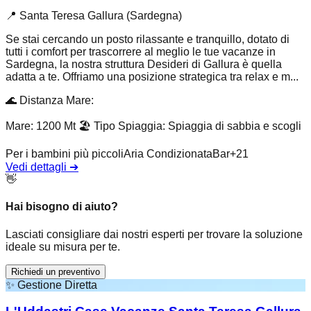
📍
Santa Teresa Gallura (Sardegna)
Se stai cercando un posto rilassante e tranquillo, dotato di
tutti i comfort per trascorrere al meglio le tue vacanze in
Sardegna, la nostra struttura Desideri di Gallura è quella
adatta a te. Offriamo una posizione strategica tra relax e m...
🌊
Distanza Mare
:
Mare: 1200 Mt
🏖️
Tipo Spiaggia
:
Spiaggia di sabbia e scogli
Per i bambini più piccoli
Aria Condizionata
Bar
+
21
Vedi dettagli
➔
👋
Hai bisogno di aiuto?
Lasciati consigliare dai nostri esperti per trovare la soluzione
ideale su misura per te.
Richiedi un preventivo
✨
Gestione Diretta