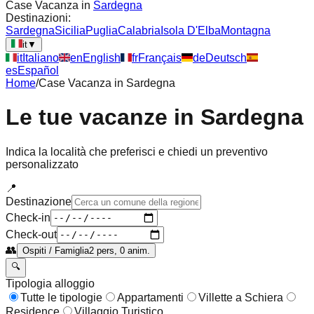
Case Vacanza in
Sardegna
Destinazioni:
Sardegna
Sicilia
Puglia
Calabria
Isola D'Elba
Montagna
it
▼
it
Italiano
en
English
fr
Français
de
Deutsch
es
Español
Home
/
Case Vacanza in
Sardegna
Le tue vacanze in
Sardegna
Indica la località che preferisci e chiedi un preventivo
personalizzato
📍
Destinazione
Check-in
Check-out
👥
Ospiti / Famiglia
2 pers, 0 anim.
🔍
Tipologia alloggio
Tutte le tipologie
Appartamenti
Villette a Schiera
Residence
Villaggio Turistico