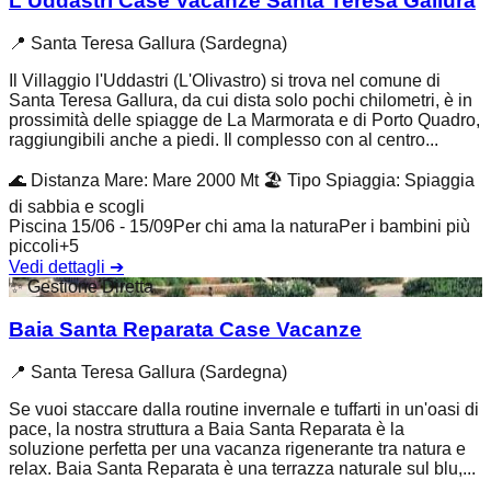
L'Uddastri Case Vacanze Santa Teresa Gallura
📍
Santa Teresa Gallura (Sardegna)
Il Villaggio l'Uddastri (L'Olivastro) si trova nel comune di
Santa Teresa Gallura, da cui dista solo pochi chilometri, è in
prossimità delle spiagge de La Marmorata e di Porto Quadro,
raggiungibili anche a piedi. Il complesso con al centro...
🌊
Distanza Mare
:
Mare 2000 Mt
🏖️
Tipo Spiaggia
:
Spiaggia
di sabbia e scogli
Piscina 15/06 - 15/09
Per chi ama la natura
Per i bambini più
piccoli
+
5
Vedi dettagli
➔
✨
Gestione Diretta
Baia Santa Reparata Case Vacanze
📍
Santa Teresa Gallura (Sardegna)
Se vuoi staccare dalla routine invernale e tuffarti in un'oasi di
pace, la nostra struttura a Baia Santa Reparata è la
soluzione perfetta per una vacanza rigenerante tra natura e
relax. Baia Santa Reparata è una terrazza naturale sul blu,...