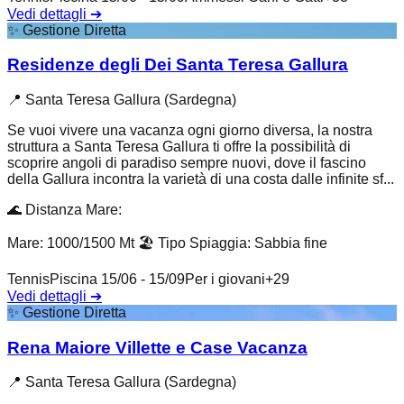
Vedi dettagli
➔
✨
Gestione Diretta
Residenze degli Dei Santa Teresa Gallura
📍
Santa Teresa Gallura (Sardegna)
Se vuoi vivere una vacanza ogni giorno diversa, la nostra
struttura a Santa Teresa Gallura ti offre la possibilità di
scoprire angoli di paradiso sempre nuovi, dove il fascino
della Gallura incontra la varietà di una costa dalle infinite sf...
🌊
Distanza Mare
:
Mare: 1000/1500 Mt
🏖️
Tipo Spiaggia
:
Sabbia fine
Tennis
Piscina 15/06 - 15/09
Per i giovani
+
29
Vedi dettagli
➔
✨
Gestione Diretta
Rena Maiore Villette e Case Vacanza
📍
Santa Teresa Gallura (Sardegna)