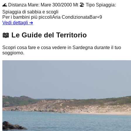
🌊
Distanza Mare
:
Mare 300/2000 Mt
🏖️
Tipo Spiaggia
:
Spiaggia di sabbia e scogli
Per i bambini più piccoli
Aria Condizionata
Bar
+
9
Vedi dettagli
➔
📖
Le Guide del Territorio
Scopri cosa fare e cosa vedere in Sardegna durante il tuo
soggiorno.