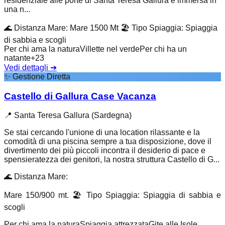
residenziale alle porte di Santa Teresa Gallura è immersa in
una n...
🌊
Distanza Mare
:
Mare 1500 Mt
🏖️
Tipo Spiaggia
:
Spiaggia
di sabbia e scogli
Per chi ama la natura
Villette nel verde
Per chi ha un
natante
+
23
Vedi dettagli
➔
✨
Gestione Diretta
Castello di Gallura Case Vacanza
📍
Santa Teresa Gallura (Sardegna)
Se stai cercando l'unione di una location rilassante e la
comodità di una piscina sempre a tua disposizione, dove il
divertimento dei più piccoli incontra il desiderio di pace e
spensieratezza dei genitori, la nostra struttura Castello di G...
🌊
Distanza Mare
:
Mare 150/900 mt.
🏖️
Tipo Spiaggia
:
Spiaggia di sabbia e
scogli
Per chi ama la natura
Spiaggia attrezzata
Gite alle Isole