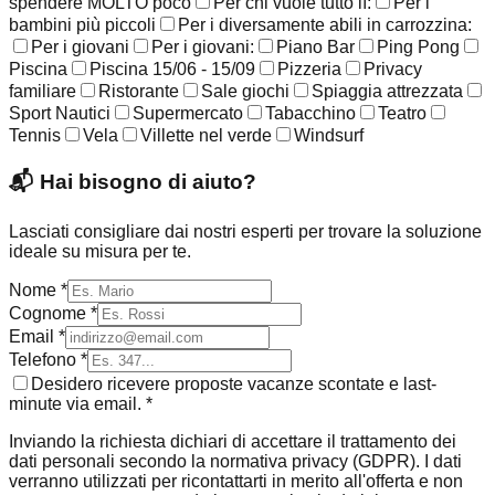
spendere MOLTO poco
Per chi vuole tutto lì:
Per i
bambini più piccoli
Per i diversamente abili in carrozzina:
Per i giovani
Per i giovani:
Piano Bar
Ping Pong
Piscina
Piscina 15/06 - 15/09
Pizzeria
Privacy
familiare
Ristorante
Sale giochi
Spiaggia attrezzata
Sport Nautici
Supermercato
Tabacchino
Teatro
Tennis
Vela
Villette nel verde
Windsurf
📬
Hai bisogno di aiuto?
Lasciati consigliare dai nostri esperti per trovare la soluzione
ideale su misura per te.
Nome *
Cognome *
Email *
Telefono *
Desidero ricevere proposte vacanze scontate e last-
minute via email. *
Inviando la richiesta dichiari di accettare il trattamento dei
dati personali secondo la normativa privacy (GDPR). I dati
verranno utilizzati per ricontattarti in merito all'offerta e non