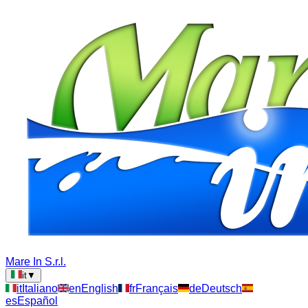
Mare In S.r.l.
it
▼
it
Italiano
en
English
fr
Français
de
Deutsch
es
Español