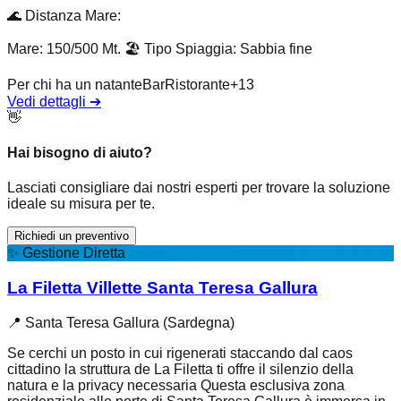
🌊
Distanza Mare
:
Mare: 150/500 Mt.
🏖️
Tipo Spiaggia
:
Sabbia fine
Per chi ha un natante
Bar
Ristorante
+
13
Vedi dettagli
➔
👋
Hai bisogno di aiuto?
Lasciati consigliare dai nostri esperti per trovare la soluzione
ideale su misura per te.
Richiedi un preventivo
✨
Gestione Diretta
La Filetta Villette Santa Teresa Gallura
📍
Santa Teresa Gallura (Sardegna)
Se cerchi un posto in cui rigenerati staccando dal caos
cittadino la struttura de La Filetta ti offre il silenzio della
natura e la privacy necessaria Questa esclusiva zona