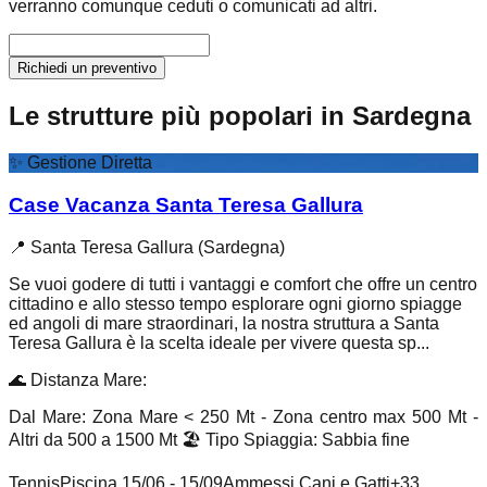
verranno comunque ceduti o comunicati ad altri.
Richiedi un preventivo
Le strutture più popolari in Sardegna
✨
Gestione Diretta
Case Vacanza Santa Teresa Gallura
📍
Santa Teresa Gallura (Sardegna)
Se vuoi godere di tutti i vantaggi e comfort che offre un centro
cittadino e allo stesso tempo esplorare ogni giorno spiagge
ed angoli di mare straordinari, la nostra struttura a Santa
Teresa Gallura è la scelta ideale per vivere questa sp...
🌊
Distanza Mare
:
Dal Mare: Zona Mare < 250 Mt - Zona centro max 500 Mt -
Altri da 500 a 1500 Mt
🏖️
Tipo Spiaggia
:
Sabbia fine
Tennis
Piscina 15/06 - 15/09
Ammessi Cani e Gatti
+
33