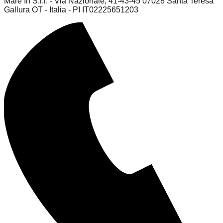
Mare In S.r.l. - Via Nazionale, 41-43-45 07028 Santa Teresa
Gallura OT - Italia - PI IT02225651203