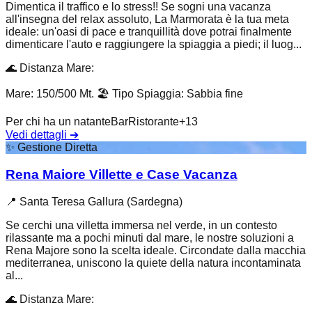
Dimentica il traffico e lo stress!! Se sogni una vacanza
all'insegna del relax assoluto, La Marmorata è la tua meta
ideale: un'oasi di pace e tranquillità dove potrai finalmente
dimenticare l'auto e raggiungere la spiaggia a piedi; il luog...
🌊
Distanza Mare
:
Mare: 150/500 Mt.
🏖️
Tipo Spiaggia
:
Sabbia fine
Per chi ha un natante
Bar
Ristorante
+
13
Vedi dettagli
➔
✨
Gestione Diretta
Rena Maiore Villette e Case Vacanza
📍
Santa Teresa Gallura (Sardegna)
Se cerchi una villetta immersa nel verde, in un contesto
rilassante ma a pochi minuti dal mare, le nostre soluzioni a
Rena Majore sono la scelta ideale. Circondate dalla macchia
mediterranea, uniscono la quiete della natura incontaminata
al...
🌊
Distanza Mare
: