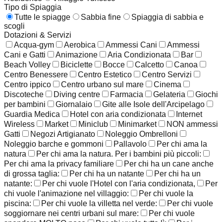
Tipo di Spiaggia
Tutte le spiagge
Sabbia fine
Spiaggia di sabbia e
scogli
Dotazioni & Servizi
Acqua-gym
Aerobica
Ammessi Cani
Ammessi
Cani e Gatti
Animazione
Aria Condizionata
Bar
Beach Volley
Biciclette
Bocce
Calcetto
Canoa
Centro Benessere
Centro Estetico
Centro Servizi
Centro ippico
Centro urbano sul mare
Cinema
Discoteche
Diving centre
Farmacia
Gelateria
Giochi
per bambini
Giornalaio
Gite alle Isole dell'Arcipelago
Guardia Medica
Hotel con aria condizionata
Internet
Wireless
Market
Miniclub
Minimarket
NON ammessi
Gatti
Negozi Artigianato
Noleggio Ombrelloni
Noleggio barche e gommoni
Pallavolo
Per chi ama la
natura
Per chi ama la natura. Per i bambini più piccoli:
Per chi ama la privacy familiare
Per chi ha un cane anche
di grossa taglia:
Per chi ha un natante
Per chi ha un
natante:
Per chi vuole l'Hotel con l'aria condizionata,
Per
chi vuole l'animazione nel villaggio:
Per chi vuole la
piscina:
Per chi vuole la villetta nel verde:
Per chi vuole
soggiornare nei centri urbani sul mare:
Per chi vuole