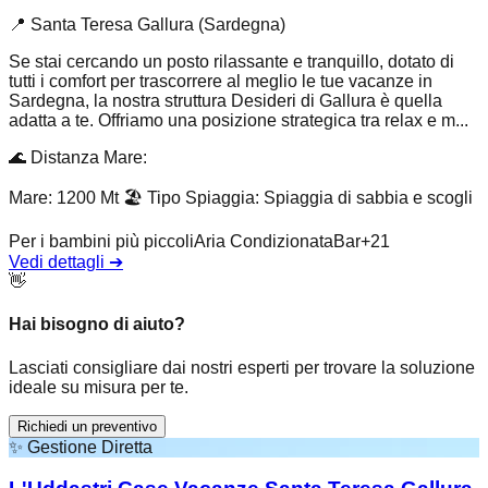
📍
Santa Teresa Gallura (Sardegna)
Se stai cercando un posto rilassante e tranquillo, dotato di
tutti i comfort per trascorrere al meglio le tue vacanze in
Sardegna, la nostra struttura Desideri di Gallura è quella
adatta a te. Offriamo una posizione strategica tra relax e m...
🌊
Distanza Mare
:
Mare: 1200 Mt
🏖️
Tipo Spiaggia
:
Spiaggia di sabbia e scogli
Per i bambini più piccoli
Aria Condizionata
Bar
+
21
Vedi dettagli
➔
👋
Hai bisogno di aiuto?
Lasciati consigliare dai nostri esperti per trovare la soluzione
ideale su misura per te.
Richiedi un preventivo
✨
Gestione Diretta