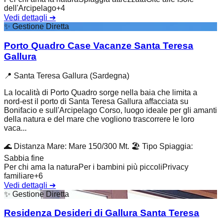
dell'Arcipelago
+
4
Vedi dettagli
➔
✨
Gestione Diretta
Porto Quadro Case Vacanze Santa Teresa
Gallura
📍
Santa Teresa Gallura (Sardegna)
La località di Porto Quadro sorge nella baia che limita a
nord-est il porto di Santa Teresa Gallura affacciata su
Bonifacio e sull'Arcipelago Corso, luogo ideale per gli amanti
della natura e del mare che vogliono trascorrere le loro
vaca...
🌊
Distanza Mare
:
Mare 150/300 Mt.
🏖️
Tipo Spiaggia
:
Sabbia fine
Per chi ama la natura
Per i bambini più piccoli
Privacy
familiare
+
6
Vedi dettagli
➔
✨
Gestione Diretta
Residenza Desideri di Gallura Santa Teresa