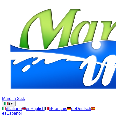
Mare In S.r.l.
it
▼
it
Italiano
en
English
fr
Français
de
Deutsch
es
Español