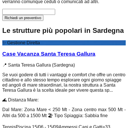
verranno comunque ceduti o comunicati ad altri.
Richiedi un preventivo
Le strutture più popolari in Sardegna
✨
Gestione Diretta
Case Vacanza Santa Teresa Gallura
📍
Santa Teresa Gallura (Sardegna)
Se vuoi godere di tutti i vantaggi e comfort che offre un centro
cittadino e allo stesso tempo esplorare ogni giorno spiagge
ed angoli di mare straordinari, la nostra struttura a Santa
Teresa Gallura è la scelta ideale per vivere questa sp...
🌊
Distanza Mare
:
Dal Mare: Zona Mare < 250 Mt - Zona centro max 500 Mt -
Altri da 500 a 1500 Mt
🏖️
Tipo Spiaggia
:
Sabbia fine
Tennis
Piscina 15/06 - 15/09
Ammessi Cani e Gatti
+
33