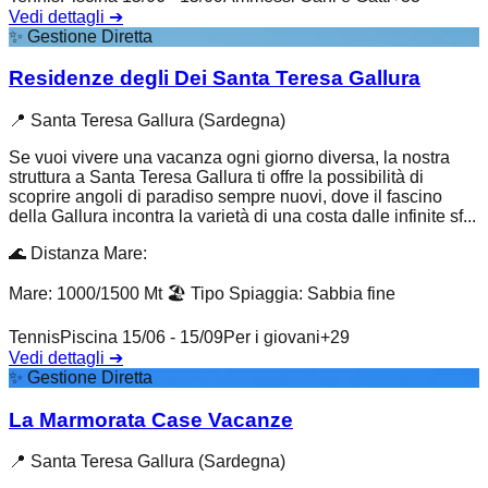
Vedi dettagli
➔
✨
Gestione Diretta
Residenze degli Dei Santa Teresa Gallura
📍
Santa Teresa Gallura (Sardegna)
Se vuoi vivere una vacanza ogni giorno diversa, la nostra
struttura a Santa Teresa Gallura ti offre la possibilità di
scoprire angoli di paradiso sempre nuovi, dove il fascino
della Gallura incontra la varietà di una costa dalle infinite sf...
🌊
Distanza Mare
:
Mare: 1000/1500 Mt
🏖️
Tipo Spiaggia
:
Sabbia fine
Tennis
Piscina 15/06 - 15/09
Per i giovani
+
29
Vedi dettagli
➔
✨
Gestione Diretta
La Marmorata Case Vacanze
📍
Santa Teresa Gallura (Sardegna)