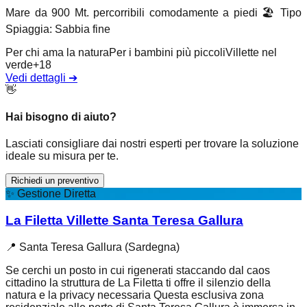
Mare da 900 Mt. percorribili comodamente a piedi
🏖️
Tipo
Spiaggia
:
Sabbia fine
Per chi ama la natura
Per i bambini più piccoli
Villette nel
verde
+
18
Vedi dettagli
➔
👋
Hai bisogno di aiuto?
Lasciati consigliare dai nostri esperti per trovare la soluzione
ideale su misura per te.
Richiedi un preventivo
✨
Gestione Diretta
La Filetta Villette Santa Teresa Gallura
📍
Santa Teresa Gallura (Sardegna)
Se cerchi un posto in cui rigenerati staccando dal caos
cittadino la struttura de La Filetta ti offre il silenzio della
natura e la privacy necessaria Questa esclusiva zona