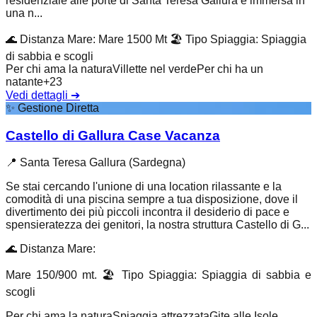
residenziale alle porte di Santa Teresa Gallura è immersa in
una n...
🌊
Distanza Mare
:
Mare 1500 Mt
🏖️
Tipo Spiaggia
:
Spiaggia
di sabbia e scogli
Per chi ama la natura
Villette nel verde
Per chi ha un
natante
+
23
Vedi dettagli
➔
✨
Gestione Diretta
Castello di Gallura Case Vacanza
📍
Santa Teresa Gallura (Sardegna)
Se stai cercando l'unione di una location rilassante e la
comodità di una piscina sempre a tua disposizione, dove il
divertimento dei più piccoli incontra il desiderio di pace e
spensieratezza dei genitori, la nostra struttura Castello di G...
🌊
Distanza Mare
:
Mare 150/900 mt.
🏖️
Tipo Spiaggia
:
Spiaggia di sabbia e
scogli
Per chi ama la natura
Spiaggia attrezzata
Gite alle Isole