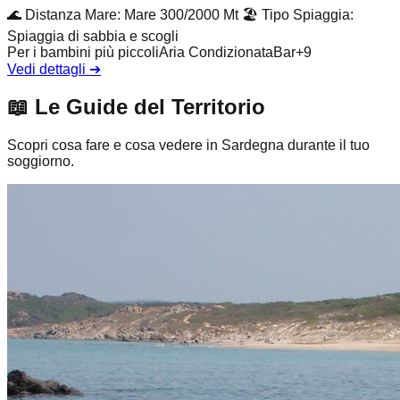
🌊
Distanza Mare
:
Mare 300/2000 Mt
🏖️
Tipo Spiaggia
:
Spiaggia di sabbia e scogli
Per i bambini più piccoli
Aria Condizionata
Bar
+
9
Vedi dettagli
➔
📖
Le Guide del Territorio
Scopri cosa fare e cosa vedere in Sardegna durante il tuo
soggiorno.