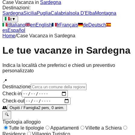
Case Vacanza in
Sardegna
Destinazioni:
Sardegna
Sicilia
Puglia
Calabria
Isola D'Elba
Montagna
it
▼
it
Italiano
en
English
fr
Français
de
Deutsch
es
Español
Home
/
Case Vacanza in
Sardegna
Le tue vacanze in
Sardegna
Indica la località che preferisci e chiedi un preventivo
personalizzato
📍
Destinazione
Check-in
Check-out
👥
Ospiti / Famiglia
2 pers, 0 anim.
🔍
Tipologia alloggio
Tutte le tipologie
Appartamenti
Villette a Schiera
Residence
Villaggio Turistico