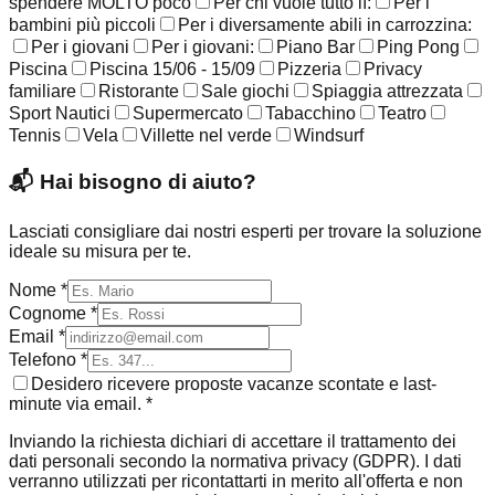
spendere MOLTO poco
Per chi vuole tutto lì:
Per i
bambini più piccoli
Per i diversamente abili in carrozzina:
Per i giovani
Per i giovani:
Piano Bar
Ping Pong
Piscina
Piscina 15/06 - 15/09
Pizzeria
Privacy
familiare
Ristorante
Sale giochi
Spiaggia attrezzata
Sport Nautici
Supermercato
Tabacchino
Teatro
Tennis
Vela
Villette nel verde
Windsurf
📬
Hai bisogno di aiuto?
Lasciati consigliare dai nostri esperti per trovare la soluzione
ideale su misura per te.
Nome *
Cognome *
Email *
Telefono *
Desidero ricevere proposte vacanze scontate e last-
minute via email. *
Inviando la richiesta dichiari di accettare il trattamento dei
dati personali secondo la normativa privacy (GDPR). I dati
verranno utilizzati per ricontattarti in merito all'offerta e non