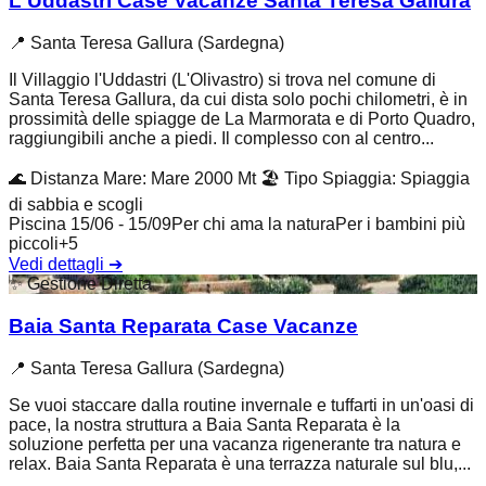
L'Uddastri Case Vacanze Santa Teresa Gallura
📍
Santa Teresa Gallura (Sardegna)
Il Villaggio l'Uddastri (L'Olivastro) si trova nel comune di
Santa Teresa Gallura, da cui dista solo pochi chilometri, è in
prossimità delle spiagge de La Marmorata e di Porto Quadro,
raggiungibili anche a piedi. Il complesso con al centro...
🌊
Distanza Mare
:
Mare 2000 Mt
🏖️
Tipo Spiaggia
:
Spiaggia
di sabbia e scogli
Piscina 15/06 - 15/09
Per chi ama la natura
Per i bambini più
piccoli
+
5
Vedi dettagli
➔
✨
Gestione Diretta
Baia Santa Reparata Case Vacanze
📍
Santa Teresa Gallura (Sardegna)
Se vuoi staccare dalla routine invernale e tuffarti in un'oasi di
pace, la nostra struttura a Baia Santa Reparata è la
soluzione perfetta per una vacanza rigenerante tra natura e
relax. Baia Santa Reparata è una terrazza naturale sul blu,...