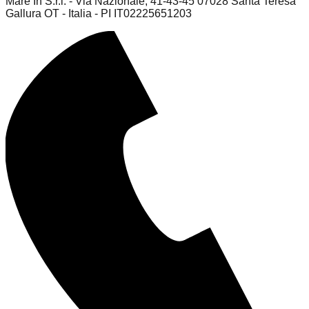
Mare In S.r.l. - Via Nazionale, 41-43-45 07028 Santa Teresa
Gallura OT - Italia - PI IT02225651203