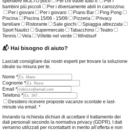
spendere MOLTO poco
Per chi vuole tutto lì:
Per i
bambini più piccoli
Per i diversamente abili in carrozzina:
Per i giovani
Per i giovani:
Piano Bar
Ping Pong
Piscina
Piscina 15/06 - 15/09
Pizzeria
Privacy
familiare
Ristorante
Sale giochi
Spiaggia attrezzata
Sport Nautici
Supermercato
Tabacchino
Teatro
Tennis
Vela
Villette nel verde
Windsurf
📬
Hai bisogno di aiuto?
Lasciati consigliare dai nostri esperti per trovare la soluzione
ideale su misura per te.
Nome *
Cognome *
Email *
Telefono *
Desidero ricevere proposte vacanze scontate e last-
minute via email. *
Inviando la richiesta dichiari di accettare il trattamento dei
dati personali secondo la normativa privacy (GDPR). I dati
verranno utilizzati per ricontattarti in merito all'offerta e non