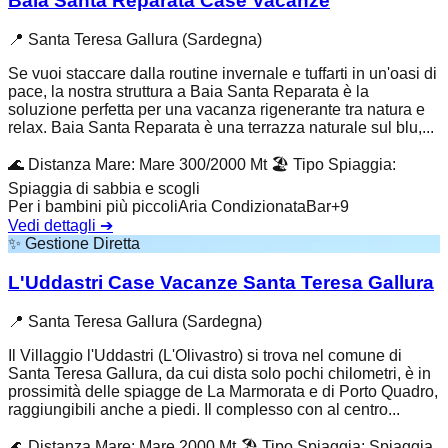
Baia Santa Reparata Case Vacanze
📍
Santa Teresa Gallura (Sardegna)
Se vuoi staccare dalla routine invernale e tuffarti in un'oasi di
pace, la nostra struttura a Baia Santa Reparata è la
soluzione perfetta per una vacanza rigenerante tra natura e
relax. Baia Santa Reparata è una terrazza naturale sul blu,...
🌊
Distanza Mare
:
Mare 300/2000 Mt
🏖️
Tipo Spiaggia
:
Spiaggia di sabbia e scogli
Per i bambini più piccoli
Aria Condizionata
Bar
+
9
Vedi dettagli
➔
✨
Gestione Diretta
L'Uddastri Case Vacanze Santa Teresa Gallura
📍
Santa Teresa Gallura (Sardegna)
Il Villaggio l'Uddastri (L'Olivastro) si trova nel comune di
Santa Teresa Gallura, da cui dista solo pochi chilometri, è in
prossimità delle spiagge de La Marmorata e di Porto Quadro,
raggiungibili anche a piedi. Il complesso con al centro...
🌊
Distanza Mare
:
Mare 2000 Mt
🏖️
Tipo Spiaggia
:
Spiaggia