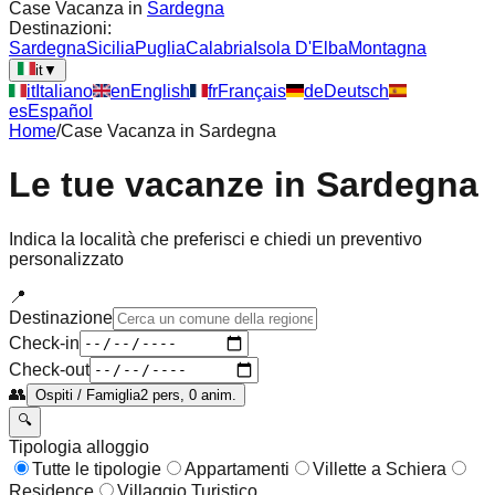
Case Vacanza in
Sardegna
Destinazioni:
Sardegna
Sicilia
Puglia
Calabria
Isola D'Elba
Montagna
it
▼
it
Italiano
en
English
fr
Français
de
Deutsch
es
Español
Home
/
Case Vacanza in
Sardegna
Le tue vacanze in
Sardegna
Indica la località che preferisci e chiedi un preventivo
personalizzato
📍
Destinazione
Check-in
Check-out
👥
Ospiti / Famiglia
2 pers, 0 anim.
🔍
Tipologia alloggio
Tutte le tipologie
Appartamenti
Villette a Schiera
Residence
Villaggio Turistico