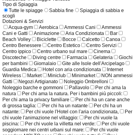
Tipo di Spiaggia
Tutte le spiagge
Sabbia fine
Spiaggia di sabbia e
scogli
Dotazioni & Servizi
Acqua-gym
Aerobica
Ammessi Cani
Ammessi
Cani e Gatti
Animazione
Aria Condizionata
Bar
Beach Volley
Biciclette
Bocce
Calcetto
Canoa
Centro Benessere
Centro Estetico
Centro Servizi
Centro ippico
Centro urbano sul mare
Cinema
Discoteche
Diving centre
Farmacia
Gelateria
Giochi
per bambini
Giornalaio
Gite alle Isole dell'Arcipelago
Guardia Medica
Hotel con aria condizionata
Internet
Wireless
Market
Miniclub
Minimarket
NON ammessi
Gatti
Negozi Artigianato
Noleggio Ombrelloni
Noleggio barche e gommoni
Pallavolo
Per chi ama la
natura
Per chi ama la natura. Per i bambini più piccoli:
Per chi ama la privacy familiare
Per chi ha un cane anche
di grossa taglia:
Per chi ha un natante
Per chi ha un
natante:
Per chi vuole l'Hotel con l'aria condizionata,
Per
chi vuole l'animazione nel villaggio:
Per chi vuole la
piscina:
Per chi vuole la villetta nel verde:
Per chi vuole
soggiornare nei centri urbani sul mare:
Per chi vuole