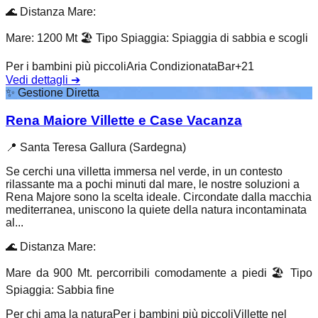
🌊
Distanza Mare
:
Mare: 1200 Mt
🏖️
Tipo Spiaggia
:
Spiaggia di sabbia e scogli
Per i bambini più piccoli
Aria Condizionata
Bar
+
21
Vedi dettagli
➔
✨
Gestione Diretta
Rena Maiore Villette e Case Vacanza
📍
Santa Teresa Gallura (Sardegna)
Se cerchi una villetta immersa nel verde, in un contesto
rilassante ma a pochi minuti dal mare, le nostre soluzioni a
Rena Majore sono la scelta ideale. Circondate dalla macchia
mediterranea, uniscono la quiete della natura incontaminata
al...
🌊
Distanza Mare
:
Mare da 900 Mt. percorribili comodamente a piedi
🏖️
Tipo
Spiaggia
:
Sabbia fine
Per chi ama la natura
Per i bambini più piccoli
Villette nel