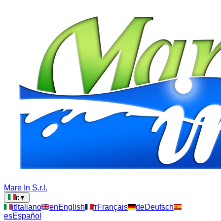
Mare In S.r.l.
it
▼
it
Italiano
en
English
fr
Français
de
Deutsch
es
Español