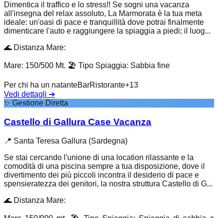
Dimentica il traffico e lo stress!! Se sogni una vacanza
all'insegna del relax assoluto, La Marmorata è la tua meta
ideale: un'oasi di pace e tranquillità dove potrai finalmente
dimenticare l'auto e raggiungere la spiaggia a piedi; il luog...
🌊
Distanza Mare
:
Mare: 150/500 Mt.
🏖️
Tipo Spiaggia
:
Sabbia fine
Per chi ha un natante
Bar
Ristorante
+
13
Vedi dettagli
➔
✨
Gestione Diretta
Castello di Gallura Case Vacanza
📍
Santa Teresa Gallura (Sardegna)
Se stai cercando l'unione di una location rilassante e la
comodità di una piscina sempre a tua disposizione, dove il
divertimento dei più piccoli incontra il desiderio di pace e
spensieratezza dei genitori, la nostra struttura Castello di G...
🌊
Distanza Mare
: