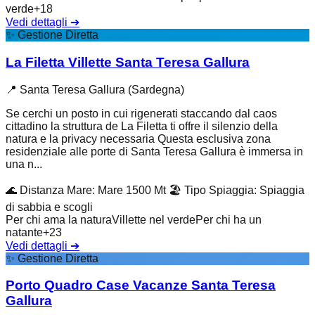
verde
+
18
Vedi dettagli
➔
✨
Gestione Diretta
La Filetta Villette Santa Teresa Gallura
📍
Santa Teresa Gallura (Sardegna)
Se cerchi un posto in cui rigenerati staccando dal caos
cittadino la struttura de La Filetta ti offre il silenzio della
natura e la privacy necessaria Questa esclusiva zona
residenziale alle porte di Santa Teresa Gallura è immersa in
una n...
🌊
Distanza Mare
:
Mare 1500 Mt
🏖️
Tipo Spiaggia
:
Spiaggia
di sabbia e scogli
Per chi ama la natura
Villette nel verde
Per chi ha un
natante
+
23
Vedi dettagli
➔
✨
Gestione Diretta
Porto Quadro Case Vacanze Santa Teresa
Gallura