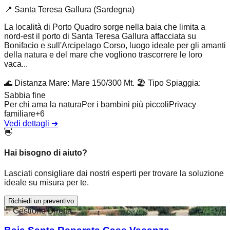
📍
Santa Teresa Gallura (Sardegna)
La località di Porto Quadro sorge nella baia che limita a
nord-est il porto di Santa Teresa Gallura affacciata su
Bonifacio e sull'Arcipelago Corso, luogo ideale per gli amanti
della natura e del mare che vogliono trascorrere le loro
vaca...
🌊
Distanza Mare
:
Mare 150/300 Mt.
🏖️
Tipo Spiaggia
:
Sabbia fine
Per chi ama la natura
Per i bambini più piccoli
Privacy
familiare
+
6
Vedi dettagli
➔
👋
Hai bisogno di aiuto?
Lasciati consigliare dai nostri esperti per trovare la soluzione
ideale su misura per te.
Richiedi un preventivo
✨
Gestione Diretta