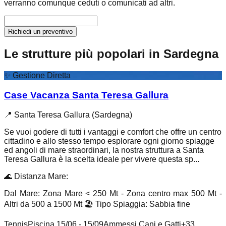
verranno comunque ceduti o comunicati ad altri.
Richiedi un preventivo
Le strutture più popolari in Sardegna
✨
Gestione Diretta
Case Vacanza Santa Teresa Gallura
📍
Santa Teresa Gallura (Sardegna)
Se vuoi godere di tutti i vantaggi e comfort che offre un centro
cittadino e allo stesso tempo esplorare ogni giorno spiagge
ed angoli di mare straordinari, la nostra struttura a Santa
Teresa Gallura è la scelta ideale per vivere questa sp...
🌊
Distanza Mare
:
Dal Mare: Zona Mare < 250 Mt - Zona centro max 500 Mt -
Altri da 500 a 1500 Mt
🏖️
Tipo Spiaggia
:
Sabbia fine
Tennis
Piscina 15/06 - 15/09
Ammessi Cani e Gatti
+
33