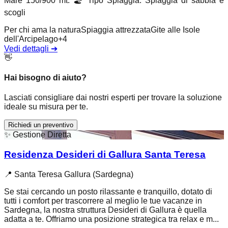
Mare 150/900 mt.
🏖️
Tipo Spiaggia
:
Spiaggia di sabbia e
scogli
Per chi ama la natura
Spiaggia attrezzata
Gite alle Isole
dell'Arcipelago
+
4
Vedi dettagli
➔
👋
Hai bisogno di aiuto?
Lasciati consigliare dai nostri esperti per trovare la soluzione
ideale su misura per te.
Richiedi un preventivo
✨
Gestione Diretta
Residenza Desideri di Gallura Santa Teresa
📍
Santa Teresa Gallura (Sardegna)
Se stai cercando un posto rilassante e tranquillo, dotato di
tutti i comfort per trascorrere al meglio le tue vacanze in
Sardegna, la nostra struttura Desideri di Gallura è quella
adatta a te. Offriamo una posizione strategica tra relax e m...