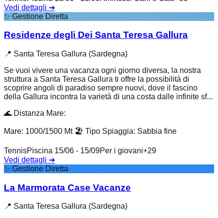
Vedi dettagli
➔
✨
Gestione Diretta
Residenze degli Dei Santa Teresa Gallura
📍
Santa Teresa Gallura (Sardegna)
Se vuoi vivere una vacanza ogni giorno diversa, la nostra
struttura a Santa Teresa Gallura ti offre la possibilità di
scoprire angoli di paradiso sempre nuovi, dove il fascino
della Gallura incontra la varietà di una costa dalle infinite sf...
🌊
Distanza Mare
:
Mare: 1000/1500 Mt
🏖️
Tipo Spiaggia
:
Sabbia fine
Tennis
Piscina 15/06 - 15/09
Per i giovani
+
29
Vedi dettagli
➔
✨
Gestione Diretta
La Marmorata Case Vacanze
📍
Santa Teresa Gallura (Sardegna)