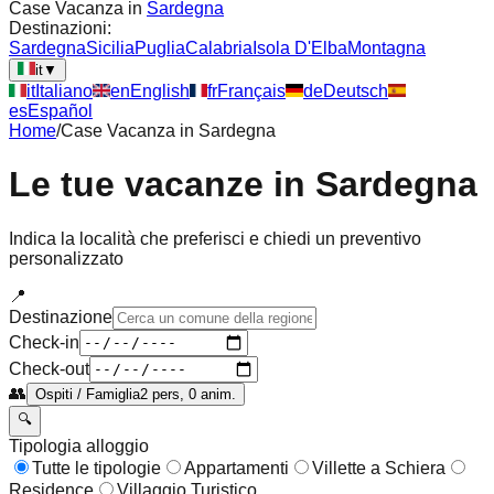
Case Vacanza in
Sardegna
Destinazioni:
Sardegna
Sicilia
Puglia
Calabria
Isola D'Elba
Montagna
it
▼
it
Italiano
en
English
fr
Français
de
Deutsch
es
Español
Home
/
Case Vacanza in
Sardegna
Le tue vacanze in
Sardegna
Indica la località che preferisci e chiedi un preventivo
personalizzato
📍
Destinazione
Check-in
Check-out
👥
Ospiti / Famiglia
2 pers, 0 anim.
🔍
Tipologia alloggio
Tutte le tipologie
Appartamenti
Villette a Schiera
Residence
Villaggio Turistico