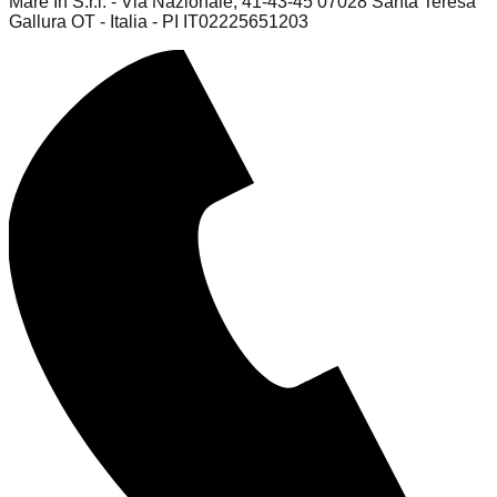
Mare In S.r.l. - Via Nazionale, 41-43-45 07028 Santa Teresa
Gallura OT - Italia - PI IT02225651203