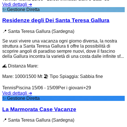
Vedi dettagli
➔
✨
Gestione Diretta
Residenze degli Dei Santa Teresa Gallura
📍
Santa Teresa Gallura (Sardegna)
Se vuoi vivere una vacanza ogni giorno diversa, la nostra
struttura a Santa Teresa Gallura ti offre la possibilità di
scoprire angoli di paradiso sempre nuovi, dove il fascino
della Gallura incontra la varietà di una costa dalle infinite sf...
🌊
Distanza Mare
:
Mare: 1000/1500 Mt
🏖️
Tipo Spiaggia
:
Sabbia fine
Tennis
Piscina 15/06 - 15/09
Per i giovani
+
29
Vedi dettagli
➔
✨
Gestione Diretta
La Marmorata Case Vacanze
📍
Santa Teresa Gallura (Sardegna)