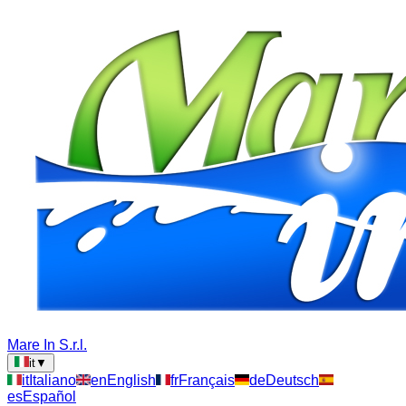
Mare In S.r.l.
it
▼
it
Italiano
en
English
fr
Français
de
Deutsch
es
Español