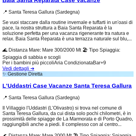
Baia Santa Reparata Case Vacanze
📍
Santa Teresa Gallura (Sardegna)
Se vuoi staccare dalla routine invernale e tuffarti in un'oasi di
pace, la nostra struttura a Baia Santa Reparata è la
soluzione perfetta per una vacanza rigenerante tra natura e
relax. Baia Santa Reparata è una terrazza naturale sul blu,...
🌊
Distanza Mare
:
Mare 300/2000 Mt
🏖️
Tipo Spiaggia
:
Spiaggia di sabbia e scogli
Per i bambini più piccoli
Aria Condizionata
Bar
+
9
Vedi dettagli
➔
✨
Gestione Diretta
L'Uddastri Case Vacanze Santa Teresa Gallura
📍
Santa Teresa Gallura (Sardegna)
Il Villaggio l'Uddastri (L'Olivastro) si trova nel comune di
Santa Teresa Gallura, da cui dista solo pochi chilometri, è in
prossimità delle spiagge de La Marmorata e di Porto Quadro,
raggiungibili anche a piedi. Il complesso con al centro...
🌊
Distanza Mare
:
Mare 2000 Mt
🏖️
Tipo Spiaggia
:
Spiaggia