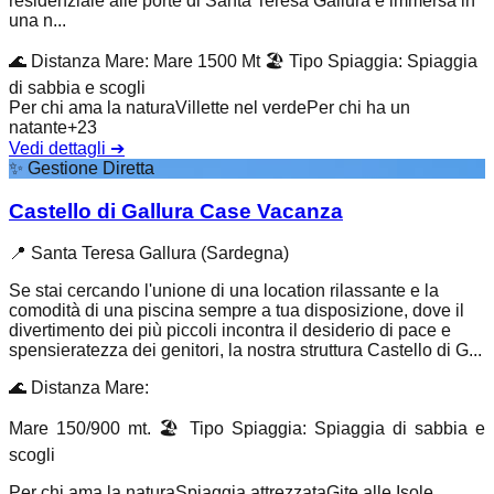
residenziale alle porte di Santa Teresa Gallura è immersa in
una n...
🌊
Distanza Mare
:
Mare 1500 Mt
🏖️
Tipo Spiaggia
:
Spiaggia
di sabbia e scogli
Per chi ama la natura
Villette nel verde
Per chi ha un
natante
+
23
Vedi dettagli
➔
✨
Gestione Diretta
Castello di Gallura Case Vacanza
📍
Santa Teresa Gallura (Sardegna)
Se stai cercando l'unione di una location rilassante e la
comodità di una piscina sempre a tua disposizione, dove il
divertimento dei più piccoli incontra il desiderio di pace e
spensieratezza dei genitori, la nostra struttura Castello di G...
🌊
Distanza Mare
:
Mare 150/900 mt.
🏖️
Tipo Spiaggia
:
Spiaggia di sabbia e
scogli
Per chi ama la natura
Spiaggia attrezzata
Gite alle Isole