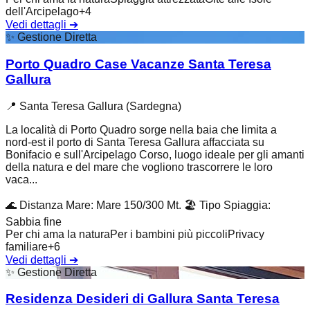
dell'Arcipelago
+
4
Vedi dettagli
➔
✨
Gestione Diretta
Porto Quadro Case Vacanze Santa Teresa
Gallura
📍
Santa Teresa Gallura (Sardegna)
La località di Porto Quadro sorge nella baia che limita a
nord-est il porto di Santa Teresa Gallura affacciata su
Bonifacio e sull'Arcipelago Corso, luogo ideale per gli amanti
della natura e del mare che vogliono trascorrere le loro
vaca...
🌊
Distanza Mare
:
Mare 150/300 Mt.
🏖️
Tipo Spiaggia
:
Sabbia fine
Per chi ama la natura
Per i bambini più piccoli
Privacy
familiare
+
6
Vedi dettagli
➔
✨
Gestione Diretta
Residenza Desideri di Gallura Santa Teresa