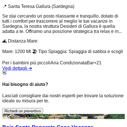
📍
Santa Teresa Gallura (Sardegna)
Se stai cercando un posto rilassante e tranquillo, dotato di
tutti i comfort per trascorrere al meglio le tue vacanze in
Sardegna, la nostra struttura Desideri di Gallura è quella
adatta a te. Offriamo una posizione strategica tra relax e m...
🌊
Distanza Mare
:
Mare: 1200 Mt
🏖️
Tipo Spiaggia
:
Spiaggia di sabbia e scogli
Per i bambini più piccoli
Aria Condizionata
Bar
+
21
Vedi dettagli
➔
👋
Hai bisogno di aiuto?
Lasciati consigliare dai nostri esperti per trovare la soluzione
ideale su misura per te.
Richiedi un preventivo
✨
Gestione Diretta