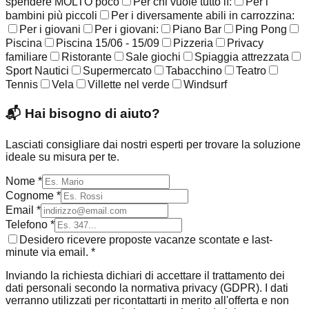
spendere MOLTO poco
Per chi vuole tutto lì:
Per i
bambini più piccoli
Per i diversamente abili in carrozzina:
Per i giovani
Per i giovani:
Piano Bar
Ping Pong
Piscina
Piscina 15/06 - 15/09
Pizzeria
Privacy
familiare
Ristorante
Sale giochi
Spiaggia attrezzata
Sport Nautici
Supermercato
Tabacchino
Teatro
Tennis
Vela
Villette nel verde
Windsurf
📬
Hai bisogno di aiuto?
Lasciati consigliare dai nostri esperti per trovare la soluzione
ideale su misura per te.
Nome *
Cognome *
Email *
Telefono *
Desidero ricevere proposte vacanze scontate e last-
minute via email. *
Inviando la richiesta dichiari di accettare il trattamento dei
dati personali secondo la normativa privacy (GDPR). I dati
verranno utilizzati per ricontattarti in merito all'offerta e non