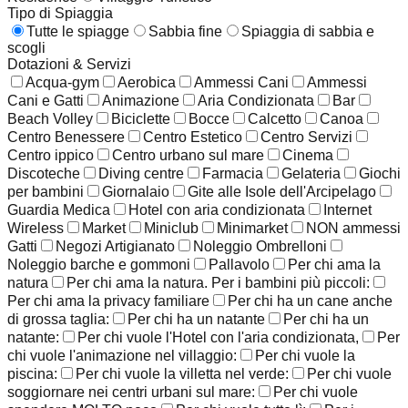
Tipo di Spiaggia
Tutte le spiagge
Sabbia fine
Spiaggia di sabbia e
scogli
Dotazioni & Servizi
Acqua-gym
Aerobica
Ammessi Cani
Ammessi
Cani e Gatti
Animazione
Aria Condizionata
Bar
Beach Volley
Biciclette
Bocce
Calcetto
Canoa
Centro Benessere
Centro Estetico
Centro Servizi
Centro ippico
Centro urbano sul mare
Cinema
Discoteche
Diving centre
Farmacia
Gelateria
Giochi
per bambini
Giornalaio
Gite alle Isole dell'Arcipelago
Guardia Medica
Hotel con aria condizionata
Internet
Wireless
Market
Miniclub
Minimarket
NON ammessi
Gatti
Negozi Artigianato
Noleggio Ombrelloni
Noleggio barche e gommoni
Pallavolo
Per chi ama la
natura
Per chi ama la natura. Per i bambini più piccoli:
Per chi ama la privacy familiare
Per chi ha un cane anche
di grossa taglia:
Per chi ha un natante
Per chi ha un
natante:
Per chi vuole l'Hotel con l'aria condizionata,
Per
chi vuole l'animazione nel villaggio:
Per chi vuole la
piscina:
Per chi vuole la villetta nel verde:
Per chi vuole
soggiornare nei centri urbani sul mare:
Per chi vuole