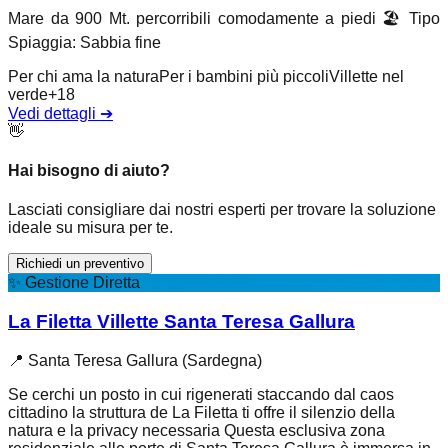
Mare da 900 Mt. percorribili comodamente a piedi
🏖️
Tipo
Spiaggia
:
Sabbia fine
Per chi ama la natura
Per i bambini più piccoli
Villette nel
verde
+
18
Vedi dettagli
➔
👋
Hai bisogno di aiuto?
Lasciati consigliare dai nostri esperti per trovare la soluzione
ideale su misura per te.
Richiedi un preventivo
✨
Gestione Diretta
La Filetta Villette Santa Teresa Gallura
📍
Santa Teresa Gallura (Sardegna)
Se cerchi un posto in cui rigenerati staccando dal caos
cittadino la struttura de La Filetta ti offre il silenzio della
natura e la privacy necessaria Questa esclusiva zona