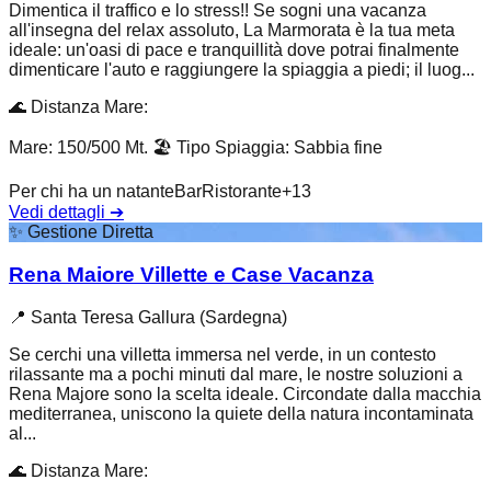
Dimentica il traffico e lo stress!! Se sogni una vacanza
all'insegna del relax assoluto, La Marmorata è la tua meta
ideale: un'oasi di pace e tranquillità dove potrai finalmente
dimenticare l'auto e raggiungere la spiaggia a piedi; il luog...
🌊
Distanza Mare
:
Mare: 150/500 Mt.
🏖️
Tipo Spiaggia
:
Sabbia fine
Per chi ha un natante
Bar
Ristorante
+
13
Vedi dettagli
➔
✨
Gestione Diretta
Rena Maiore Villette e Case Vacanza
📍
Santa Teresa Gallura (Sardegna)
Se cerchi una villetta immersa nel verde, in un contesto
rilassante ma a pochi minuti dal mare, le nostre soluzioni a
Rena Majore sono la scelta ideale. Circondate dalla macchia
mediterranea, uniscono la quiete della natura incontaminata
al...
🌊
Distanza Mare
: