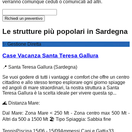
verranno comunque ceduti o comunicati ad altri.
Richiedi un preventivo
Le strutture più popolari in Sardegna
✨
Gestione Diretta
Case Vacanza Santa Teresa Gallura
📍
Santa Teresa Gallura (Sardegna)
Se vuoi godere di tutti i vantaggi e comfort che offre un centro
cittadino e allo stesso tempo esplorare ogni giorno spiagge
ed angoli di mare straordinari, la nostra struttura a Santa
Teresa Gallura è la scelta ideale per vivere questa sp...
🌊
Distanza Mare
:
Dal Mare: Zona Mare < 250 Mt - Zona centro max 500 Mt -
Altri da 500 a 1500 Mt
🏖️
Tipo Spiaggia
:
Sabbia fine
Tennis
Piscina 15/06 - 15/09
Ammessi Cani e Gatti
+
33