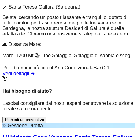
📍
Santa Teresa Gallura (Sardegna)
Se stai cercando un posto rilassante e tranquillo, dotato di
tutti i comfort per trascorrere al meglio le tue vacanze in
Sardegna, la nostra struttura Desideri di Gallura è quella
adatta a te. Offriamo una posizione strategica tra relax e m...
🌊
Distanza Mare
:
Mare: 1200 Mt
🏖️
Tipo Spiaggia
:
Spiaggia di sabbia e scogli
Per i bambini più piccoli
Aria Condizionata
Bar
+
21
Vedi dettagli
➔
👋
Hai bisogno di aiuto?
Lasciati consigliare dai nostri esperti per trovare la soluzione
ideale su misura per te.
Richiedi un preventivo
✨
Gestione Diretta