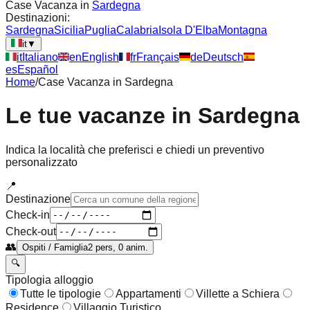
Case Vacanza in
Sardegna
Destinazioni:
Sardegna
Sicilia
Puglia
Calabria
Isola D'Elba
Montagna
it
▼
it
Italiano
en
English
fr
Français
de
Deutsch
es
Español
Home
/
Case Vacanza in
Sardegna
Le tue vacanze in
Sardegna
Indica la località che preferisci e chiedi un preventivo
personalizzato
📍
Destinazione
Check-in
Check-out
👥
Ospiti / Famiglia
2 pers, 0 anim.
🔍
Tipologia alloggio
Tutte le tipologie
Appartamenti
Villette a Schiera
Residence
Villaggio Turistico