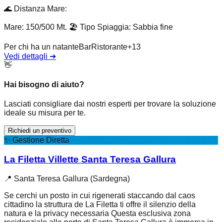
🌊
Distanza Mare
:
Mare: 150/500 Mt.
🏖️
Tipo Spiaggia
:
Sabbia fine
Per chi ha un natante
Bar
Ristorante
+
13
Vedi dettagli
➔
👋
Hai bisogno di aiuto?
Lasciati consigliare dai nostri esperti per trovare la soluzione
ideale su misura per te.
Richiedi un preventivo
✨
Gestione Diretta
La Filetta Villette Santa Teresa Gallura
📍
Santa Teresa Gallura (Sardegna)
Se cerchi un posto in cui rigenerati staccando dal caos
cittadino la struttura de La Filetta ti offre il silenzio della
natura e la privacy necessaria Questa esclusiva zona