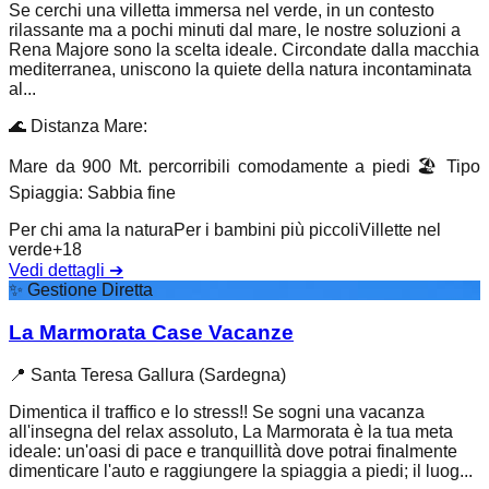
Se cerchi una villetta immersa nel verde, in un contesto
rilassante ma a pochi minuti dal mare, le nostre soluzioni a
Rena Majore sono la scelta ideale. Circondate dalla macchia
mediterranea, uniscono la quiete della natura incontaminata
al...
🌊
Distanza Mare
:
Mare da 900 Mt. percorribili comodamente a piedi
🏖️
Tipo
Spiaggia
:
Sabbia fine
Per chi ama la natura
Per i bambini più piccoli
Villette nel
verde
+
18
Vedi dettagli
➔
✨
Gestione Diretta
La Marmorata Case Vacanze
📍
Santa Teresa Gallura (Sardegna)
Dimentica il traffico e lo stress!! Se sogni una vacanza
all'insegna del relax assoluto, La Marmorata è la tua meta
ideale: un'oasi di pace e tranquillità dove potrai finalmente
dimenticare l'auto e raggiungere la spiaggia a piedi; il luog...