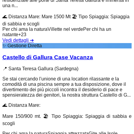
residenziale alle porte di Santa Teresa Gallura è immersa in
una n...
🌊
Distanza Mare
:
Mare 1500 Mt
🏖️
Tipo Spiaggia
:
Spiaggia
di sabbia e scogli
Per chi ama la natura
Villette nel verde
Per chi ha un
natante
+
23
Vedi dettagli
➔
✨
Gestione Diretta
Castello di Gallura Case Vacanza
📍
Santa Teresa Gallura (Sardegna)
Se stai cercando l'unione di una location rilassante e la
comodità di una piscina sempre a tua disposizione, dove il
divertimento dei più piccoli incontra il desiderio di pace e
spensieratezza dei genitori, la nostra struttura Castello di G...
🌊
Distanza Mare
:
Mare 150/900 mt.
🏖️
Tipo Spiaggia
:
Spiaggia di sabbia e
scogli
Per chi ama la natura
Spiaggia attrezzata
Gite alle Isole