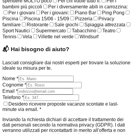
spendere MOLTO poco
Per chi vuole tutto lì:
Per i
bambini più piccoli
Per i diversamente abili in carrozzina:
Per i giovani
Per i giovani:
Piano Bar
Ping Pong
Piscina
Piscina 15/06 - 15/09
Pizzeria
Privacy
familiare
Ristorante
Sale giochi
Spiaggia attrezzata
Sport Nautici
Supermercato
Tabacchino
Teatro
Tennis
Vela
Villette nel verde
Windsurf
📬
Hai bisogno di aiuto?
Lasciati consigliare dai nostri esperti per trovare la soluzione
ideale su misura per te.
Nome *
Cognome *
Email *
Telefono *
Desidero ricevere proposte vacanze scontate e last-
minute via email. *
Inviando la richiesta dichiari di accettare il trattamento dei
dati personali secondo la normativa privacy (GDPR). I dati
verranno utilizzati per ricontattarti in merito all'offerta e non