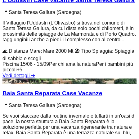
L'Uddastri Case Vacanze Santa Teresa Gallura
📍
Santa Teresa Gallura (Sardegna)
Il Villaggio l'Uddastri (L'Olivastro) si trova nel comune di
Santa Teresa Gallura, da cui dista solo pochi chilometri, è in
prossimità delle spiagge de La Marmorata e di Porto Quadro,
raggiungibili anche a piedi. Il complesso con al centro...
🌊
Distanza Mare
:
Mare 2000 Mt
🏖️
Tipo Spiaggia
:
Spiaggia
di sabbia e scogli
Piscina 15/06 - 15/09
Per chi ama la natura
Per i bambini più
piccoli
+
5
Vedi dettagli
➔
✨
Gestione Diretta
Baia Santa Reparata Case Vacanze
📍
Santa Teresa Gallura (Sardegna)
Se vuoi staccare dalla routine invernale e tuffarti in un'oasi di
pace, la nostra struttura a Baia Santa Reparata è la
soluzione perfetta per una vacanza rigenerante tra natura e
relax. Baia Santa Reparata è una terrazza naturale sul blu,...