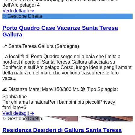
dell'Arcipelago
+
4
Vedi dettagli
➔
✨
Gestione Diretta
Porto Quadro Case Vacanze Santa Teresa
Gallura
📍
Santa Teresa Gallura (Sardegna)
La località di Porto Quadro sorge nella baia che limita a
nord-est il porto di Santa Teresa Gallura affacciata su
Bonifacio e sull'Arcipelago Corso, luogo ideale per gli amanti
della natura e del mare che vogliono trascorrere le loro
vaca...
🌊
Distanza Mare
:
Mare 150/300 Mt.
🏖️
Tipo Spiaggia
:
Sabbia fine
Per chi ama la natura
Per i bambini più piccoli
Privacy
familiare
+
6
Vedi dettagli
➔
✨
Gestione Diretta
Residenza Desideri di Gallura Santa Teresa