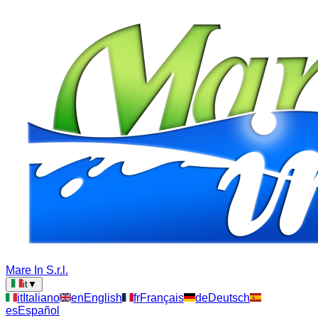
Mare In S.r.l.
it
▼
it
Italiano
en
English
fr
Français
de
Deutsch
es
Español