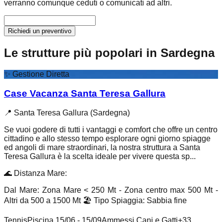
verranno comunque ceduti o comunicati ad altri.
Richiedi un preventivo
Le strutture più popolari in Sardegna
✨
Gestione Diretta
Case Vacanza Santa Teresa Gallura
📍
Santa Teresa Gallura (Sardegna)
Se vuoi godere di tutti i vantaggi e comfort che offre un centro
cittadino e allo stesso tempo esplorare ogni giorno spiagge
ed angoli di mare straordinari, la nostra struttura a Santa
Teresa Gallura è la scelta ideale per vivere questa sp...
🌊
Distanza Mare
:
Dal Mare: Zona Mare < 250 Mt - Zona centro max 500 Mt -
Altri da 500 a 1500 Mt
🏖️
Tipo Spiaggia
:
Sabbia fine
Tennis
Piscina 15/06 - 15/09
Ammessi Cani e Gatti
+
33