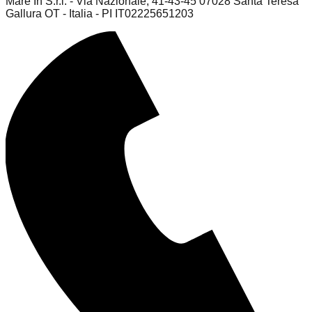
Mare In S.r.l. - Via Nazionale, 41-43-45 07028 Santa Teresa
Gallura OT - Italia - PI IT02225651203