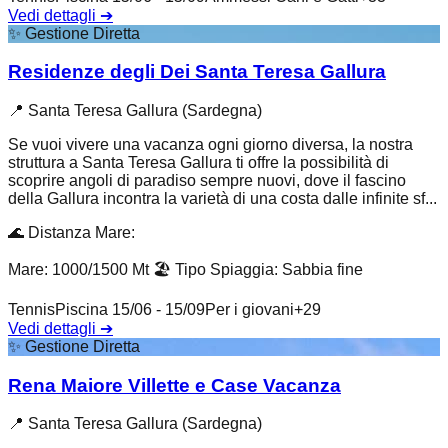
Vedi dettagli
➔
✨
Gestione Diretta
Residenze degli Dei Santa Teresa Gallura
📍
Santa Teresa Gallura (Sardegna)
Se vuoi vivere una vacanza ogni giorno diversa, la nostra
struttura a Santa Teresa Gallura ti offre la possibilità di
scoprire angoli di paradiso sempre nuovi, dove il fascino
della Gallura incontra la varietà di una costa dalle infinite sf...
🌊
Distanza Mare
:
Mare: 1000/1500 Mt
🏖️
Tipo Spiaggia
:
Sabbia fine
Tennis
Piscina 15/06 - 15/09
Per i giovani
+
29
Vedi dettagli
➔
✨
Gestione Diretta
Rena Maiore Villette e Case Vacanza
📍
Santa Teresa Gallura (Sardegna)