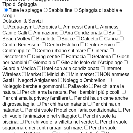
Tipo di Spiaggia
Tutte le spiagge
Sabbia fine
Spiaggia di sabbia e
scogli
Dotazioni & Servizi
Acqua-gym
Aerobica
Ammessi Cani
Ammessi
Cani e Gatti
Animazione
Aria Condizionata
Bar
Beach Volley
Biciclette
Bocce
Calcetto
Canoa
Centro Benessere
Centro Estetico
Centro Servizi
Centro ippico
Centro urbano sul mare
Cinema
Discoteche
Diving centre
Farmacia
Gelateria
Giochi
per bambini
Giornalaio
Gite alle Isole dell'Arcipelago
Guardia Medica
Hotel con aria condizionata
Internet
Wireless
Market
Miniclub
Minimarket
NON ammessi
Gatti
Negozi Artigianato
Noleggio Ombrelloni
Noleggio barche e gommoni
Pallavolo
Per chi ama la
natura
Per chi ama la natura. Per i bambini più piccoli:
Per chi ama la privacy familiare
Per chi ha un cane anche
di grossa taglia:
Per chi ha un natante
Per chi ha un
natante:
Per chi vuole l'Hotel con l'aria condizionata,
Per
chi vuole l'animazione nel villaggio:
Per chi vuole la
piscina:
Per chi vuole la villetta nel verde:
Per chi vuole
soggiornare nei centri urbani sul mare:
Per chi vuole