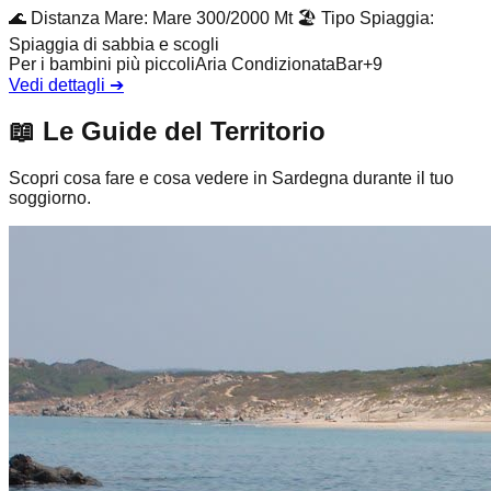
🌊
Distanza Mare
:
Mare 300/2000 Mt
🏖️
Tipo Spiaggia
:
Spiaggia di sabbia e scogli
Per i bambini più piccoli
Aria Condizionata
Bar
+
9
Vedi dettagli
➔
📖
Le Guide del Territorio
Scopri cosa fare e cosa vedere in Sardegna durante il tuo
soggiorno.