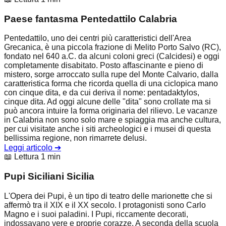
Paese fantasma Pentedattilo Calabria
Pentedattilo, uno dei centri più caratteristici dell'Area
Grecanica, è una piccola frazione di Melito Porto Salvo (RC),
fondato nel 640 a.C. da alcuni coloni greci (Calcidesi) e oggi
completamente disabitato. Posto affascinante e pieno di
mistero, sorge arroccato sulla rupe del Monte Calvario, dalla
caratteristica forma che ricorda quella di una ciclopica mano
con cinque dita, e da cui deriva il nome: pentadaktylos,
cinque dita. Ad oggi alcune delle "dita" sono crollate ma si
può ancora intuire la forma originaria del rilievo. Le vacanze
in Calabria non sono solo mare e spiaggia ma anche cultura,
per cui visitate anche i siti archeologici e i musei di questa
bellissima regione, non rimarrete delusi.
Leggi articolo
➔
📖 Lettura 1 min
Pupi Siciliani Sicilia
L'Opera dei Pupi, è un tipo di teatro delle marionette che si
affermò tra il XIX e il XX secolo. I protagonisti sono Carlo
Magno e i suoi paladini. I Pupi, riccamente decorati,
indossavano vere e proprie corazze. A seconda della scuola