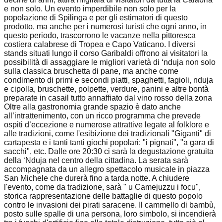
e non solo. Un evento imperdibile non solo per la
popolazione di Spilinga e per gli estimatori di questo
prodotto, ma anche per i numerosi turisti che ogni anno, in
questo periodo, trascorrono le vacanze nella pittoresca
costiera calabrese di Tropea e Capo Vaticano. I diversi
stands situati lungo il corso Garibaldi offrono ai visitatori la
possibilità di assaggiare le migliori varietà di ‘nduja non solo
sulla classica bruschetta di pane, ma anche come
condimento di primi e secondi piatti, spaghetti, fagioli, nduja
e cipolla, bruschette, polpette, verdure, panini e altre bontà
preparate in casail tutto annaffiato dal vino rosso della zona
Oltre alla gastronomia grande spazio è dato anche
all’intrattenimento, con un ricco programma che prevede
ospiti d’eccezione e numerose attrattive legate al folklore e
alle tradizioni, come l'esibizione dei tradizionali "Giganti" di
cartapesta e i tanti tanti giochi popolari: "i pignati", "a gara di
sacchi", etc. Dalle ore 20:30 ci sarà la degustazione gratuita
della ‘Nduja nel centro della cittadina. La serata sarà
accompagnata da un allegro spettacolo musicale in piazza
San Michele che durerà fino a tarda notte. A chiudere
l'evento, come da tradizione, sarà " u Camejuzzu i focu",
storica rappresentazione delle battaglie di questo popolo
contro le invasioni dei pirati saracene. Il cammello di bambù,
posto sulle spalle di una persona, loro simbolo, si incendierà