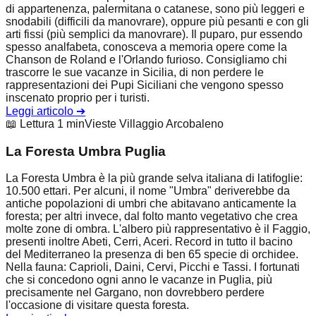
di appartenenza, palermitana o catanese, sono più leggeri e
snodabili (difficili da manovrare), oppure più pesanti e con gli
arti fissi (più semplici da manovrare). Il puparo, pur essendo
spesso analfabeta, conosceva a memoria opere come la
Chanson de Roland e l'Orlando furioso. Consigliamo chi
trascorre le sue vacanze in Sicilia, di non perdere le
rappresentazioni dei Pupi Siciliani che vengono spesso
inscenato proprio per i turisti.
Leggi articolo
➔
📖 Lettura 1 min
Vieste Villaggio Arcobaleno
La Foresta Umbra Puglia
La Foresta Umbra è la più grande selva italiana di latifoglie:
10.500 ettari. Per alcuni, il nome "Umbra" deriverebbe da
antiche popolazioni di umbri che abitavano anticamente la
foresta; per altri invece, dal folto manto vegetativo che crea
molte zone di ombra. L'albero più rappresentativo è il Faggio,
presenti inoltre Abeti, Cerri, Aceri. Record in tutto il bacino
del Mediterraneo la presenza di ben 65 specie di orchidee.
Nella fauna: Caprioli, Daini, Cervi, Picchi e Tassi. I fortunati
che si concedono ogni anno le vacanze in Puglia, più
precisamente nel Gargano, non dovrebbero perdere
l'occasione di visitare questa foresta.