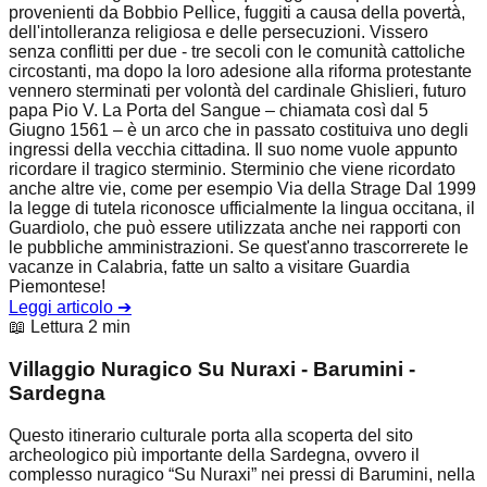
provenienti da Bobbio Pellice, fuggiti a causa della povertà,
dell'intolleranza religiosa e delle persecuzioni. Vissero
senza conflitti per due - tre secoli con le comunità cattoliche
circostanti, ma dopo la loro adesione alla riforma protestante
vennero sterminati per volontà del cardinale Ghislieri, futuro
papa Pio V. La Porta del Sangue – chiamata così dal 5
Giugno 1561 – è un arco che in passato costituiva uno degli
ingressi della vecchia cittadina. Il suo nome vuole appunto
ricordare il tragico sterminio. Sterminio che viene ricordato
anche altre vie, come per esempio Via della Strage Dal 1999
la legge di tutela riconosce ufficialmente la lingua occitana, il
Guardiolo, che può essere utilizzata anche nei rapporti con
le pubbliche amministrazioni. Se quest'anno trascorrerete le
vacanze in Calabria, fatte un salto a visitare Guardia
Piemontese!
Leggi articolo
➔
📖 Lettura 2 min
Villaggio Nuragico Su Nuraxi - Barumini -
Sardegna
Questo itinerario culturale porta alla scoperta del sito
archeologico più importante della Sardegna, ovvero il
complesso nuragico “Su Nuraxi” nei pressi di Barumini, nella