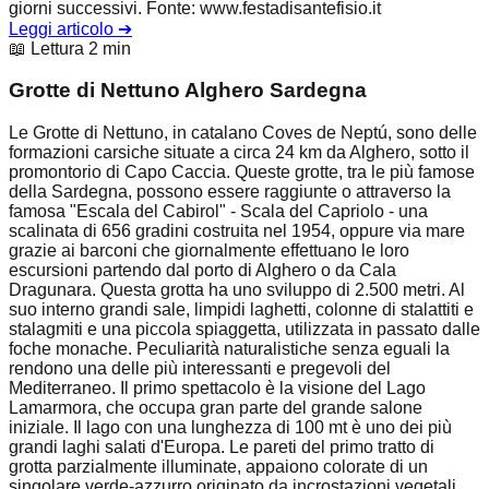
giorni successivi. Fonte: www.festadisantefisio.it
Leggi articolo
➔
📖 Lettura 2 min
Grotte di Nettuno Alghero Sardegna
Le Grotte di Nettuno, in catalano Coves de Neptú, sono delle
formazioni carsiche situate a circa 24 km da Alghero, sotto il
promontorio di Capo Caccia. Queste grotte, tra le più famose
della Sardegna, possono essere raggiunte o attraverso la
famosa "Escala del Cabirol" - Scala del Capriolo - una
scalinata di 656 gradini costruita nel 1954, oppure via mare
grazie ai barconi che giornalmente effettuano le loro
escursioni partendo dal porto di Alghero o da Cala
Dragunara. Questa grotta ha uno sviluppo di 2.500 metri. Al
suo interno grandi sale, limpidi laghetti, colonne di stalattiti e
stalagmiti e una piccola spiaggetta, utilizzata in passato dalle
foche monache. Peculiarità naturalistiche senza eguali la
rendono una delle più interessanti e pregevoli del
Mediterraneo. Il primo spettacolo è la visione del Lago
Lamarmora, che occupa gran parte del grande salone
iniziale. Il lago con una lunghezza di 100 mt è uno dei più
grandi laghi salati d'Europa. Le pareti del primo tratto di
grotta parzialmente illuminate, appaiono colorate di un
singolare verde-azzurro originato da incrostazioni vegetali.