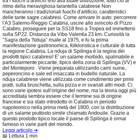
tra i fuochi d'artificio fino alla totale distruzione, tutto ciò al
ritmo della meravigliosa tarantella calabrese Non
mancheranno i tradizionali fuochi d'artificio, caratteristici
delle tante sagre calabresi. Come arrivare In auto: percorrere
l'A3 Salerno-Reggio Calabria, uscire allo svincolo di Pizzo
Calabro, proseguire per la SS18 fino a Tropea ed immettersi
sulla SP22. Distanza da Vibo Valentia 23 km. Curiosità la
"Sagra della 'Nduja" risale al 1975, e fu la prima
manifestazione gastronomica, folkloristica e culturale di tutta
la regione Calabria. La nduja di Spilinga è la regina dei
prodotti tipici calabresi! E' un salame morbido, spalmabile e
particolarmente piccante, tipico della zona di Spilinga (VV) e
del Monteporo . Viene preparata utilizzando carni suine,
peperoncino e sale ed insaccata in budello naturale. La
nduja calabrese viene utilizzata come condimento per primi
piatti, sulla bruschetta, sulla pizza e in svariati altri modi. Ci
sono varie ipotesi sull'origine del nome, ma la teoria oggi più
accreditata sembra essere che il termine sia di origine
francese e sia stato introdotto in Calabria in periodo
napoleonico nella prima metà del 1800, con la distribuzione
di un salame piuttosto simile chiamato Andouile. Grazie a
questo prodotto tipico locale il paese di Spilinga è ormai
famoso in varie parti del mondo.
Leggi articolo
➔
📖 Lettura 1 min