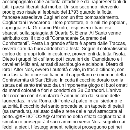
accompagnato dalle autorità cittadine e dai rappresentanti di
tutti i paesi liberati dal morbo. Un suo secondo intervento
prodigioso risale al febbraio del 1793 quando la flotta
francese assediava Cagliari con un fitto bombardamento. I
Cagliaritani invocarono il loro protettore, e le milizie popolari,
capeggiate da Girolamo Pitzolo, respinsero i francesi
sbarcati sulla spiaggia di Quartu S. Elena. Al Santo venne
attribuito così il titolo di "Comandante Supremo dei
Combattenti". Festa La grande sfilata è aperta dalle Traccas,
ovvero carri da buoi addobbati a festa. Segue il coloratissimo
corteo dei gruppi folk, in costume, provenienti da tutta l’isola.
Dietro i gruppi folk sfilano poi i cavalieri del Campidano e i
cavalieri Miliziani, armati di archibugio e sciabole. Dietro di
loro l’Alter Nos, ovvero l’autorità civile, in frac e cilindro, con
una fascia tricolore sui fianchi, il cappellano e i membri della
Confraternita di Sant’Efisio. In coda il cocchio dorato con la
statua del santo trainato da un imponente giogo di buoi ornati
da manti colorati e fiori e condotti da Su Carradori. L'arrivo
del cocchio con il simulacro è annunciato dal suono delle
launeddas. In via Roma, di fronte al palco in cui siedono le
autorità, il cocchio del santo procede su un tappeto di petali
(sa ramadura), salutato dalle sirene delle navi attraccate al
porto. @#PHOTO:2#@ Al termine della sfilata cagliaritana il
simulacro proseguirà il suo cammino verso Nora seguito dai
fedeli a piedi. I festeggiamenti religiosi proseguono poi nei