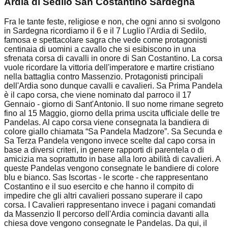
Ardia di Sedilo San Costantino Sardegna
Fra le tante feste, religiose e non, che ogni anno si svolgono
in Sardegna ricordiamo il 6 e il 7 Luglio l'Ardia di Sedilo,
famosa e spettacolare sagra che vede come protagonisti
centinaia di uomini a cavallo che si esibiscono in una
sfrenata corsa di cavalli in onore di San Costantino. La corsa
vuole ricordare la vittoria dell'imperatore e martire cristiano
nella battaglia contro Massenzio. Protagonisti principali
dell'Ardia sono dunque cavalli e cavalieri. Sa Prima Pandela
è il capo corsa, che viene nominato dal parroco il 17
Gennaio - giorno di Sant'Antonio. Il suo nome rimane segreto
fino al 15 Maggio, giorno della prima uscita ufficiale delle tre
Pandelas. Al capo corsa viene consegnata la bandiera di
colore giallo chiamata “Sa Pandela Madzore”. Sa Secunda e
Sa Terza Pandela vengono invece scelte dal capo corsa in
base a diversi criteri, in genere rapporti di parentela o di
amicizia ma soprattutto in base alla loro abilità di cavalieri. A
queste Pandelas vengono consegnate le bandiere di colore
blu e bianco. Sas Iscortas - le scorte - che rappresentano
Costantino e il suo esercito e che hanno il compito di
impedire che gli altri cavalieri possano superare il capo
corsa. I Cavalieri rappresentano invece i pagani comandati
da Massenzio Il percorso dell'Ardia comincia davanti alla
chiesa dove vengono consegnate le Pandelas. Da qui, il