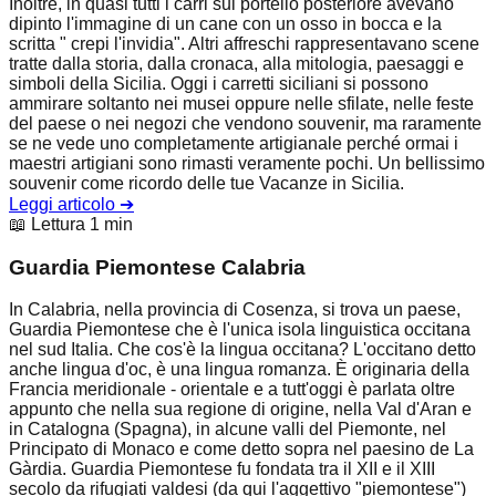
Inoltre, in quasi tutti i carri sul portello posteriore avevano
dipinto l'immagine di un cane con un osso in bocca e la
scritta " crepi l'invidia". Altri affreschi rappresentavano scene
tratte dalla storia, dalla cronaca, alla mitologia, paesaggi e
simboli della Sicilia. Oggi i carretti siciliani si possono
ammirare soltanto nei musei oppure nelle sfilate, nelle feste
del paese o nei negozi che vendono souvenir, ma raramente
se ne vede uno completamente artigianale perché ormai i
maestri artigiani sono rimasti veramente pochi. Un bellissimo
souvenir come ricordo delle tue Vacanze in Sicilia.
Leggi articolo
➔
📖 Lettura 1 min
Guardia Piemontese Calabria
In Calabria, nella provincia di Cosenza, si trova un paese,
Guardia Piemontese che è l'unica isola linguistica occitana
nel sud Italia. Che cos'è la lingua occitana? L'occitano detto
anche lingua d'oc, è una lingua romanza. È originaria della
Francia meridionale - orientale e a tutt'oggi è parlata oltre
appunto che nella sua regione di origine, nella Val d'Aran e
in Catalogna (Spagna), in alcune valli del Piemonte, nel
Principato di Monaco e come detto sopra nel paesino de La
Gàrdia. Guardia Piemontese fu fondata tra il XII e il XIII
secolo da rifugiati valdesi (da qui l'aggettivo "piemontese")