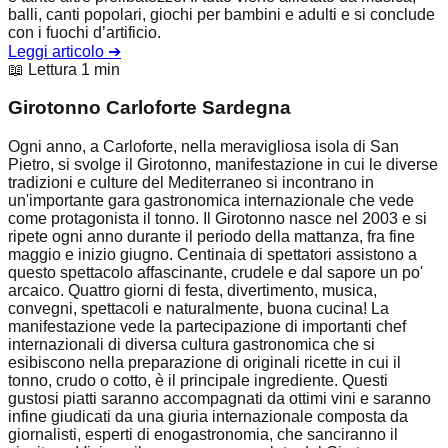
balli, canti popolari, giochi per bambini e adulti e si conclude
con i fuochi d’artificio.
Leggi articolo
➔
📖 Lettura 1 min
Girotonno Carloforte Sardegna
Ogni anno, a Carloforte, nella meravigliosa isola di San
Pietro, si svolge il Girotonno, manifestazione in cui le diverse
tradizioni e culture del Mediterraneo si incontrano in
un'importante gara gastronomica internazionale che vede
come protagonista il tonno. Il Girotonno nasce nel 2003 e si
ripete ogni anno durante il periodo della mattanza, fra fine
maggio e inizio giugno. Centinaia di spettatori assistono a
questo spettacolo affascinante, crudele e dal sapore un po'
arcaico. Quattro giorni di festa, divertimento, musica,
convegni, spettacoli e naturalmente, buona cucina! La
manifestazione vede la partecipazione di importanti chef
internazionali di diversa cultura gastronomica che si
esibiscono nella preparazione di originali ricette in cui il
tonno, crudo o cotto, è il principale ingrediente. Questi
gustosi piatti saranno accompagnati da ottimi vini e saranno
infine giudicati da una giuria internazionale composta da
giornalisti, esperti di enogastronomia, che sanciranno il