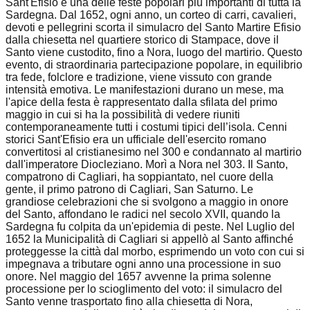
Sant'Efisio è una delle feste popolari più importanti di tutta la
Sardegna. Dal 1652, ogni anno, un corteo di carri, cavalieri,
devoti e pellegrini scorta il simulacro del Santo Martire Efisio
dalla chiesetta nel quartiere storico di Stampace, dove il
Santo viene custodito, fino a Nora, luogo del martirio. Questo
evento, di straordinaria partecipazione popolare, in equilibrio
tra fede, folclore e tradizione, viene vissuto con grande
intensità emotiva. Le manifestazioni durano un mese, ma
l'apice della festa è rappresentato dalla sfilata del primo
maggio in cui si ha la possibilità di vedere riuniti
contemporaneamente tutti i costumi tipici dell’isola. Cenni
storici Sant'Efisio era un ufficiale dell'esercito romano
convertitosi al cristianesimo nel 300 e condannato al martirio
dall'imperatore Diocleziano. Morì a Nora nel 303. Il Santo,
compatrono di Cagliari, ha soppiantato, nel cuore della
gente, il primo patrono di Cagliari, San Saturno. Le
grandiose celebrazioni che si svolgono a maggio in onore
del Santo, affondano le radici nel secolo XVII, quando la
Sardegna fu colpita da un'epidemia di peste. Nel Luglio del
1652 la Municipalità di Cagliari si appellò al Santo affinché
proteggesse la città dal morbo, esprimendo un voto con cui si
impegnava a tributare ogni anno una processione in suo
onore. Nel maggio del 1657 avvenne la prima solenne
processione per lo scioglimento del voto: il simulacro del
Santo venne trasportato fino alla chiesetta di Nora,