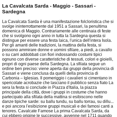
La Cavalcata Sarda - Maggio - Sassari -
Sardegna
La Cavalcata Sarda è una manifestazione folcloristica che si
svolge ininterrottamente dal 1951 a Sassari, la penultima
domenica di Maggio. Contrariamente alle centinaia di feste
che si svolgono ogni anno in tutta la Sardegna questa si
distingue per essere una festa laica, l'unica dell'intera Isola.
Per gli amanti delle tradizioni, la mattina della festa, si
possono ammirare donne e uomini sfilare, a piedi, a cavallo
o su carri addobbati con fiori indossando costumi tipici
ognuno con diverse caratteristiche di tessuti, colori e gioielli,
propri di ogni paese della Sardegna. La sfilata segue un
ordine ben preciso: viene aperta dai gruppi della provincia di
Sassari e viene conclusa da quelli della provincia di
Carbonia – Iglesias. Il pomeriggio i cavalieri si cimentano in
spericolate acrobazie che lasciano il pubblico senza fiato La
sera la festa si conclude in Piazza d'Italia, la piazza
principale della città, dove i gruppi in costume che hanno
partecipato alla sfilata della mattina si esibiscono nelle
danze tipiche sarde: su ballu tundu, su ballu torrau, su dillu...
e poi ancora l'esibizione gruppi musicali e dei famosi canti a
tenores. Cavalcate Famose La prima Cavalcata Sarda, da
cui ebbero origine le successive, avvenne nel 1711 quando