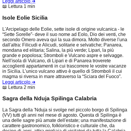
Leggi articolo
➔
📖 Lettura 1 min
Isole Eolie Sicilia
L'Arcipelago delle Eolie, sette isole di origine vulcanica - le
“Sette Sorelle”- deve il suo nome ad Eolo, Dio dei venti, che
secondo Omero aveva qui la sua dimora. Molto diverse l'una
dall'altra: Filicudi e Alicudi, solitarie e selvatiche; Panarea,
mondana ed elitaria; Salina, la più verde; Lipari, la più
grande e popolosa; Stromboli e Vulcano aspre e selvagge.
Nell'isola di Vulcano, di Lipari e di Panarea troverete
accoglienti appartamenti in cui trascorrere le vostre vacanze
in Sicilia. L’unico vulcano attivo è quello di Stromboli il cui
magma si riversa in mare attraverso la “Sciara del Fuoco”.
Leggi articolo
➔
📖 Lettura 2 min
Sagra della Nduja Spilinga Calabria
La Sagra della 'Nduja si svolge nel piccolo borgo di Spilinga
(VV) tutti gli anni nel mese di agosto. Questa di Spilinga è
una delle sagre più amate dell'estate; una manifestazione di
carattere gastronomico, folkloristico e culturale che, da
decine di anni, attira migliaia di visitatori da tutta la Calabria