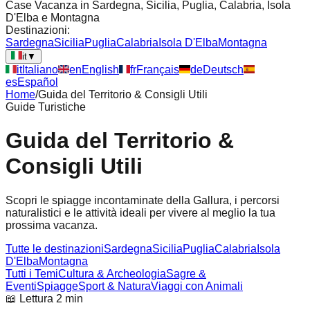
Case Vacanza in Sardegna, Sicilia, Puglia, Calabria, Isola
D'Elba e Montagna
Destinazioni:
Sardegna
Sicilia
Puglia
Calabria
Isola D'Elba
Montagna
it
▼
it
Italiano
en
English
fr
Français
de
Deutsch
es
Español
Home
/
Guida del Territorio & Consigli Utili
Guide Turistiche
Guida del Territorio &
Consigli Utili
Scopri le spiagge incontaminate della Gallura, i percorsi
naturalistici e le attività ideali per vivere al meglio la tua
prossima vacanza.
Tutte le destinazioni
Sardegna
Sicilia
Puglia
Calabria
Isola
D'Elba
Montagna
Tutti i Temi
Cultura & Archeologia
Sagre &
Eventi
Spiagge
Sport & Natura
Viaggi con Animali
📖 Lettura 2 min