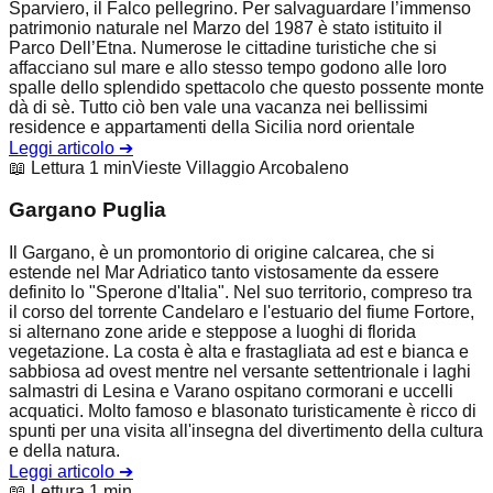
Sparviero, il Falco pellegrino. Per salvaguardare l’immenso
patrimonio naturale nel Marzo del 1987 è stato istituito il
Parco Dell’Etna. Numerose le cittadine turistiche che si
affacciano sul mare e allo stesso tempo godono alle loro
spalle dello splendido spettacolo che questo possente monte
dà di sè. Tutto ciò ben vale una vacanza nei bellissimi
residence e appartamenti della Sicilia nord orientale
Leggi articolo
➔
📖 Lettura 1 min
Vieste Villaggio Arcobaleno
Gargano Puglia
Il Gargano, è un promontorio di origine calcarea, che si
estende nel Mar Adriatico tanto vistosamente da essere
definito lo "Sperone d'Italia". Nel suo territorio, compreso tra
il corso del torrente Candelaro e l'estuario del fiume Fortore,
si alternano zone aride e steppose a luoghi di florida
vegetazione. La costa è alta e frastagliata ad est e bianca e
sabbiosa ad ovest mentre nel versante settentrionale i laghi
salmastri di Lesina e Varano ospitano cormorani e uccelli
acquatici. Molto famoso e blasonato turisticamente è ricco di
spunti per una visita all'insegna del divertimento della cultura
e della natura.
Leggi articolo
➔
📖 Lettura 1 min