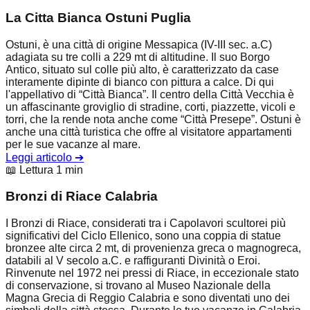
La Citta Bianca Ostuni Puglia
Ostuni, è una città di origine Messapica (IV-III sec. a.C)
adagiata su tre colli a 229 mt di altitudine. Il suo Borgo
Antico, situato sul colle più alto, è caratterizzato da case
interamente dipinte di bianco con pittura a calce. Di qui
l'appellativo di “Città Bianca”. Il centro della Città Vecchia è
un affascinante groviglio di stradine, corti, piazzette, vicoli e
torri, che la rende nota anche come “Città Presepe”. Ostuni è
anche una città turistica che offre al visitatore appartamenti
per le sue vacanze al mare.
Leggi articolo
➔
📖 Lettura 1 min
Bronzi di Riace Calabria
I Bronzi di Riace, considerati tra i Capolavori scultorei più
significativi del Ciclo Ellenico, sono una coppia di statue
bronzee alte circa 2 mt, di provenienza greca o magnogreca,
databili al V secolo a.C. e raffiguranti Divinità o Eroi.
Rinvenute nel 1972 nei pressi di Riace, in eccezionale stato
di conservazione, si trovano al Museo Nazionale della
Magna Grecia di Reggio Calabria e sono diventati uno dei