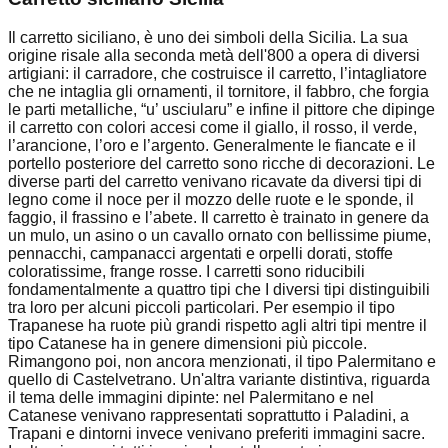
Il carretto siciliano, è uno dei simboli della Sicilia. La sua
origine risale alla seconda metà dell'800 a opera di diversi
artigiani: il carradore, che costruisce il carretto, l’intagliatore
che ne intaglia gli ornamenti, il tornitore, il fabbro, che forgia
le parti metalliche, “u’ usciularu” e infine il pittore che dipinge
il carretto con colori accesi come il giallo, il rosso, il verde,
l’arancione, l’oro e l’argento. Generalmente le fiancate e il
portello posteriore del carretto sono ricche di decorazioni. Le
diverse parti del carretto venivano ricavate da diversi tipi di
legno come il noce per il mozzo delle ruote e le sponde, il
faggio, il frassino e l’abete. Il carretto è trainato in genere da
un mulo, un asino o un cavallo ornato con bellissime piume,
pennacchi, campanacci argentati e orpelli dorati, stoffe
coloratissime, frange rosse. I carretti sono riducibili
fondamentalmente a quattro tipi che I diversi tipi distinguibili
tra loro per alcuni piccoli particolari. Per esempio il tipo
Trapanese ha ruote più grandi rispetto agli altri tipi mentre il
tipo Catanese ha in genere dimensioni più piccole.
Rimangono poi, non ancora menzionati, il tipo Palermitano e
quello di Castelvetrano. Un'altra variante distintiva, riguarda
il tema delle immagini dipinte: nel Palermitano e nel
Catanese venivano rappresentati soprattutto i Paladini, a
Trapani e dintorni invece venivano preferiti immagini sacre.