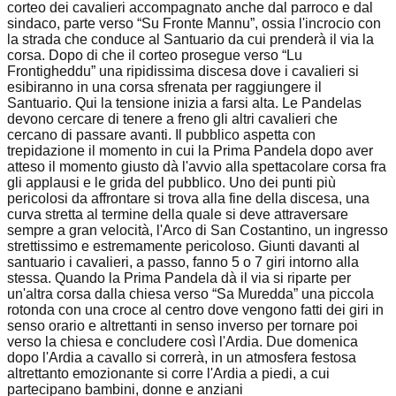
corteo dei cavalieri accompagnato anche dal parroco e dal
sindaco, parte verso “Su Fronte Mannu”, ossia l'incrocio con
la strada che conduce al Santuario da cui prenderà il via la
corsa. Dopo di che il corteo prosegue verso “Lu
Frontigheddu” una ripidissima discesa dove i cavalieri si
esibiranno in una corsa sfrenata per raggiungere il
Santuario. Qui la tensione inizia a farsi alta. Le Pandelas
devono cercare di tenere a freno gli altri cavalieri che
cercano di passare avanti. Il pubblico aspetta con
trepidazione il momento in cui la Prima Pandela dopo aver
atteso il momento giusto dà l'avvio alla spettacolare corsa fra
gli applausi e le grida del pubblico. Uno dei punti più
pericolosi da affrontare si trova alla fine della discesa, una
curva stretta al termine della quale si deve attraversare
sempre a gran velocità, l'Arco di San Costantino, un ingresso
strettissimo e estremamente pericoloso. Giunti davanti al
santuario i cavalieri, a passo, fanno 5 o 7 giri intorno alla
stessa. Quando la Prima Pandela dà il via si riparte per
un'altra corsa dalla chiesa verso “Sa Muredda” una piccola
rotonda con una croce al centro dove vengono fatti dei giri in
senso orario e altrettanti in senso inverso per tornare poi
verso la chiesa e concludere così l'Ardia. Due domenica
dopo l'Ardia a cavallo si correrà, in un atmosfera festosa
altrettanto emozionante si corre l'Ardia a piedi, a cui
partecipano bambini, donne e anziani