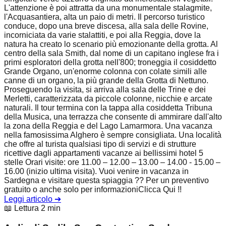
L'attenzione è poi attratta da una monumentale stalagmite,
l'Acquasantiera, alta un paio di metri. Il percorso turistico
conduce, dopo una breve discesa, alla sala delle Rovine,
incorniciata da varie stalattiti, e poi alla Reggia, dove la
natura ha creato lo scenario più emozionante della grotta. Al
centro della sala Smith, dal nome di un capitano inglese fra i
primi esploratori della grotta nell'800; troneggia il cosiddetto
Grande Organo, un'enorme colonna con colate simili alle
canne di un organo, la più grande della Grotta di Nettuno.
Proseguendo la visita, si arriva alla sala delle Trine e dei
Merletti, caratterizzata da piccole colonne, nicchie e arcate
naturali. Il tour termina con la tappa alla cosiddetta Tribuna
della Musica, una terrazza che consente di ammirare dall'alto
la zona della Reggia e del Lago Lamarmora. Una vacanza
nella famosissima Alghero è sempre consigliata. Una località
che offre al turista qualsiasi tipo di servizi e di strutture
ricettive dagli appartamenti vacanze ai bellissimi hotel 5
stelle Orari visite: ore 11.00 – 12.00 – 13.00 – 14.00 - 15.00 –
16.00 (inizio ultima visita). Vuoi venire in vacanza in
Sardegna e visitare questa spiaggia ?? Per un preventivo
gratuito o anche solo per informazioniClicca Qui !!
Leggi articolo
➔
📖 Lettura 2 min