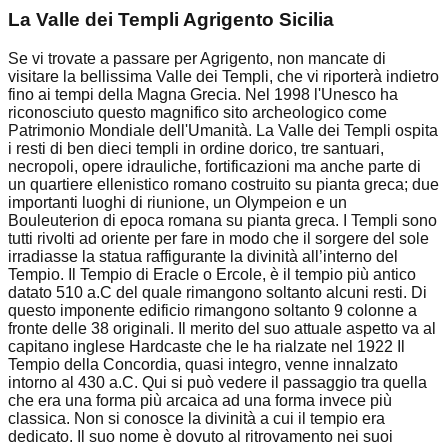
La Valle dei Templi Agrigento Sicilia
Se vi trovate a passare per Agrigento, non mancate di
visitare la bellissima Valle dei Templi, che vi riporterà indietro
fino ai tempi della Magna Grecia. Nel 1998 l'Unesco ha
riconosciuto questo magnifico sito archeologico come
Patrimonio Mondiale dell'Umanità. La Valle dei Templi ospita
i resti di ben dieci templi in ordine dorico, tre santuari,
necropoli, opere idrauliche, fortificazioni ma anche parte di
un quartiere ellenistico romano costruito su pianta greca; due
importanti luoghi di riunione, un Olympeion e un
Bouleuterion di epoca romana su pianta greca. I Templi sono
tutti rivolti ad oriente per fare in modo che il sorgere del sole
irradiasse la statua raffigurante la divinità all’interno del
Tempio. Il Tempio di Eracle o Ercole, è il tempio più antico
datato 510 a.C del quale rimangono soltanto alcuni resti. Di
questo imponente edificio rimangono soltanto 9 colonne a
fronte delle 38 originali. Il merito del suo attuale aspetto va al
capitano inglese Hardcaste che le ha rialzate nel 1922 Il
Tempio della Concordia, quasi integro, venne innalzato
intorno al 430 a.C. Qui si può vedere il passaggio tra quella
che era una forma più arcaica ad una forma invece più
classica. Non si conosce la divinità a cui il tempio era
dedicato. Il suo nome è dovuto al ritrovamento nei suoi