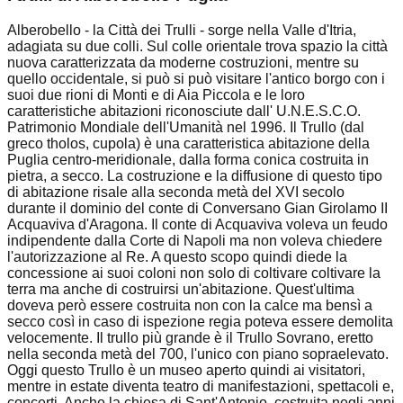
Alberobello - la Città dei Trulli - sorge nella Valle d'Itria,
adagiata su due colli. Sul colle orientale trova spazio la città
nuova caratterizzata da moderne costruzioni, mentre su
quello occidentale, si può si può visitare l'antico borgo con i
suoi due rioni di Monti e di Aia Piccola e le loro
caratteristiche abitazioni riconosciute dall' U.N.E.S.C.O.
Patrimonio Mondiale dell'Umanità nel 1996. Il Trullo (dal
greco tholos, cupola) è una caratteristica abitazione della
Puglia centro-meridionale, dalla forma conica costruita in
pietra, a secco. La costruzione e la diffusione di questo tipo
di abitazione risale alla seconda metà del XVI secolo
durante il dominio del conte di Conversano Gian Girolamo II
Acquaviva d'Aragona. Il conte di Acquaviva voleva un feudo
indipendente dalla Corte di Napoli ma non voleva chiedere
l'autorizzazione al Re. A questo scopo quindi diede la
concessione ai suoi coloni non solo di coltivare coltivare la
terra ma anche di costruirsi un'abitazione. Quest'ultima
doveva però essere costruita non con la calce ma bensì a
secco così in caso di ispezione regia poteva essere demolita
velocemente. Il trullo più grande è il Trullo Sovrano, eretto
nella seconda metà del 700, l'unico con piano sopraelevato.
Oggi questo Trullo è un museo aperto quindi ai visitatori,
mentre in estate diventa teatro di manifestazioni, spettacoli e,
concerti. Anche la chiesa di Sant'Antonio, costruita negli anni