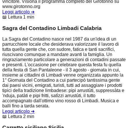
vincitore. Visiona il programma completo del Girotonno su
www.girotonno.org
Leggi articolo
➔
📖 Lettura 1 min
Sagra del Contadino Limbadi Calabria
La Sagra del Contadino nasce nel 1987 da un'idea di un
parrucchiere locale che desiderava valorizzare il lavoro di
tutta quella gente che, con sudore, fatica e tanti sacrifici,
riuscivano comunque a mandare avanti la famiglia. Un
ringraziamento particolare a generazioni di contadini passate
e presenti. L'occasione per celebrare questa festa fu quella
della festa di San Pantaleone - il 3 agosto - giornata in cui,
insieme ai cittadini di Limbadi venne organizzata appunto la
1° Giornata del Contadino a cui partecipò tantissima gente
dai paesi vicini, emigrati, turisti, tutti ad assaggiare i prodotti
tipici della tradizione limbadese: pipi arrustùti, suppressàta e
'nduja, patàti e pipi fritti, satìzzi arrustùti, il tutto
accompagnato dall'ottimo vino rosso di Limbadi. Musica e
balli fino a tarda serata.
Leggi articolo
➔
📖 Lettura 2 min
Carretto siciliano Sicilia