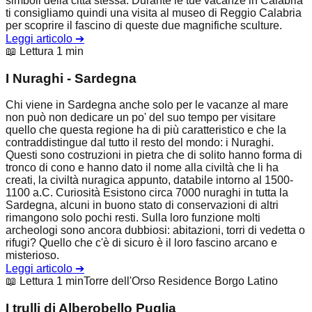
simboli della città stessa. Durante le tue vacanze in Calabria
ti consigliamo quindi una visita al museo di Reggio Calabria
per scoprire il fascino di queste due magnifiche sculture.
Leggi articolo
➔
📖 Lettura 1 min
I Nuraghi - Sardegna
Chi viene in Sardegna anche solo per le vacanze al mare
non può non dedicare un po' del suo tempo per visitare
quello che questa regione ha di più caratteristico e che la
contraddistingue dal tutto il resto del mondo: i Nuraghi.
Questi sono costruzioni in pietra che di solito hanno forma di
tronco di cono e hanno dato il nome alla civiltà che li ha
creati, la civiltà nuragica appunto, databile intorno al 1500-
1100 a.C. Curiosità Esistono circa 7000 nuraghi in tutta la
Sardegna, alcuni in buono stato di conservazioni di altri
rimangono solo pochi resti. Sulla loro funzione molti
archeologi sono ancora dubbiosi: abitazioni, torri di vedetta o
rifugi? Quello che c'è di sicuro è il loro fascino arcano e
misterioso.
Leggi articolo
➔
📖 Lettura 1 min
Torre dell'Orso Residence Borgo Latino
I trulli di Alberobello Puglia