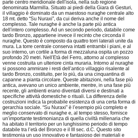
parte centro meridionale dell'isola, nella sub regione
denominata Marmilla. Situato ai piedi della Giara di Gesturi,
il villaggio è dominato da un maestoso nuraghe centrale alto
18 mt. detto “Su Nuraxi”, da cui deriva anche il nome del
complesso. Tale nuraghe è anche la parte più antica
dell'intero complesso. Ad un secondo periodo, databile come
tardo Bronzo, appartiene invece il recinto che circonda il
nuraghe. Questo è composto da quattro torri laterali unite da
mura. La torre centrale conserva intatti entrambi i piani, e al
suo interno, un cortile a forma di mezzaluna ospita un pozzo
profondo 20 metri. Nell'Età del Ferro, attorno al complesso
venne costruita un ulteriore cinta muraria. Intorno al nuraghe
si possono ammirare i resti dell'antico villaggio risalente al
tardo Bronzo, costituito, per lo più, da una cinquantina di
capanne a pianta circolare. Queste abitazioni, nella fase più
antica, avevano un unico ambiente, mentre, in una fase più
recente, gli ambienti erano diventati diversi e destinati a
specifiche attività domestiche o rituali. La differenza delle
costruzioni indica la probabile esistenza di una certa forma di
gerarchia sociale. “Su Nuraxi” è l’esempio più completo e
meglio conservato di nuraghe e, al tempo stesso, fornisce
un'importante testimonianza di quella civiltà millenaria che
ha abitato il territorio per un lunghissimo periodo di tempo
databile tra l’età del Bronzo e il III sec. d.C. Questo sito
testimonia un uso innovativo e fantasioso dei materiali e