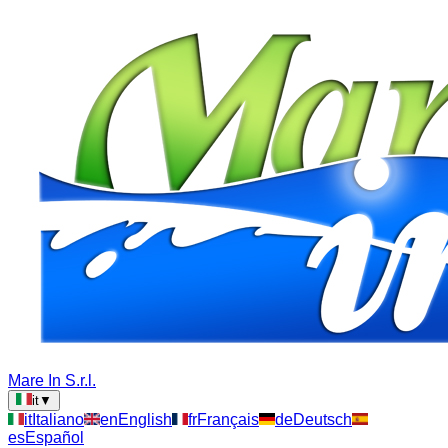
Mare In S.r.l.
it
▼
it
Italiano
en
English
fr
Français
de
Deutsch
es
Español