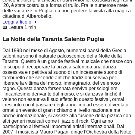
'20, è stata costruita a forma di trullo. Fra le numerose mete
delle vacanze in Puglia, da non perdere la visita alla magica
cittadina di Alberobello.
Leggi articolo
➔
📖 Lettura 1 min
La Notte della Taranta Salento Puglia
Dal 1998 nel mese di Agosto, numerosi paesi della Grecia
salentina sono il naturale palcoscenico della Notte della
Taranta. Questo è un grande festival musicale che nasce con
lo scopo di recuperare la pizzica salentina una danza
ossessiva e ripetitiva al suono di un incessante suono di
tamburello che secondo antiche tradizioni serviva per
liberare la vittima del morso, immaginario, del velenoso
ragno. Questa danza forsennata serviva per sciogliere
l'incantesimo derivante dal morso, e si danzava finchè il
veleno non esauriva il suo effetto In questo festival, ormai
cresciuto con il passare degli anni, fino ad essere diventato
ormai un evento di gran richiamo a livello nazionale ma
anche intenazionale, si assiste alla fusione della pizzica con
altri generi musicali come il jazz o il rock. Ogni anno
partecipano al festival importanti artisti internazionali. Dal
2007 il musicista Mauro Pagani dirige l'Orchestra della Notte