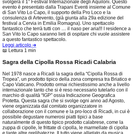
svolgerà il 1° Festival Internazionale degli Aquiloni. Questo
evento è presentato dalla Trapani Eventi insieme al Comune
di San Vito Lo Capo, il supporto della Pro Loco e la
consulenza di Artevento, (già giunta alla 29a edizione del
festival a Cervia in Emilia Romagna). Uno spettacolo
fantastico che terrà tutti con … il naso per aria!!! I residence a
San Vito lo Capo saranno lieti di ospitare chi vuole assistere
a questo fantastico spettacolo.
Leggi articolo
➔
📖 Lettura 1 min
Sagra della Cipolla Rossa Ricadi Calabria
Nel 1978 nasce a Ricadi la sagra della “Cipolla Rossa di
Tropea”, un prodotto tipico della zona compresa tra Briatico e
Capo Vaticano. Prodotto ormai richiestissimo anche a livello
internazionale tanto che si è reso necessario tutelarlo con il
marchio di qualità “IGP” ossia Indicazione Geografica
Protetta. Questa sagra che si svolge ogni anno ad Agosto,
viene organizzata dal comitato organizzatore in
collaborazione con il comune e la pro-loco di Ricadi, in cui è
possibile degustare numerosi piatti tipici a base
naturalmente di questo tipico prodotto calabrese, come la
zuppa di cipolle, le frittate di cipolla, le marmellate di cipolla
e tante altre prelibatezze. Il tutto viene allietato da musica,