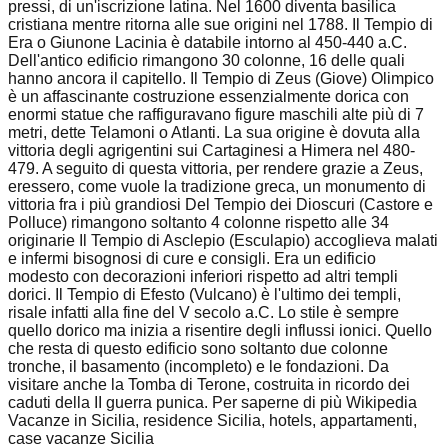
pressi, di un'iscrizione latina. Nel 1600 diventa basilica
cristiana mentre ritorna alle sue origini nel 1788. Il Tempio di
Era o Giunone Lacinia è databile intorno al 450-440 a.C.
Dell'antico edificio rimangono 30 colonne, 16 delle quali
hanno ancora il capitello. Il Tempio di Zeus (Giove) Olimpico
è un affascinante costruzione essenzialmente dorica con
enormi statue che raffiguravano figure maschili alte più di 7
metri, dette Telamoni o Atlanti. La sua origine è dovuta alla
vittoria degli agrigentini sui Cartaginesi a Himera nel 480-
479. A seguito di questa vittoria, per rendere grazie a Zeus,
eressero, come vuole la tradizione greca, un monumento di
vittoria fra i più grandiosi Del Tempio dei Dioscuri (Castore e
Polluce) rimangono soltanto 4 colonne rispetto alle 34
originarie Il Tempio di Asclepio (Esculapio) accoglieva malati
e infermi bisognosi di cure e consigli. Era un edificio
modesto con decorazioni inferiori rispetto ad altri templi
dorici. Il Tempio di Efesto (Vulcano) è l'ultimo dei templi,
risale infatti alla fine del V secolo a.C. Lo stile è sempre
quello dorico ma inizia a risentire degli influssi ionici. Quello
che resta di questo edificio sono soltanto due colonne
tronche, il basamento (incompleto) e le fondazioni. Da
visitare anche la Tomba di Terone, costruita in ricordo dei
caduti della II guerra punica. Per saperne di più Wikipedia
Vacanze in Sicilia, residence Sicilia, hotels, appartamenti,
case vacanze Sicilia