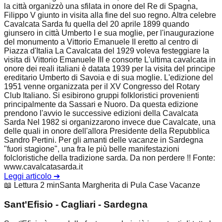
la città organizzò una sfilata in onore del Re di Spagna,
Filippo V giunto in visita alla fine del suo regno. Altra celebre
Cavalcata Sarda fu quella del 20 aprile 1899 quando
giunsero in città Umberto I e sua moglie, per l'inaugurazione
del monumento a Vittorio Emanuele II eretto al centro di
Piazza d'Italia La Cavalcata del 1929 voleva festeggiare la
visita di Vittorio Emanuele III e consorte L'ultima cavalcata in
onore dei reali italiani è datata 1939 per la visita del principe
ereditario Umberto di Savoia e di sua moglie. L'edizione del
1951 venne organizzata per il XV Congresso del Rotary
Club Italiano. Si esibirono gruppi folkloristici provenienti
principalmente da Sassari e Nuoro. Da questa edizione
prendono l'avvio le successive edizioni della Cavalcata
Sarda Nel 1982 si organizzarono invece due Cavalcate, una
delle quali in onore dell'allora Presidente della Repubblica
Sandro Pertini. Per gli amanti delle vacanze in Sardegna
"fuori stagione", una fra le più belle manifestazioni
folcloristiche della tradizione sarda. Da non perdere !! Fonte:
www.cavalcatasarda.it
Leggi articolo
➔
📖 Lettura 2 min
Santa Margherita di Pula Case Vacanze
Sant'Efisio - Cagliari - Sardegna